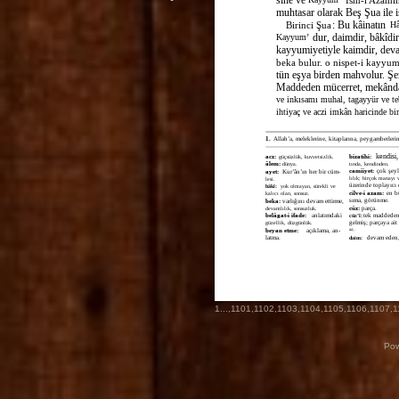
muhtasar olarak Beş Şua ile iş
: Bu kâinatın
Birinci Şua
Hâ
dur, daimdir, bâkîdi
Kayyum’
kayyumiyetiyle kaimdir, devam
beka bulur. o nispet-i kayyumi
tün eşya birden mahvolur. Şer
Maddeden mücerret, mekânda
ve inkısamı muhal, tagayyür ve t
ihtiyaç ve aczi imkân haricinde bir
1.
Allah’a, meleklerine, kitaplarına, peygamberleri
kendisi,
acz:
bizatihi:
güçsüzlük, kuvvetsizlik.
âlem:
dünya.
tında, kendinden.
camiiyet:
çok şeyl
ayet:
Kur’ân’ın her bir cüm-
lılık; birçok manayı 
lesi.
üzerinde toplayıcı
bâkî:
yok olmayan, sürekli ve
cilve-i azam:
en b
kalıcı olan, sonsuz.
sıma, görünme.
beka:
varlığını devam ettirme,
cüz:
parça.
devamlılık, sonsuzluk.
belâgat-i ifade:
anlatımdaki
tek maddede
cüz’î:
gelmiş; parçaya ait
güzellik, düzgünlük.
beyan etme:
açıklama, an-
az; .
latma.
devam eden,
daim:
1
...,
1101
,
1102
,
1103
,
1104
,
1105
,
1106
,
1107
,
1
Pow