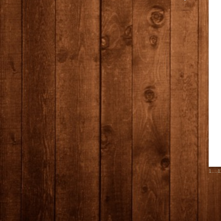
1
...,
1