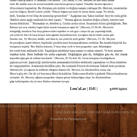
zaman Onun işi sadece 'Ol' demektir; o da oluverir." (Âl-i İmran, 47) Hz. Meryem, bir süre sonra hamile
kaldı. Bir müddet sonra da normal hamilelik emarelerini görmeye başladı. Yahudiler durumu öğrenince
iftira etmeye başladılar. Bu iftiralara çok üzülen ve doğum zamanı yaklaşan Hz. Meryem, insanlardan
uzak bir bölgeye, Beytü'l-Lahm'e çekildi. "Nihayet doğum sancısıyla bir hurma dalına yapıştı. 'Ne olurdu',
dedi, 'bundan evvel ölüp de unutulup gitseydim!" "Aşağıdan ona 'Sakın üzülme' diye bir nida geldi.
'Rabbin senin aşağı tarafında bir dere yarattı." "Hurma ağacını kendine doğru silkele; üzerine taze
hurma dökülsün." "Hurmadan ye, dereden iç. Gözün aydın olsun. İnsanların birini gördüğünde, 'Ben
Rahman için oruç adadım; bugün hiçbir insanla konuşmayacağım' de." (Meryem, 23-26) Hz. Meryem'in
tedirginliği, insanların Ona karşı gösterecekleri tepkiden ve asla gayr-i meşru bir şey yapmadığı halde,
çok çirkin bir iftira ile karşı karşıya kalacağından kaynaklanıyordu. Çocuğunu alıp kavminin yanına gitti.
İnsanlar ona, "Ey Meryem, dediler, and olsun ki, sen çirkin bir şeyle geldin." (Meryem, 27). Hz. Meryem
de çocuğunu işaret edince, beşikteki çocukla nasıl konuşacaklarını sordular. Bu esnada küçücük İsa
konuşmaya başladı; "Ben Allah'ın kuluyum. O bana kitap verdi ve beni peygamber yaptı. Bulunduğum
her yerde beni mübarek kıldı. Yaşadığım müddetçe bana namaz ve zekatı emretti. Ve beni anneme
itaatkar kıldı. Beni bedbaht bir zorba yapmadı. Doğduğum gün de, öldüğüm gün de, diri olarak
haşredileceğim gün de selâmet üzerimedir." (Meryem, 30-33) dedi. Hz. İsa'nın konuşması İsrailoğullarını
şaşkına çevirdi. Şaşkınlığı üzerlerinden atamamakla birlikte dedikodu yapmaktan ve iftira etmekten
de vazgeçmediler. Aralarında ihtilâflar çıktı. Bu sıralarda Filistin'de bulunan Yahudi kral çocukları
öldürtüyordu. Çocuğunun da tehlikede olduğunu düşünen Hz. Meryem, İsa Aleyhisselâmı yanına alıp
Mısır'a göç etti. On iki yıl boyunca Mısır'da kaldılar. Daha sonra Kudüs'e giderek Nâsıra kasabasına
yerleştiler. Hz. Meryem, oğlunun peygamber oluşunu görme bahtiyarlığına ulaştı. İsa Aleyhisselâmın
göğe kaldırılışından altı yıl sonra Hakkın rahmetine kavuştu.
Lem’aLar | 1141 |
ş
aHıSB
ilgileri
131
,
1132
,
1133
,
1134
,
1135
,
1136
,
1137
,
1138
,
1139
,
1140
1142
,
1143
,
1144
,
1145
,
1146
,
1147
,
1148
,
1149
,
1150
,
1151
,..
Powered by FlippingBook