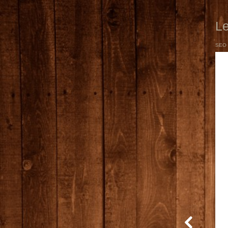
Le
SEO 