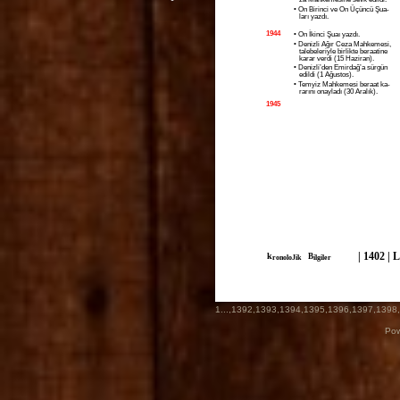
• On Birinci ve On Üçüncü Şua-
ları yazdı.
1944
• On İkinci Şuaı yazdı.
• Denizli Ağır Ceza Mahkemesi,
talebeleriyle birlikte beraatine
karar verdi (15 Haziran).
• Denizli’den Emirdağ’a sürgün
edildi (1 Ağustos).
• Temyiz Mahkemesi beraat ka-
rarını onayladı (30 Aralık).
1945
| 1402 |
k
B
ronoloJik
ilgiler
1
...,
1392
,
1393
,
1394
,
1395
,
1396
,
1397
,
1398
,
Pow