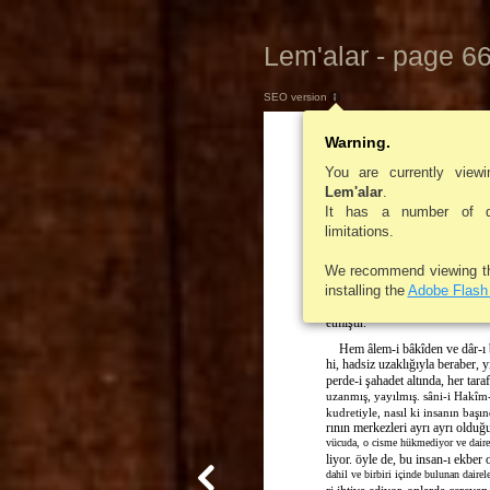
Lem'alar - page 6
SEO version
Warning.
You are currently view
alınıyor gibi ve o dairede medar
Lem'alar
.
sele şekli verilir tarzda ifade edili
It has a number of de
İşte bu iki temsil gibi, semav
limitations.
merkez itibarıyla gayet uzak ol
tinde insanların kalblerine uzanm
We recommend viewing 
duğu gibi, semavat âlemi, yalnız âle
installing the
Adobe Flash 
yor; belki âlem-i ervahı ve âlem-i m
tiğinden, bir cihette perde altınd
etmiştir.
Hem âlem-i bâkîden ve dâr-ı 
hi, hadsiz uzaklığıyla beraber, yi
perde-i şahadet altında, her taraf
uzanmış, yayılmış. sâni-i Hakîm-
kudretiyle, nasıl ki insanın başı
rının merkezleri ayrı ayrı olduğ
vücuda, o cisme hükmediyor ve daire-i
liyor. öyle de, bu insan-ı ekber 
dahil ve birbiri içinde bulunan dairele