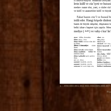
ri ihtiva ediyor. onlarda cereya
lerin küllî ve cüz’iyeti ve hususi
medar-ı nazar olur, yani, o cüzler cüz
ve küllî ve azametliler küllî ve büy
Fakat bazen cüz’î ve hususî b
istilâ eder. Hangi köşede dinlenil
bazen de büyük tahşidat, düşmanın ku
belki izhar-ı haşmet için yapılır. Me
mediye (
) ve vahy-i kur’ân’
AsM
hâller, durumlar.
cihet:
ahval:
yön.
âlem:
cüz:
parça.
dünya, cihan.
âlem-i bâkî:
sonsuz olan ahi-
cüz’î:
küçük.
ret âlemi.
cüz’iyet:
cüz’î oluş,
âlem-i cismaniye:
cisim
daire-i tasarruf:
t
âlemi.
hası.
âlem-i ervah:
ruhlar âlemi.
daire-i tasarrufat:
ruhlar ve
âlem-i melekût:
dairesi.
melekler âlemi.
bâkî 
dâr-ı beka:
âlem-i şahadet:
dünya; ahiret.
gözle görülen
âlem.
gayet:
son derece.
hâdise:
arz:
yer, dünya.
olay.
azamet:
büyüklük, yücelik.
hâdise-i kudsiye:
azamet:
kusursuz hâdiseler
büyüklük, yücelik.
cereyan:
hâdise-i muhamme
bir tarafa doğru akış.
1
...,
659
,
660
,
661
,
662
,
663
,
664
,
665
,
666
,
667
,
Pow