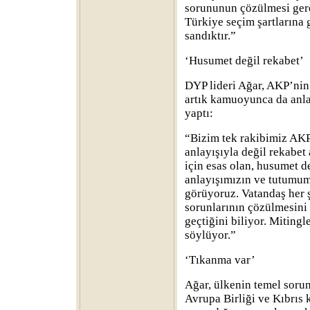
sorununun çözülmesi gere
Türkiye seçim şartlarına g
sandıktır.”
‘Husumet değil rekabet’
DYP lideri Ağar, AKP’nin
artık kamuoyunca da anla
yaptı:
“Bizim tek rakibimiz AKP
anlayışıyla değil rekabet
için esas olan, husumet de
anlayışımızın ve tutumum
görüyoruz. Vatandaş her ş
sorunlarının çözülmesini 
geçtiğini biliyor. Miting
söylüyor.”
‘Tıkanma var’
Ağar, ülkenin temel soru
Avrupa Birliği ve Kıbrıs 