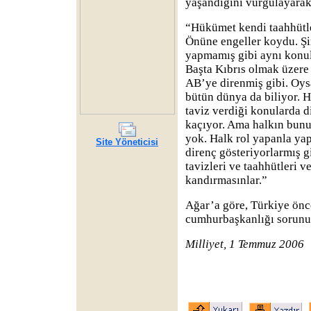
yaşandığını vurgulayarak 
“Hükümet kendi taahhütle
Önüne engeller koydu. Şi
yapmamış gibi aynı konula
Başta Kıbrıs olmak üzere
AB’ye direnmiş gibi. Oys
bütün dünya da biliyor. 
taviz verdiği konularda 
kaçıyor. Ama halkın bun
yok. Halk rol yapanla ya
Site Yöneticisi
direnç gösteriyorlarmış g
tavizleri ve taahhütleri v
kandırmasınlar.”
Ağar’a göre, Türkiye ön
cumhurbaşkanlığı sorunu
Milliyet, 1 Temmuz 2006