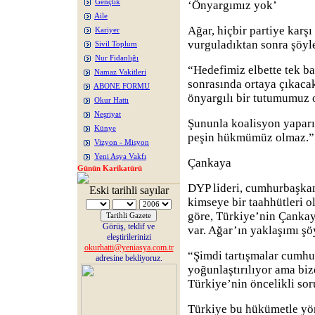
Gençlik
‘Önyargımız yok’
Aile
Ağar, hiçbir partiye karşı
Kariyer
vurguladıktan sonra şöyl
Sivil Toplum
Nur Fidanlığı
“Hedefimiz elbette tek ba
Namaz Vakitleri
sonrasında ortaya çıkacak 
ABONE FORMU
önyargılı bir tutumumuz 
Okur Hattı
Neşriyat
Şununla koalisyon yaparı
Künye
peşin hükmümüz olmaz.”
Vizyon - Misyon
Yeni Asya Vakfı
Çankaya
Günün Karikatürü
DYP lideri, cumhurbaşkanl
Eski tarihli sayılar
kimseye bir taahhütleri o
göre, Türkiye’nin Çanka
Görüş, teklif ve
var. Ağar’ın yaklaşımı şö
eleştirilerinizi
okurhatti@yeniasya.com.tr
“Şimdi tartışmalar cumhu
adresine bekliyoruz.
yoğunlaştırılıyor ama biz
Türkiye’nin öncelikli so
Türkiye bu hükümetle yö