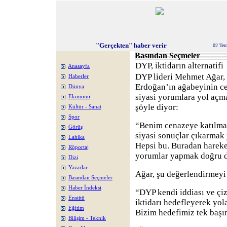
"Gerçekten" haber verir
02 Te
Basından Seçmeler
DYP, iktidarın alternatifi
Anasayfa
DYP lideri Mehmet Ağar,
Haberler
Erdoğan’ın ağabeyinin ce
Dünya
siyasi yorumlara yol açm
Ekonomi
şöyle diyor:
Kültür - Sanat
Spor
“Benim cenazeye katılma
Görüş
siyasi sonuçlar çıkarmak 
Lahika
Hepsi bu. Buradan hareke
Röportaj
yorumlar yapmak doğru d
Dizi
Yazarlar
Ağar, şu değerlendirmeyi 
Basından Seçmeler
Haber İndeksi
“DYP kendi iddiası ve çi
Enstitü
iktidarı hedefleyerek yola
Eğitim
Bizim hedefimiz tek başın
Bilişim - Teknik