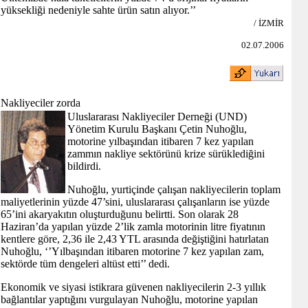
yüksekliği nedeniyle sahte ürün satın alıyor.’’
/ İZMİR
02.07.2006
Nakliyeciler zorda
Uluslararası Nakliyeciler Derneği (UND)
Yönetim Kurulu Başkanı Çetin Nuhoğlu,
motorine yılbaşından itibaren 7 kez yapılan
zammın nakliye sektörünü krize sürüklediğini
bildirdi.
Nuhoğlu, yurtiçinde çalışan nakliyecilerin toplam
maliyetlerinin yüzde 47’sini, uluslararası çalışanların ise yüzde
65’ini akaryakıtın oluşturduğunu belirtti. Son olarak 28
Haziran’da yapılan yüzde 2’lik zamla motorinin litre fiyatının
kentlere göre, 2,36 ile 2,43 YTL arasında değiştiğini hatırlatan
Nuhoğlu, ‘’Yılbaşından itibaren motorine 7 kez yapılan zam,
sektörde tüm dengeleri altüst etti’’ dedi.
Ekonomik ve siyasi istikrara güvenen nakliyecilerin 2-3 yıllık
bağlantılar yaptığını vurgulayan Nuhoğlu, motorine yapılan