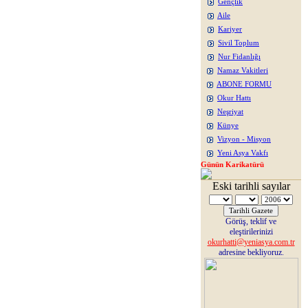
Gençlik
Aile
Kariyer
Sivil Toplum
Nur Fidanlığı
Namaz Vakitleri
ABONE FORMU
Okur Hattı
Neşriyat
Künye
Vizyon - Misyon
Yeni Asya Vakfı
Günün Karikatürü
Eski tarihli sayılar
Görüş, teklif ve
eleştirilerinizi
okurhatti@yeniasya.com.tr
adresine bekliyoruz.