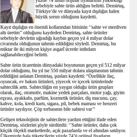
yüzde 74’ünün orijinal fiyatlarının yüksekliği
sebebiyle sahte ürün aldığını belirtti. Demirtaş,
Türkiye’de ve dünyada kayıt dışılığın halen
büyük sorun olduğunu kaydetti.
Kayıt dışılığın en önemli kollarından birisinin ‘’sahte ve merdiven
altı üretim’’ olduğunu kaydeden Demirtaş, sahte ürünler
sebebiyle devletin uğradığı kaybın geçen yıl 4 milyar dolar
civarında olduğunun tahmin edildiğini söyledi. Demirtaş, bu
miktar ile iki milyon kişiye asgarî ücretle istihdam
sağlanabileceğini belirtti.
Sahte ürün ticaretinin dünyadaki boyutunun geçen yıl 512 milyar
dolar olduğunu, bu yıl ise 550 milyar dolara ulaşmasının tahmin
edildiğini anlatan Demirtaş, şunları kaydetti: “Özellikle ilaç,
oyuncak, ev bakım ürünleri, yiyecek ve içecek ürünlerinde
sahtecilik arttı. Sahteciliğin en yaygın olduğu ürün grupları
olarak, ilaç, otomotiv, makine yedek parçaları, motor yağı, giyim
eşyası, ayakkabı, parfüm, kozmetik ürünler, diş macunu, çay,
kahve, kola, kredi kartı, sigara, pil, bebek maması ve benzeri
ürünler sayılıyor. Çöp torbasının bile sahtesi var’’
Gelişen teknolojinin de sahtecilere yardım ettiğini ifade eden
Demirtaş, sözlerini şöyle sürdürdü: ‘’Sahte ürünler, daha çok
küçük ölçekli marketlerde, açık pazarlarda ve el altından satılıyor.
Ülkemizde hala tüketicilerin yüzde 74’ü orijinal fiyatların