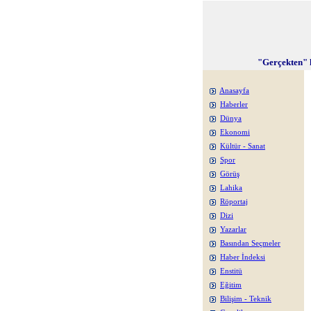
"Gerçekten" 
Anasayfa
Haberler
Dünya
Ekonomi
Kültür - Sanat
Spor
Görüş
Lahika
Röportaj
Dizi
Yazarlar
Basından Seçmeler
Haber İndeksi
Enstitü
Eğitim
Bilişim - Teknik