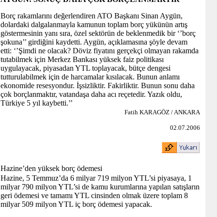
Borç rakamlarını değerlendiren ATO Başkanı Sinan Aygün,
dolardaki dalgalanmayla kamunun toplam borç yükünün artış
göstermesinin yanı sıra, özel sektörün de beklenmedik bir ‘’borç
şokuna’’ girdiğini kaydetti. Aygün, açıklamasına şöyle devam
etti: ‘’Şimdi ne olacak? Döviz fiyatını gerçekçi olmayan rakamda
tutabilmek için Merkez Bankası yüksek faiz politikası
uygulayacak, piyasadan YTL toplayacak, bütçe dengesi
tutturulabilmek için de harcamalar kısılacak. Bunun anlamı
ekonomide resesyondur. İşsizliktir. Fakirliktir. Bunun sonu daha
çok borçlanmaktır, vatandaşa daha acı reçetedir. Yazık oldu,
Türkiye 5 yıl kaybetti.’’
Fatih KARAGÖZ / ANKARA
02.07.2006
Hazine’den yüksek borç ödemesi
Hazine, 5 Temmuz’da 6 milyar 719 milyon YTL’si piyasaya, 1
milyar 790 milyon YTL’si de kamu kurumlarına yapılan satışların
geri ödemesi ve tamamı YTL cinsinden olmak üzere toplam 8
milyar 509 milyon YTL iç borç ödemesi yapacak.