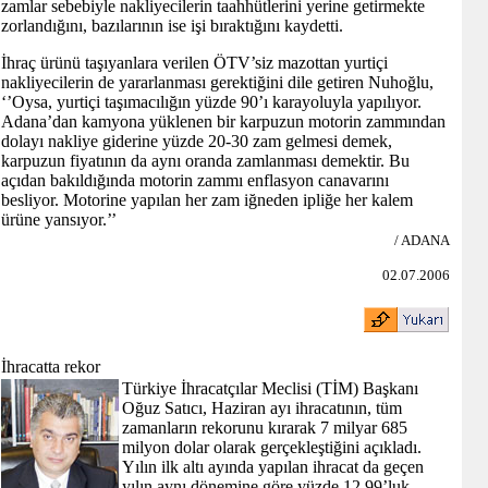
zamlar sebebiyle nakliyecilerin taahhütlerini yerine getirmekte
zorlandığını, bazılarının ise işi bıraktığını kaydetti.
İhraç ürünü taşıyanlara verilen ÖTV’siz mazottan yurtiçi
nakliyecilerin de yararlanması gerektiğini dile getiren Nuhoğlu,
‘’Oysa, yurtiçi taşımacılığın yüzde 90’ı karayoluyla yapılıyor.
Adana’dan kamyona yüklenen bir karpuzun motorin zammından
dolayı nakliye giderine yüzde 20-30 zam gelmesi demek,
karpuzun fiyatının da aynı oranda zamlanması demektir. Bu
açıdan bakıldığında motorin zammı enflasyon canavarını
besliyor. Motorine yapılan her zam iğneden ipliğe her kalem
ürüne yansıyor.’’
/ ADANA
02.07.2006
İhracatta rekor
Türkiye İhracatçılar Meclisi (TİM) Başkanı
Oğuz Satıcı, Haziran ayı ihracatının, tüm
zamanların rekorunu kırarak 7 milyar 685
milyon dolar olarak gerçekleştiğini açıkladı.
Yılın ilk altı ayında yapılan ihracat da geçen
yılın aynı dönemine göre yüzde 12.99’luk