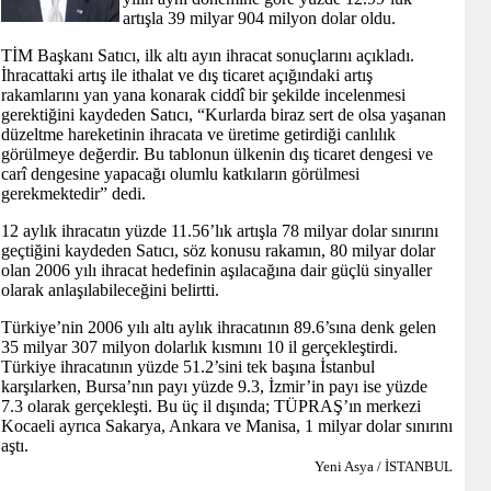
artışla 39 milyar 904 milyon dolar oldu.
TİM Başkanı Satıcı, ilk altı ayın ihracat sonuçlarını açıkladı.
İhracattaki artış ile ithalat ve dış ticaret açığındaki artış
rakamlarını yan yana konarak ciddî bir şekilde incelenmesi
gerektiğini kaydeden Satıcı, “Kurlarda biraz sert de olsa yaşanan
düzeltme hareketinin ihracata ve üretime getirdiği canlılık
görülmeye değerdir. Bu tablonun ülkenin dış ticaret dengesi ve
carî dengesine yapacağı olumlu katkıların görülmesi
gerekmektedir” dedi.
12 aylık ihracatın yüzde 11.56’lık artışla 78 milyar dolar sınırını
geçtiğini kaydeden Satıcı, söz konusu rakamın, 80 milyar dolar
olan 2006 yılı ihracat hedefinin aşılacağına dair güçlü sinyaller
olarak anlaşılabileceğini belirtti.
Türkiye’nin 2006 yılı altı aylık ihracatının 89.6’sına denk gelen
35 milyar 307 milyon dolarlık kısmını 10 il gerçekleştirdi.
Türkiye ihracatının yüzde 51.2’sini tek başına İstanbul
karşılarken, Bursa’nın payı yüzde 9.3, İzmir’in payı ise yüzde
7.3 olarak gerçekleşti. Bu üç il dışında; TÜPRAŞ’ın merkezi
Kocaeli ayrıca Sakarya, Ankara ve Manisa, 1 milyar dolar sınırını
aştı.
Yeni Asya / İSTANBUL