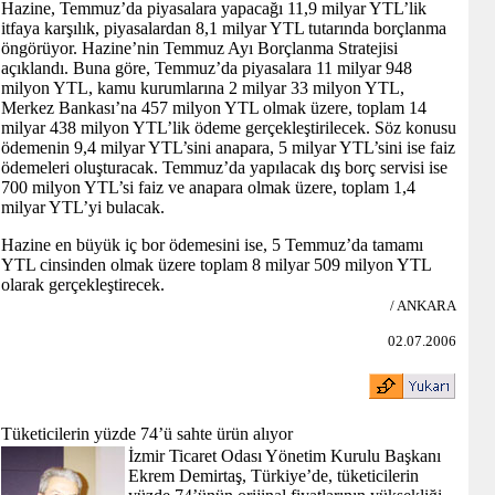
Hazine, Temmuz’da piyasalara yapacağı 11,9 milyar YTL’lik
itfaya karşılık, piyasalardan 8,1 milyar YTL tutarında borçlanma
öngörüyor. Hazine’nin Temmuz Ayı Borçlanma Stratejisi
açıklandı. Buna göre, Temmuz’da piyasalara 11 milyar 948
milyon YTL, kamu kurumlarına 2 milyar 33 milyon YTL,
Merkez Bankası’na 457 milyon YTL olmak üzere, toplam 14
milyar 438 milyon YTL’lik ödeme gerçekleştirilecek. Söz konusu
ödemenin 9,4 milyar YTL’sini anapara, 5 milyar YTL’sini ise faiz
ödemeleri oluşturacak. Temmuz’da yapılacak dış borç servisi ise
700 milyon YTL’si faiz ve anapara olmak üzere, toplam 1,4
milyar YTL’yi bulacak.
Hazine en büyük iç bor ödemesini ise, 5 Temmuz’da tamamı
YTL cinsinden olmak üzere toplam 8 milyar 509 milyon YTL
olarak gerçekleştirecek.
/ ANKARA
02.07.2006
Tüketicilerin yüzde 74’ü sahte ürün alıyor
İzmir Ticaret Odası Yönetim Kurulu Başkanı
Ekrem Demirtaş, Türkiye’de, tüketicilerin