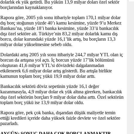
dolarlık ek yük getirdi. Bu yükün 13,9 milyar doları özel sektör
borçlarından kaynaklanıyor.
Rapora göre, 2005 yılı sonu itibariyle toplam 170,1 milyar dolar
dış borç stoğunun yüzde 40’ı kamu kesimine, yüzde 9’u Merkez
Bankası’na, yüzde 18’i banka kesimine, yüzde 33’ü bankacılık
dışı özel sektöre ait. Türkiye’nin 83,2 milyar dolarlık kamu dış
borcu, dolar kurundaki yüzde 16,1’lik artış, bu borçların 13,3
milyar dolar yükselmesine sebeb oldu.
Dolardaki artış 2005 yılı sonu itibariyle 244,7 milyar YTL olan iç
borcun da artışına yol açtı. İç borcun yüzde 17’lik bölümünü
oluşturan 41,6 milyar YTL’si dövizdeki dalgalanmadan
etkilenerek 6,6 milyar dolar artış gösterdi. Bu artışla birlikte
kamunun toplam borç yükü 19,9 milyar dolar arttı.
Bankacılık sektörü döviz sepetinin yüzde 16,1 değer
kazanmasıyla, 4,9 milyar dolar ek yük altına girerken, bankacılık
dışı özel sektörün borçları 9 milyar dolar daha arttı. Özel sektörün
toplam borç yükü ise 13,9 milyar dolar oldu.
Rapora göre, pek çok banka, dışarıdan düşük maliyetle temin
ettiği kredileri içeride daha yüksek faizle devlete ve özel sektöre
pazarladı.
AYGÜN: SONUÇ DAHA ÇOK BORÇLANMAKTIR