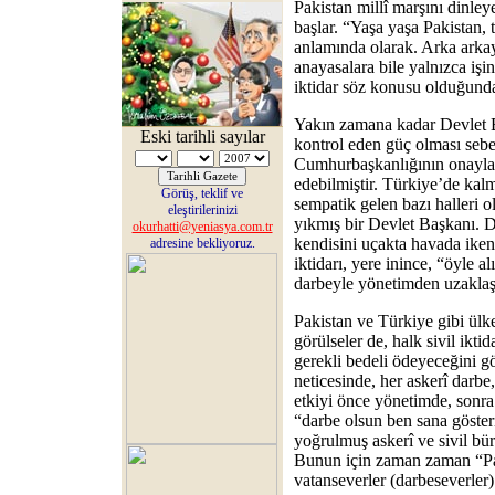
Pakistan millî marşını dinley
başlar. “Yaşa yaşa Pakistan, 
anlamında olarak. Arka arkay
anayasalara bile yalnızca işi
iktidar söz konusu olduğunda,
Yakın zamana kadar Devlet Ba
Eski tarihli sayılar
kontrol eden güç olması sebe
Cumhurbaşkanlığının onaylan
edebilmiştir. Türkiye’de kalm
Görüş, teklif ve
sempatik gelen bazı halleri ol
eleştirilerinizi
yıkmış bir Devlet Başkanı. D
okurhatti@yeniasya.com.tr
kendisini uçakta havada ike
adresine bekliyoruz.
iktidarı, yere inince, “öyle a
darbeyle yönetimden uzaklaştı
Pakistan ve Türkiye gibi ülke
görülseler de, halk sivil ikti
gerekli bedeli ödeyeceğini 
neticesinde, her askerî darb
etkiyi önce yönetimde, sonra 
“darbe olsun ben sana göste
yoğrulmuş askerî ve sivil büro
Bunun için zaman zaman “Pa
vatanseverler (darbeseverler) 