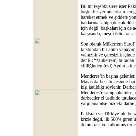
Bu tür teşebbüslere ister Pak
başka bir yerinde olsun, en 
hareket etmek ve şiddete yö
haklarına sahip çıkacak düst
için değil, başkaları için de 
karşısında, meşrû iktidara sa
Son olarak Mükerrem Sarol’
kitabından bir alıntı yapay
yalnızlık ve çaresizlik içind
der ki: “Mükerrem, buradan b
çiftliğinden (evi) Aydın’a in
Menderes’in başına gelenler,
Mayıs darbesi öncesinde İzmi
kişi katıldığı söylenir. Darbe
Menderes’e sahip çıkabilse, d
darbeciler el üstünde tutulac
yargılanabilse bizdeki darbe
Pakistan ve Türkiye’nin benze
krizle değil, ilk 500’e giren ü
demokrasi ve kalkınmış örnek