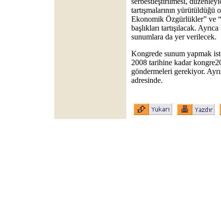
serbestleştirilmesi, düzenleyi
tartışmalarının yürütüldüğü
Ekonomik Özgürlükler” ve “İk
başlıkları tartışılacak. Ayrı
sunumlara da yer verilecek.
Kongrede sunum yapmak istey
2008 tarihine kadar
kongre
göndermeleri gerekiyor. Ayrı
adresinde.