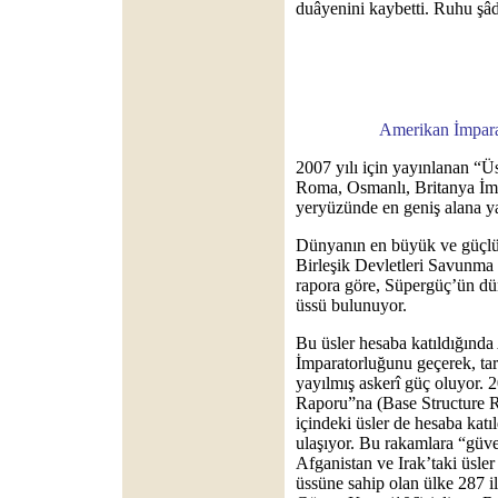
duâyenini kaybetti. Ruhu şâd
Amerikan İmpara
2007 yılı için yayınlanan “
Roma, Osmanlı, Britanya İmp
yeryüzünde en geniş alana ya
Dünyanın en büyük ve güçlü
Birleşik Devletleri Savunma 
rapora göre, Süpergüç’ün dü
üssü bulunuyor.
Bu üsler hesaba katıldığın
İmparatorluğunu geçerek, tar
yayılmış askerî güç oluyor. 2
Raporu”na (Base Structure R
içindeki üsler de hesaba katı
ulaşıyor. Bu rakamlara “güv
Afganistan ve Irak’taki üsle
üssüne sahip olan ülke 287 