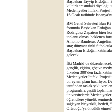
Başbakan Tayyip Erdoğan, B
kültürü arasındaki diyaloğu t
Medeniyetler İttifakı Projesi
16 Ocak tarihinde İspanya’n
BM Genel Sekreteri Ban Ki-M
forumda Başbakan Erdoğan v
Rodriguez Zapatero birer ko
toplantı olması beklenen for
Antonio Banderas, Angelina 
sıra; dünyaca ünlü futbolcul
Başbakan Erdoğan katılmalar
gelecek.
İlki Madrid’de düzenlenecek 
gençlik, eğitim, göç ve medy
ülkeden 300’den fazla katılımc
Medeniyetler İttifakı Projesi
bir eylem planı hazırlıyor.
tarafından taslak şekli veril
programları, çeşitli toplantıl
üniversitelerde Medeniyetler İt
öğrencilere yönelik seminerl
sağlayan bir yetkili, hedefi,
Ortadoğu’ya öncülük etmesi”