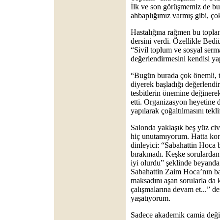
İlk ve son görüşmemiz de bu 
ahbaplığımız varmış gibi, ço
Hastalığına rağmen bu toplant
dersini verdi. Özellikle Be
“Sivil toplum ve sosyal se
değerlendirmesini kendisi yap
“Bugün burada çok önemli, ta
diyerek başladığı değerlen
tesbitlerin önemine değinerek
etti. Organizasyon heyetine
yapılarak çoğaltılmasını tekl
Salonda yaklaşık beş yüz civ
hiç unutamıyorum. Hatta kon
dinleyici: “Sabahattin Hoca b
bırakmadı. Keşke sorulardan
iyi olurdu” şeklinde beyanda
Sabahattin Zaim Hoca’nın ba
maksadını aşan sorularla da k
çalışmalarına devam et...” de
yaşatıyorum.
Sadece akademik camia değil,