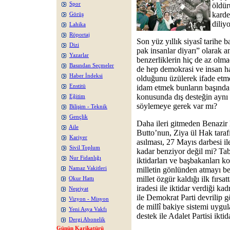
Spor
öldür
karde
Görüş
diliy
Lahika
Röportaj
Son yüz yıllık siyasî tarihe 
Dizi
pak insanlar diyarı” olarak a
Yazarlar
benzerliklerin hiç de az olma
Basından Seçmeler
de hep demokrasi ve insan ha
Haber İndeksi
olduğunu üzülerek ifade etm
Enstitü
idam etmek bunların başında 
konusunda dış desteğin ayn
Eğitim
söylemeye gerek var mı?
Bilişim - Teknik
Gençlik
Daha ileri gitmeden Benazir 
Aile
Butto’nun, Ziya ül Hak taraf
Kariyer
asılması, 27 Mayıs darbesi i
Sivil Toplum
kadar benziyor değil mi? Tabi
Nur Fidanlığı
iktidarları ve başbakanları kol
Namaz Vakitleri
milletin gönlünden atmayı be
millet özgür kaldığı ilk fırs
Okur Hattı
iradesi ile iktidar verdiği ka
Neşriyat
ile Demokrat Parti devrilip 
Vizyon - Misyon
de millî bakiye sistemi uygu
Yeni Asya Vakfı
destek ile Adalet Partisi iktid
Dergi Abonelik
Günün Karikatürü