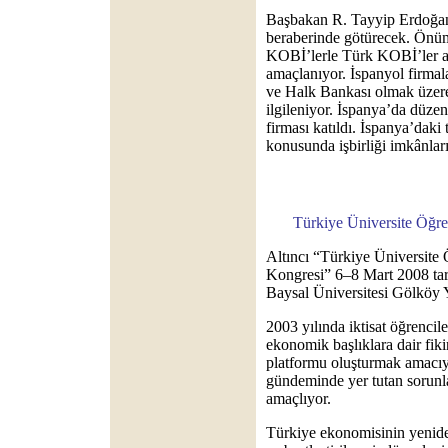
Başbakan R. Tayyip Erdoğan
beraberinde götürecek. Önü
KOBİ’lerle Türk KOBİ’ler ar
amaçlanıyor. İspanyol firmala
ve Halk Bankası olmak üzere
ilgileniyor. İspanya’da düze
firması katıldı. İspanya’daki
konusunda işbirliği imkânları
Türkiye Üniversite Öğren
Altıncı “Türkiye Üniversite 
Kongresi” 6–8 Mart 2008 tari
Baysal Üniversitesi Gölköy 
2003 yılında iktisat öğrencile
ekonomik başlıklara dair fikir
platformu oluşturmak amacıy
gündeminde yer tutan sorunla
amaçlıyor.
Türkiye ekonomisinin yeniden