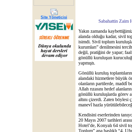
Site Yöneticisi
Sabahattin Zaim H
Yakın zamanda kaybettiğimi
alanda olduğu kadar, sivil t
isimdi. Sivil toplum kuruluşl
kurumları” denilmesini terci
değil, pratiğini de yapar; faa
gönüllü kuruluşun kuruculuğu
yapmıştı.
Gönüllü kuruluş toplantıları
alandaki hizmetlere büyük ön
olanların partilerde, maddî be
Allah rızasını hedef alanların
gönüllü kuruluşlarda görev al
altını çizerdi. Zaten böylesi ç
manevî hazla yürütülebileceğ
Kendisini eserlerinden tanı
20 Mayıs 2007 tarihleri ara
Hotel’de, Konyalı 64 sivil t
Toplum” ana başlıklı “4. Ufu