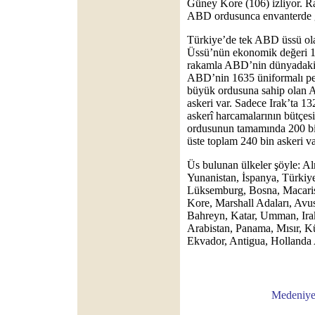
Güney Kore (106) izliyor. Ra
ABD ordusunca envanterde gö
Türkiye’de tek ABD üssü ol
Üssü’nün ekonomik değeri 1 
rakamla ABD’nin dünyadaki e
ABD’nin 1635 üniformalı pe
büyük ordusuna sahip olan 
askeri var. Sadece Irak’ta 1
askerî harcamalarının bütçes
ordusunun tamamında 200 bi
üste toplam 240 bin askeri va
Üs bulunan ülkeler şöyle: Alm
Yunanistan, İspanya, Türkiye
Lüksemburg, Bosna, Macari
Kore, Marshall Adaları, Avu
Bahreyn, Katar, Umman, Irak
Arabistan, Panama, Mısır, 
Ekvador, Antigua, Hollanda A
Medeniyetl