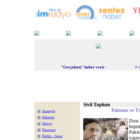
"Gerçekten" haber verir
31 
Sivil Toplum
Pakistan ve Tü
Anasayfa
Haberler
Dost 
Dünya
hepim
Ekonomi
Pakis
Kültür - Sanat
yaşıy