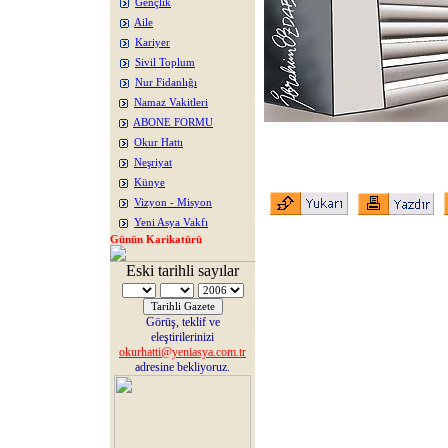
Gençlik
Aile
Kariyer
Sivil Toplum
Nur Fidanlığı
Namaz Vakitleri
ABONE FORMU
Okur Hattı
Neşriyat
Künye
Vizyon - Misyon
Yeni Asya Vakfı
Günün Karikatürü
Eski tarihli sayılar
Görüş, teklif ve
eleştirilerinizi
okurhatti@yeniasya.com.tr
adresine bekliyoruz.