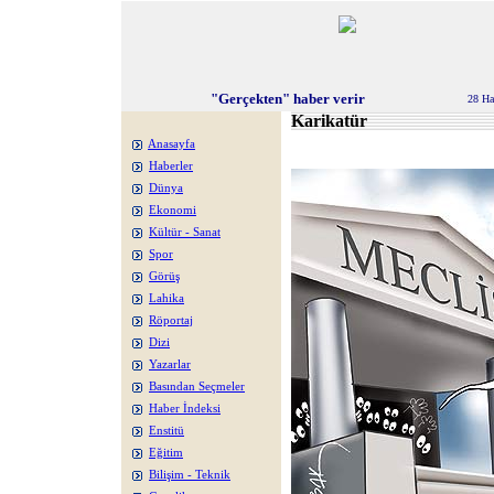
"Gerçekten" haber verir
28 Ha
Karikatür
Anasayfa
Haberler
Dünya
Ekonomi
Kültür - Sanat
Spor
Görüş
Lahika
Röportaj
Dizi
Yazarlar
Basından Seçmeler
Haber İndeksi
Enstitü
Eğitim
Bilişim - Teknik