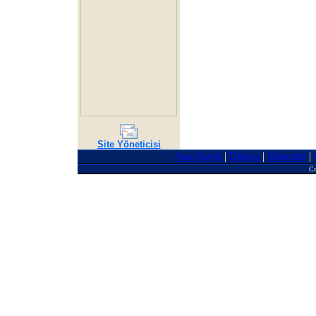
Site Yöneticisi
Ana Sayfa
|
Dünya
|
Haberler
|
Co