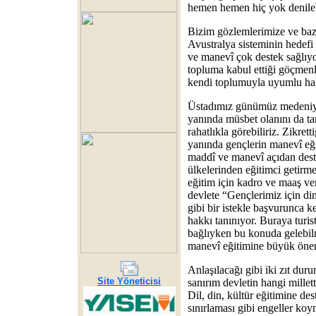
hemen hemen hiç yok denileb
Bizim gözlemlerimize ve bazı
Avustralya sisteminin hedefi
ve manevî çok destek sağlıyo
topluma kabul ettiği göçmenl
kendi toplumuyla uyumlu hal
Üstadımız günümüz medeniyet
yanında müsbet olanını da tar
rahatlıkla görebiliriz. Zikret
yanında gençlerin manevî eğit
maddî ve manevî açıdan dest
ülkelerinden eğitimci getirme
eğitim için kadro ve maaş ver
devlete “Gençlerimiz için din
gibi bir istekle başvurunca k
hakkı tanınıyor. Buraya turis
bağlıyken bu konuda gelebilm
manevî eğitimine büyük önem
Anlaşılacağı gibi iki zıt dur
Site Yöneticisi
sanırım devletin hangi millet
Dil, din, kültür eğitimine des
sınırlaması gibi engeller ko