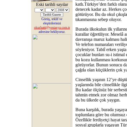
katlı.Türkiye’den farklı olar
Eski tarihli sayılar
denecek kadar az. Herkes çoc
götürüyor. Bu da okul çıkışl
Görüş, teklif ve
tıkanmasına sebep oluyor.
eleştirilerinizi
okurhatti@yeniasya.com.tr
Burada ilkokulun ilk yılları
adresine bekliyoruz.
kurallar öğretiliyor. Meselâ 
davranışa maruz kalması halin
Ve telefon numaraları veriliy
söyleniyor. Tabiî erken yaşta
çocuklar bunları su-i istimal 
bu kozu kullanması korkusund
görüyorlar. Bunun sonucu d
çağda olan küçüklerin çok yan
Cinsellik yaşının 12’ye düşt
yaşlarında bile cinsellikle ilgi
Bu kadar ölçüsüz bir serbestiy
tahmin etmek zor olmaz herh
da bu ülkede çok yaygın.
Buna karşılık, burada yaşay
toplumlara göre bu olumsuz e
Özellikle ferdiyetçi hayat ta
sosyal gruplarla yaşayan Tür