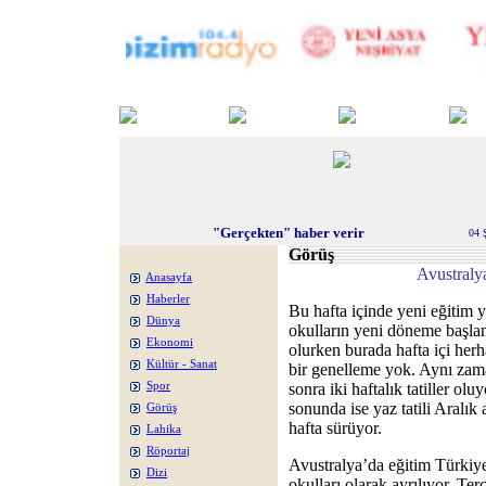
"Gerçekten" haber verir
04 
Görüş
Avustralya
Anasayfa
Haberler
Bu hafta içinde yeni eğitim y
Dünya
okulların yeni döneme başla
Ekonomi
olurken burada hafta içi herh
Kültür - Sanat
bir genelleme yok. Aynı zam
Spor
sonra iki haftalık tatiller ol
sonunda ise yaz tatili Aralık
Görüş
hafta sürüyor.
Lahika
Röportaj
Avustralya’da eğitim Türkiye
Dizi
okulları olarak ayrılıyor. Te