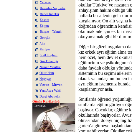
Yazarlar
okullar Türkiye’ye nazaran ç
Basından Seçmeler
anlayışının hakim olduğu ülk
Haber İndeksi
haftada bir ailenin gelir dur
Enstitü
karşılanıyor. On altı yaşına k
doğrudan öğrencinin kendisin
Eğitim
okutmak aile için ek bir mas
Bilişim - Teknik
okuyamamak gibi bir durum 
Gençlik
Aile
Diğer bir güzel uygulama da 
Kariyer
kız erkek ayrı eğitim alma te
Sivil Toplum
hem özel, hem devlet okullar
Nur Fidanlığı
eğitimcinin ve psikologun söy
Namaz Vakitleri
daha faydalı olduğu yönünde
sisteminin bu seçimi aileleri
Okur Hattı
olarak vatandaşının bu tercih
Neşriyat
ayrı eğitim istemeniz burada 
Vizyon - Misyon
karşılanmıyor asla.
Yeni Asya Vakfı
Dergi Abonelik
Sınıflarda öğrenci yoğunluğu 
Günün Karikatürü
sınıflarda eğitim görüyor öğr
başlıyor. Çocuklar, eğitime k
okullarında başlıyorlar. Avu
olmasından dolayı hiç İngili
garten’a gitmeye başladıktan 
konuşabiliyorlar. Okullar ço