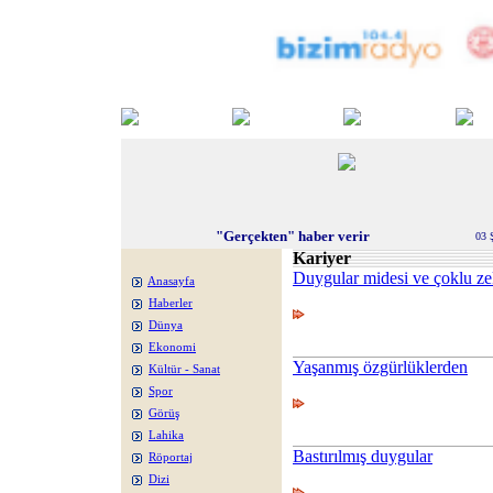
"Gerçekten" haber verir
03 
Kariyer
Duygular midesi ve çoklu z
Anasayfa
Haberler
Dünya
Ekonomi
Yaşanmış özgürlüklerden
Kültür - Sanat
Spor
Görüş
Lahika
Bastırılmış duygular
Röportaj
Dizi