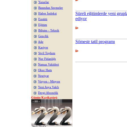
Yazarlar
Basından Seçmeler
Süreli eğitimlerde yeni grup
Haber İndeksi
ediyor
Enstitü
Eğitim
Bilişim - Teknik
Gençlik
Sömestr tatil programı
Aile
Kariyer
Sivil Toplum
Nur Fidanlığı
Namaz Vakitleri
Okur Hattı
Neşriyat
Vizyon - Misyon
Yeni Asya Vakfı
Dergi Abonelik
Günün Karikatürü