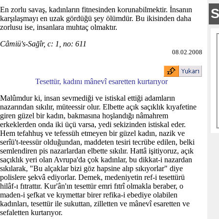
En zorlu savaş, kadınların fitnesinden korunabilmektir. İnsanın
karşılaşmayı en uzak gördüğü şey ölümdür. Bu ikisinden daha
zorlusu ise, insanlara muhtaç olmaktır.
Câmiü's-Sağîr, c: 1, no: 611
08.02.2008
Tesettür, kadını mânevî esaretten kurtarıyor
Malûmdur ki, insan sevmediği ve istiskal ettiği adamların
nazarından sıkılır, müteessir olur. Elbette açık saçıklık kıyafetine
giren güzel bir kadın, bakmasına hoşlandığı nâmahrem
erkeklerden onda iki üçü varsa, yedi sekizinden istiskal eder.
Hem tefahhuş ve tefessüh etmeyen bir güzel kadın, nazik ve
serîü't-teessür olduğundan, maddeten tesiri tecrübe edilen, belki
semlendiren pis nazarlardan elbette sıkılır. Hattâ işitiyoruz, açık
saçıklık yeri olan Avrupa'da çok kadınlar, bu dikkat-i nazardan
sıkılarak, "Bu alçaklar bizi göz hapsine alıp sıkıyorlar" diye
polislere şekvâ ediyorlar. Demek, medeniyetin ref-i tesettürü
hilâf-ı fıtrattır. Kur'ân'ın tesettür emri fıtrî olmakla beraber, o
maden-i şefkat ve kıymettar birer refika-i ebediye olabilen
kadınları, tesettür ile sukuttan, zilletten ve mânevî esaretten ve
sefaletten kurtarıyor.