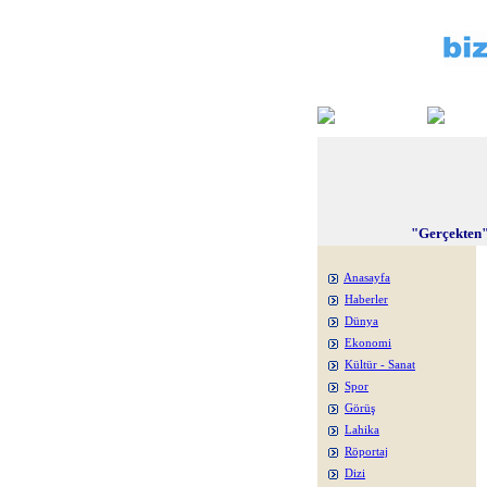
"Gerçekten"
Anasayfa
Haberler
Dünya
Ekonomi
Kültür - Sanat
Spor
Görüş
Lahika
Röportaj
Dizi