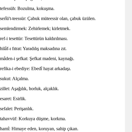
tefessüh: Bozulma, kokuşma.
serîü't-teessür: Çabuk müteessir olan, çabuk üzülen.
semlendirmek: Zehirlemek; kirletmek.
ref-i tesettür: Tesettürün kaldırılması.
hilâf-ı fıtrat: Yaradılış maksadına zıt.
mâden-i şefkat: Şefkat madeni, kaynağı.
refika-i ebediye: Ebedî hayat arkadaşı.
sukut: Alçalma.
zillet: Aşağılık, horluk, alçaklık.
esaret: Esirlik.
sefalet: Perişanlık.
tahavvüf: Korkuya düşme, korkma.
hamî: Himaye eden, koruyan, sahip çıkan.