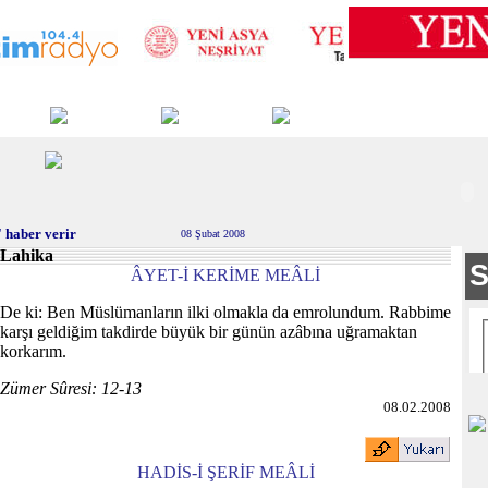
 haber verir
08 Şubat 2008
Lahika
ÂYET-İ KERİME MEÂLİ
De ki: Ben Müslümanların ilki olmakla da emrolundum. Rabbime
karşı geldiğim takdirde büyük bir günün azâbına uğramaktan
korkarım.
Zümer Sûresi: 12-13
08.02.2008
HADİS-İ ŞERİF MEÂLİ