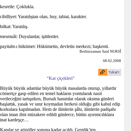
kesretle: Çoklukla.
cibilliyet: Yaratılıştan olan, huy, tabiat, karakter.
hilkat: Yaratılış.
mesmuât: Duyulanlar, işitilenler.
payitaht-ı hükümet: Hükümetin, devletin merkezi; başkenti.
Bediüzzaman Said NURSÎ
08.02.2008
“Kar çiçekleri”
Büyük büyük adamlar büyük büyük masalarda oturup, yıllardır
cömertçe gasp edilen en temel hakların yontularak nasıl
verileceğini tartışırken, Bursalı hanımlar olarak okuma günleri
başlattık, yasak ve sınır koymadan herkesi olduğu gibi kabul edip
korkulara kapılmadan. Hem de ilimlerin şâhı, ilimlerin padişahı
olan iman ilmi müzakere edildi günlerce, bütün ayırımcılıklara
inat kardeşçe…
Kapılar ve gönüller sonuna kadar açıldı. Gemlik’ten,