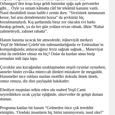
Orhangazi’den koşa koşa geldi hanımlar ışığa aşık pervaneler
gibi… Öyle ya umum kâinatta cârî bir tekâmül kanunu vardı.
Nasıl durabilirdi insan halife-i zemin iken. “Sivrisinek tantanasını
kesse, bal arısı demdemesini bozsa” da şevkimiz hiç
bozulmamalıydı. Kış şartlarında biraz zor olacaktı evi barkı
bırakıp gelmek, ya da her gün yollara revan olmak, lâkin “Rahat
zahmetteydi, zahmet rahatta”.
Hanım hanıma sıcacık bir atmosferde, mâneviyât merkezi
Yeşil’de Mehmet Çelebi’nin mihmandarlığında ve Emirsultan’ın
komşuluğunda; anlayacağınız feyiz sağnak sağnak... Maneviyat
olur da melekler olmaz mı hiç? Onlar da kardan atına binip
semadan indi lapa lapa.
Çocuklar ana kucağından uzaklaşmadan neşeli oyunlar oynarken,
anneler binler ezvâka müreccah ilimleri müzakere ile meşguldü.
Hanımeller ince ruhlara nurdan motifler dokudu ilmek ilmek,
omuz omuza, diz dize paylaşıldı hakikatler.
Ebediyet muştuları telkin eden ulu mabed Yeşil Cami
seyredilirken sıcak çaylar eşliğinde, uhuvvetler de gelişti duman
duman.
Programa katılan bir hanım “Gelmeden önce çok tereddüt
etmiştim, ‘Oradaki insanların hiç birini tanımıyorum, nasıl olur?’