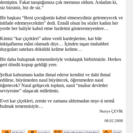
demiştim. Fakat tanıştığımıza çok memnun oldum. Anladım ki,
siz bizsiniz, biz de siz.”
Bir başkası “Beni çocuğumla kabul etmeseydiniz gelemeyecek ve
istifade edemeyecektim” dedi. Emsâl olsun bu sözler kadını her
yerde her haliyle kabul etme faziletini gösteremeyenlere…
Kimisi “kar çiçekleri” adını verdi kardeşlerine, kar bile
inkişaflarına mâni olamadı diye… İçinden taşan muhabbet
duyguları satırlara döküldü kelime kelime…
Bir daha buluşmak temennileriyle vedalaştık birbirimizle. Herkes
geri döndü kopup geldiği yere.
Şefkat kahramanı kadın ihmal ederse kendini ve dahi ihmal
edilirse, büyümeden nasıl büyütecek, öğrenmeden nasıl
öğretecek? Nasıl gelişecek toplum, nasıl “muâsır devletler
seviyesine” ulaşacak milletimiz.
Evet kar çiçekleri, zemin ve zamana aldırmadan neşv-ü nemâ
bulmak temennisiyle…
Nuriye ÇEVİK
08.02.2008