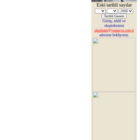
Eski tarihli sayılar
Görüş, teklif ve
eleştirilerinizi
okurhatti@yeniasya.com.tr
adresine bekliyoruz.