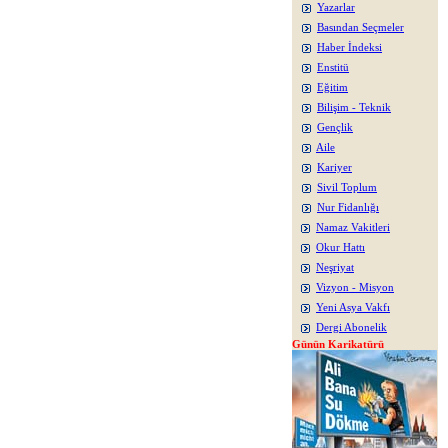
Yazarlar
Basından Seçmeler
Haber İndeksi
Enstitü
Eğitim
Bilişim - Teknik
Gençlik
Aile
Kariyer
Sivil Toplum
Nur Fidanlığı
Namaz Vakitleri
Okur Hattı
Neşriyat
Vizyon - Misyon
Yeni Asya Vakfı
Dergi Abonelik
Günün Karikatürü