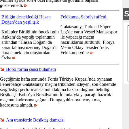
Milliler ayrıca son 4 özel maçında da gol atma başarısı
gösteremedi.
Birliğin desteklediği Hasan
Feldkamp, Sabri'yi affetti
Doğan’dan yeşil ışık
Galatasaray, Turkcell Süper
Kulüpler Birliği’nin önceki gün
Lig’de yarın Vestel Manisaspor
Ankara’da yaptığı toplantının
ile yapacağı maçın
ardından “Hasan Doğan”da
hazırlıklarını sürdürdü. Florya
karar kılması üzerine, Doğan’ı
Metin Oktay Tesisleri’nde,
ikna etmek için oluşturulan
Feldkamp yöne
Özha
Bobo forma şansı bulamadı
Geçtiğimiz hafta sonunda Fortis Türkiye Kupası’nda oynanan
Fenerbahçe-Galatasaray maçını tribünden izleyen, son dönemde
sergilediği performansla milli takıma hazır olduğunu belirttiği
Beşiktaşlı Bobo’yu Brezilya’nın İrlanda’yla yapacağı hazırlık
maçının kadrosuna çağıran Dunga yıldız oyuncuyu maç
kadrosuna almadı.
Ara transferde Beşiktaş damgası