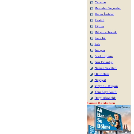
Yazarlar
Basından Seçmeler
Haber İndeksi
Enstitü
Eğitim
Bilişim - Teknik
Gençlik
Aile
Kariyer
Sivil Toplum
Nur Fidanlığı
Namaz Vakitleri
Okur Hattı
Neşriyat
Vizyon - Misyon
Yeni Asya Vakfı
Dergi Abonelik
Günün Karikatürü