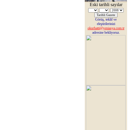
Eski tarihli sayılar
Görüş, teklif ve
eleştirilerinizi
okurhatti@yeniasya.com.tr
adresine bekliyoruz.