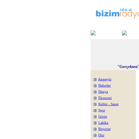
"Gerçekten"
Anasayfa
Haberler
Dünya
Ekonomi
Kültür - Sanat
Spor
Görüş
Lahika
Röportaj
Dizi