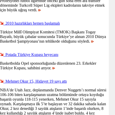
Profesyonel futbol liglerinde önceki gün sona eren ara transfer
döneminde Turkcell Süper Lig ekipleri kadrolarını takviye etmek
için büyük uğraş verdi.
2010 hazırlıkları hemen başlamalı
Türkiye Millî Olimpiyat Komitesi (TMOK) Başkanı Togay
Bayatlı, büyük çabalar sonucunda Türkiye’ye alınan 2010 Dünya
Basketbol Şampiyonası’nın tehlikede olduğunu söyledi.
Potada Türkiye Kupası heyecanı
Basketbolda Opel sponsorluğunda düzenlenen 23. Erkekler
Türkiye Kupası, sahibini arıyor.
Mehmet Okur 15, Hidayet 19 sayı attı
NBA’de Utah Jazz, deplasmanda Denver Nuggets’ı normal süresi
106-106 biten karşılaşmanın uzatma bölümünde ortaya koyduğu
başarılı oyunla 118-115 yenerken, Mehmet Okur 15 sayıyla
oynadı. Karşılaşmaya ilk 5’te başlayan ve 32 dakika sahada kalan
Okur, 2 kez denediği 3 sayılık atışların 1’inde başarılı olurken, 8
kez kullandığı 2 sayılık atışların 4’ünde isabet buldu. 4 kez