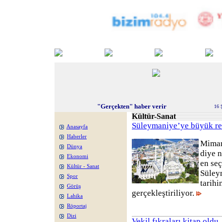
"Gerçekten" haber verir
16 
Kültür-Sanat
Süleymaniye’ye büyük re
Anasayfa
Haberler
Mimar 
Dünya
diye n
Ekonomi
en seç
Kültür - Sanat
Süley
Spor
tarihi
Görüş
gerçekleştiriliyor.
Lahika
Röportaj
Dizi
Vekil fıkraları kitap oldu