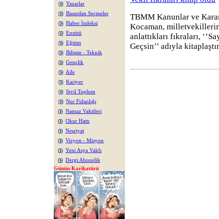
Yazarlar
Basından Seçmeler
TBMM Kanunlar ve Karar
Haber İndeksi
Kocaman, milletvekilleri
Enstitü
anlattıkları fıkraları, ‘’
Eğitim
Geçsin’’ adıyla kitaplaştı
Bilişim - Teknik
Gençlik
Aile
Kariyer
Sivil Toplum
Nur Fidanlığı
Namaz Vakitleri
Okur Hattı
Neşriyat
Vizyon - Misyon
Yeni Asya Vakfı
Dergi Abonelik
Günün Karikatürü