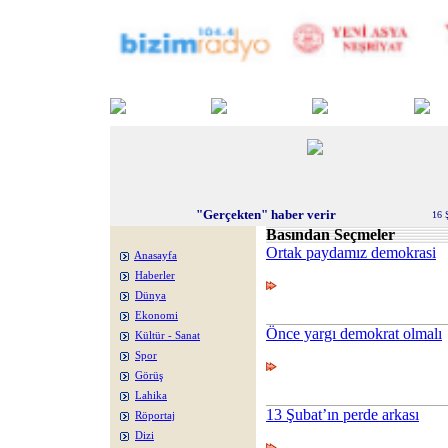
"Gerçekten" haber verir
16 
Basından Seçmeler
Ortak paydamız demokrasi
Anasayfa
Haberler
Dünya
Ekonomi
Önce yargı demokrat olmalı
Kültür - Sanat
Spor
Görüş
Lahika
13 Şubat’ın perde arkası
Röportaj
Dizi