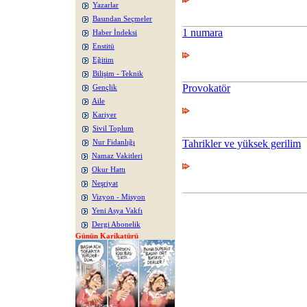
Yazarlar
Basından Seçmeler
1 numara
Haber İndeksi
Enstitü
Eğitim
Bilişim - Teknik
Provokatör
Gençlik
Aile
Kariyer
Sivil Toplum
Tahrikler ve yüksek gerilim
Nur Fidanlığı
Namaz Vakitleri
Okur Hattı
Neşriyat
Vizyon - Misyon
Yeni Asya Vakfı
Dergi Abonelik
Günün Karikatürü