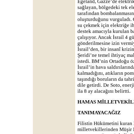
Egeland, Gazze’de elektrik
sağlayan, bölgedeki tek ele
tarafından bombalanmasının
oluşturduğunu vurguladı.
su çekmek için elektriğe i
destek amacıyla kurulan ba
çalışıyor. Ancak İsrail 4 
gönderilmesine izin vermiy
İsrail’den, bir insanî kri
Şeridi’ne temel ihtiyaç ma
istedi. BM’nin Ortadoğu öz
İsrail’in hava saldırıların
kalmadığını, atıkların pom
taşındığı boruların da tah
dile getirdi. De Soto, ener
ila 8 ay alacağını belirtti.
HAMAS MİLLETVEKİLİ:
TANIMAYACAĞIZ
Filistin Hükümetini kuran
milletvekillerinden Müşir E