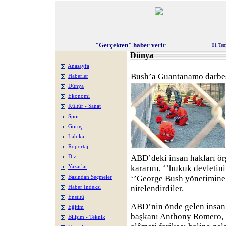
"Gerçekten" haber verir
01 Te
Dünya
Anasayfa
Bush’a Guantanamo darbe
Haberler
Dünya
Ekonomi
Kültür - Sanat
Spor
Görüş
Lahika
Röportaj
ABD’deki insan hakları ö
Dizi
kararını, ‘’hukuk devletini
Yazarlar
‘’George Bush yönetimine i
Basından Seçmeler
nitelendirdiler.
Haber İndeksi
Enstitü
ABD’nin önde gelen insan
Eğitim
başkanı Anthony Romero, ‘
Bilişim - Teknik