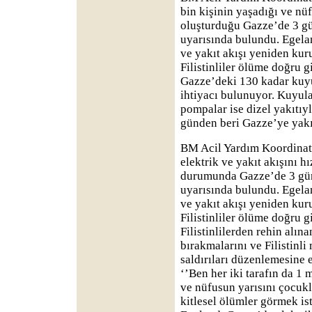
bin kişinin yaşadığı ve nü
oluşturduğu Gazze’de 3 gü
uyarısında bulundu. Egela
ve yakıt akışı yeniden ku
Filistinliler ölüme doğru g
Gazze’deki 130 kadar kuyu
ihtiyacı bulunuyor. Kuyul
pompalar ise dizel yakıtıyl
günden beri Gazze’ye yakı
BM Acil Yardım Koordinatö
elektrik ve yakıt akışını 
durumunda Gazze’de 3 gün 
uyarısında bulundu. Egelan
ve yakıt akışı yeniden ku
Filistinliler ölüme doğru g
Filistinlilerden rehin alına
bırakmalarını ve Filistinli 
saldırıları düzenlemesine 
‘’Ben her iki tarafın da 1 
ve nüfusun yarısını çocuk
kitlesel ölümler görmek is