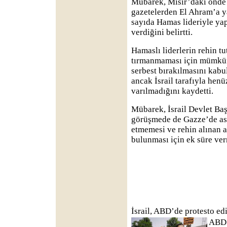
Mübarek, Mısır’daki önde
gazetelerden El Ahram’a y
sayıda Hamas lideriyle yap
verdiğini belirtti.
Hamaslı liderlerin rehin tut
tırmanmaması için mümkün
serbest bırakılmasını kabu
ancak İsrail tarafıyla he
varılmadığını kaydetti.
Mübarek, İsrail Devlet Baş
görüşmede de Gazze’de ask
etmemesi ve rehin alınan 
bulunması için ek süre verm
İsrail, ABD’de protesto edi
ABD’