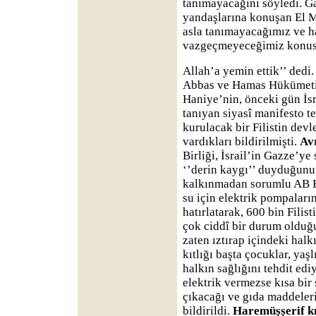
tanımayacağını söyledi. 
yandaşlarına konuşan El Ma
asla tanımayacağımız ve h
vazgeçmeyeceğimiz konu
Allah’a yemin ettik’’ dedi
Abbas ve Hamas Hükümeti
Haniye’nin, önceki gün İsra
tanıyan siyasî manifesto t
kurulacak bir Filistin dev
vardıkları bildirilmişti.
Avr
Birliği, İsrail’in Gazze’ye
‘’derin kaygı’’ duyduğunu 
kalkınmadan sorumlu AB 
su için elektrik pompalar
hatırlatarak, 600 bin Filis
çok ciddî bir durum olduğu
zaten ıztırap içindeki halkı
kıtlığı başta çocuklar, yaş
halkın sağlığını tehdit edi
elektrik vermezse kısa bir 
çıkacağı ve gıda maddeler
bildirildi.
Haremüşşerif kı