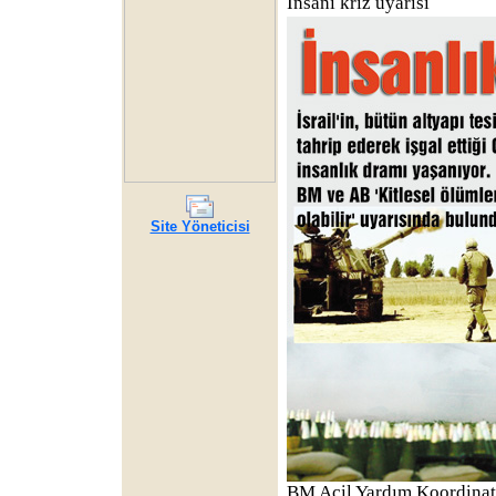
İnsanî kriz uyarısı
Site Yöneticisi
BM Acil Yardım Koordinat