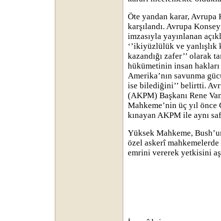
Öte yandan karar, Avrupa
karşılandı. Avrupa Konsey
imzasıyla yayınlanan açı
‘’ikiyüzlülük ve yanlışlık
kazandığı zafer’’ olarak t
hükümetinin insan hakları 
Amerika’nın savunma gücün
ise bilediğini’’ belirtti. 
(AKPM) Başkanı Rene Van
Mahkeme’nin üç yıl önce
kınayan AKPM ile aynı saf
Yüksek Mahkeme, Bush’un
özel askerî mahkemelerde 
emrini vererek yetkisini a