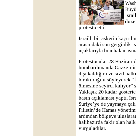
Wash
Büyü
İsra
düzen
protesto etti.
İsrailli bir askerin kaçırıl
arasındaki son gerginlik İ
uçaklarıyla bombalamasına
Protestocular 28 Haziran’d
bombardımanda Gazze’nin a
dışı kaldığını ve sivil hal
bırakıldığını söyleyerek “İs
ölmesine seyirci kalıyor”
Yaklaşık 20 kadar gösteric
basın açıklaması yaptı. İsr
Suriye’ye de yaymaya çalı
Filistin’de Hamas yönetimi
ardından bölgeye uluslarar
halihazırda fakir olan halk
vurguladılar.