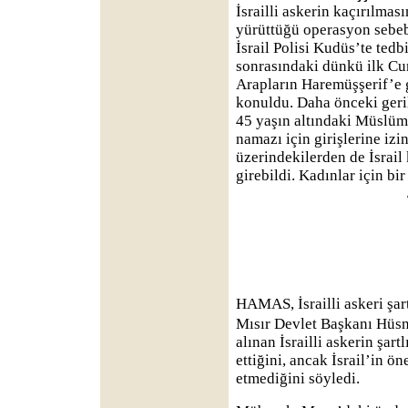
İsrailli askerin kaçırılma
yürüttüğü operasyon sebeb
İsrail Polisi Kudüs’te tedb
sonrasındaki dünkü ilk 
Arapların Haremüşşerif’e g
konuldu. Daha önceki geri
45 yaşın altındaki Müslü
namazı için girişlerine iz
üzerindekilerden de İsrail
girebildi. Kadınlar için bi
HAMAS, İsrailli askeri şar
Mısır Devlet Başkanı Hüs
alınan İsrailli askerin şart
ettiğini, ancak İsrail’in ö
etmediğini söyledi.