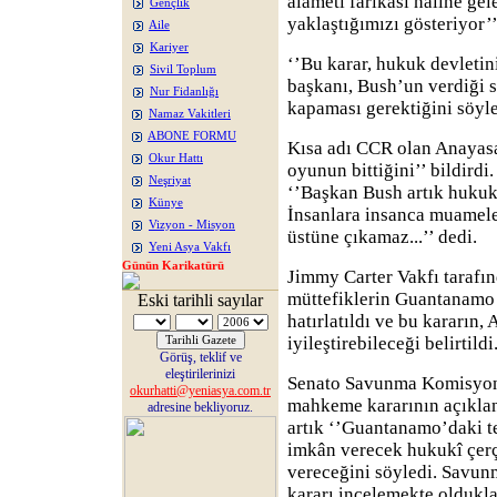
alâmeti farikası haline gel
Gençlik
yaklaştığımızı gösteriyor’’
Aile
Kariyer
‘’Bu karar, hukuk devletin
Sivil Toplum
başkanı, Bush’un verdiği
Nur Fidanlığı
kapaması gerektiğini söyle
Namaz Vakitleri
ABONE FORMU
Kısa adı CCR olan Anayasa
Okur Hattı
oyunun bittiğini’’ bildirdi
Neşriyat
‘’Başkan Bush artık hukuk
Künye
İnsanlara insanca muamele
Vizyon - Misyon
üstüne çıkamaz...’’ dedi.
Yeni Asya Vakfı
Günün Karikatürü
Jimmy Carter Vakfı tarafı
müttefiklerin Guantanamo
Eski tarihli sayılar
hatırlatıldı ve bu kararın, 
iyileştirebileceği belirtildi
Görüş, teklif ve
eleştirilerinizi
Senato Savunma Komisyon
okurhatti@yeniasya.com.tr
mahkeme kararının açıkla
adresine bekliyoruz.
artık ‘’Guantanamo’daki te
imkân verecek hukukî çerç
vereceğini söyledi. Savun
kararı incelemekte oldukla