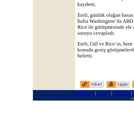
kaydetti.
Ereli, günlük olağan basın
hafta Washington’da ABD 
Rice ile görüşmesinde ele 
soruyu cevapladı.
Ereli, Gül ve Rice’ın, hem 
konuda geniş görüşmelerd
belirtti.
Ana Sayfa
|
Dünya
|
Haberler
|
Co