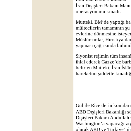
İran Dışişleri Bakanı Manu
operasyonunu kınadı.
Mutteki, BM’de yaptığı bası
mültecilerin tamamının şu 
evlerine dönmesine isteyer
Müslümanlar, Hıristiyanla
yapması çağrısında bulund
Siyonist rejimin tüm insanî 
ihlal ederek Gazze’de barba
belirten Mutteki, İran İsl
hareketini şiddetle kınadığ
Gül ile Rice derin konula
ABD Dışişleri Bakanlığı s
Dışişleri Bakanı Abdullah
Washington’a yapacağı ziyar
olarak ABD ve Türkiye’nin