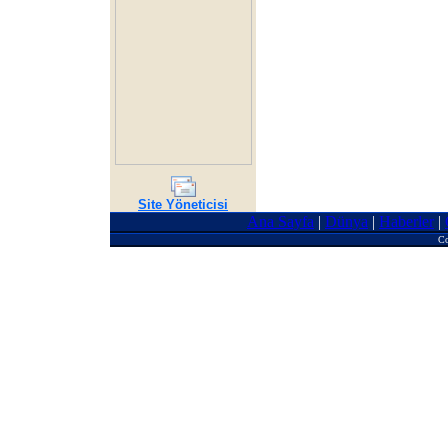
Site Yöneticisi
Ana Sayfa
|
Dünya
|
Haberler
|
Co