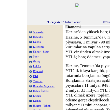
"Gerçekten" haber verir
02 Te
Ekonomi
Hazine’den yüksek borç 
Anasayfa
Hazine, 5 Temmuz’da 6 m
Haberler
piyasaya, 1 milyar 790 m
Dünya
kurumlarına yapılan satı
Ekonomi
YTL cinsinden olmak üze
Kültür - Sanat
YTL iç borç ödemesi yap
Spor
Görüş
Hazine, Temmuz’da piyas
Lahika
YTL’lik itfaya karşılık, 
Röportaj
tutarında borçlanma öng
Dizi
Borçlanma Stratejisi açı
Yazarlar
piyasalara 11 milyar 94
Basından Seçmeler
2 milyar 33 milyon YTL,
Haber İndeksi
YTL olmak üzere, toplam
Enstitü
ödeme gerçekleştirilecek
Eğitim
milyar YTL’sini anapara, 
Bilişim - Teknik
ödemeleri oluşturacak. T