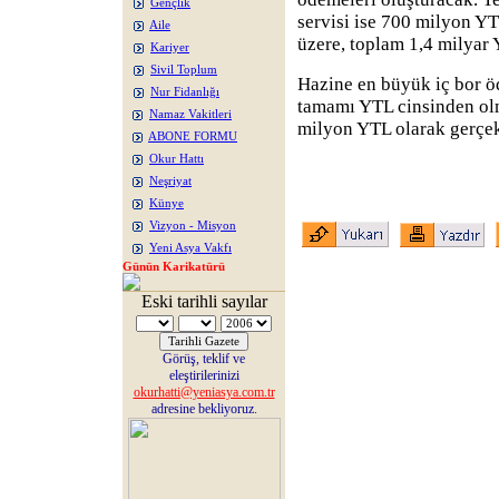
Gençlik
servisi ise 700 milyon YT
Aile
üzere, toplam 1,4 milyar 
Kariyer
Sivil Toplum
Hazine en büyük iç bor 
Nur Fidanlığı
tamamı YTL cinsinden ol
Namaz Vakitleri
milyon YTL olarak gerçek
ABONE FORMU
Okur Hattı
Neşriyat
Künye
Vizyon - Misyon
Yeni Asya Vakfı
Günün Karikatürü
Eski tarihli sayılar
Görüş, teklif ve
eleştirilerinizi
okurhatti@yeniasya.com.tr
adresine bekliyoruz.