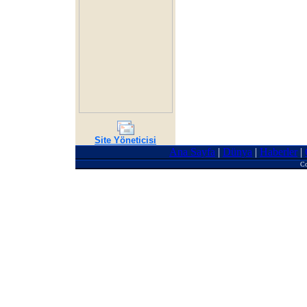
Site Yöneticisi
Ana Sayfa
|
Dünya
|
Haberler
|
Co