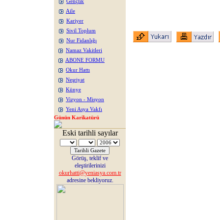
Gençlik
Aile
Kariyer
Sivil Toplum
Nur Fidanlığı
Namaz Vakitleri
ABONE FORMU
Okur Hattı
Neşriyat
Künye
Vizyon - Misyon
Yeni Asya Vakfı
Günün Karikatürü
Eski tarihli sayılar
Görüş, teklif ve
eleştirilerinizi
okurhatti@yeniasya.com.tr
adresine bekliyoruz.