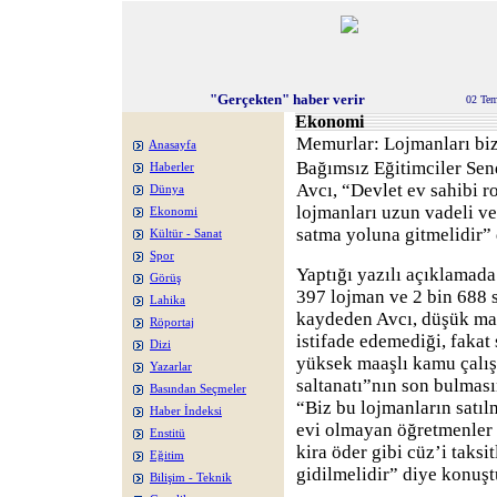
"Gerçekten" haber verir
02 Te
Ekonomi
Memurlar: Lojmanları biz
Anasayfa
Bağımsız Eğitimciler Se
Haberler
Avcı, “Devlet ev sahibi r
Dünya
lojmanları uzun vadeli v
Ekonomi
satma yoluna gitmelidir” 
Kültür - Sanat
Spor
Yaptığı yazılı açıklamada
Görüş
397 lojman ve 2 bin 688 
Lahika
kaydeden Avcı, düşük maa
Röportaj
istifade edemediği, fakat
Dizi
yüksek maaşlı kamu çalış
Yazarlar
saltanatı”nın son bulmasın
Basından Seçmeler
“Biz bu lojmanların satıl
Haber İndeksi
evi olmayan öğretmenler v
Enstitü
kira öder gibi cüz’i taksi
Eğitim
gidilmelidir” diye konuşt
Bilişim - Teknik