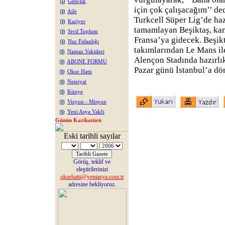
Gençlik
için çok çalışacağım’’ de
Aile
Turkcell Süper Lig’de haz
Kariyer
tamamlayan Beşiktaş, kam
Sivil Toplum
Fransa’ya gidecek. Beşikt
Nur Fidanlığı
takımlarından Le Mans i
Namaz Vakitleri
Alençon Stadında hazırl
ABONE FORMU
Pazar günü İstanbul’a dö
Okur Hattı
Neşriyat
Künye
Vizyon - Misyon
Yeni Asya Vakfı
Günün Karikatürü
Eski tarihli sayılar
Görüş, teklif ve
eleştirilerinizi
okurhatti@yeniasya.com.tr
adresine bekliyoruz.