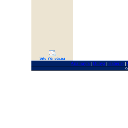
Site Yöneticisi
Ana Sayfa
|
Dünya
|
Haberler
|
Co