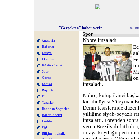
"Gerçekten" haber verir
02 Te
Spor
Nobre imzaladı
Anasayfa
Be
Haberler
an
Dünya
Fe
Ekonomi
fo
Kültür - Sanat
Ma
Spor
ön
Görüş
imzaladı.
Lahika
Röportaj
Nobre, kulüp ikinci başk
Dizi
kurulu üyesi Süleyman Er
Yazarlar
Demir tesislerinde düzen
Basından Seçmeler
yıllığına siyah-beyazlı 
Haber İndeksi
imza attı. Törenden sonra
Enstitü
veren Brezilyalı futbolc
Eğitim
ortaya koyduğu performan
Bilişim - Teknik
vurgulayarak, ‘’Bana ola