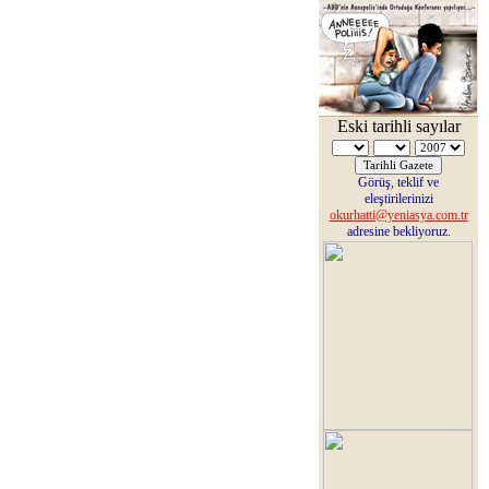
Eski tarihli sayılar
Görüş, teklif ve
eleştirilerinizi
okurhatti@yeniasya.com.tr
adresine bekliyoruz.