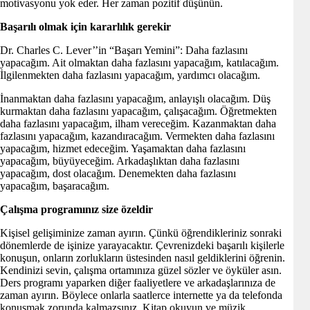
motivasyonu yok eder. Her zaman pozitif düşünün.
Başarılı olmak için kararlılık gerekir
Dr. Charles C. Lever’’in “Başarı Yemini”: Daha fazlasını
yapacağım. Ait olmaktan daha fazlasını yapacağım, katılacağım.
İlgilenmekten daha fazlasını yapacağım, yardımcı olacağım.
İnanmaktan daha fazlasını yapacağım, anlayışlı olacağım. Düş
kurmaktan daha fazlasını yapacağım, çalışacağım. Öğretmekten
daha fazlasını yapacağım, ilham vereceğim. Kazanmaktan daha
fazlasını yapacağım, kazandıracağım. Vermekten daha fazlasını
yapacağım, hizmet edeceğim. Yaşamaktan daha fazlasını
yapacağım, büyüyeceğim. Arkadaşlıktan daha fazlasını
yapacağım, dost olacağım. Denemekten daha fazlasını
yapacağım, başaracağım.
Çalışma programınız size özeldir
Kişisel gelişiminize zaman ayırın. Çünkü öğrendikleriniz sonraki
dönemlerde de işinize yarayacaktır. Çevrenizdeki başarılı kişilerle
konuşun, onların zorlukların üstesinden nasıl geldiklerini öğrenin.
Kendinizi sevin, çalışma ortamınıza güzel sözler ve öyküler asın.
Ders programı yaparken diğer faaliyetlere ve arkadaşlarınıza de
zaman ayırın. Böylece onlarla saatlerce internette ya da telefonda
konuşmak zorunda kalmazsınız. Kitap okuyun ve müzik