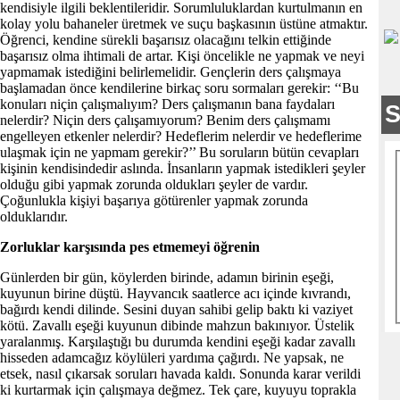
kendisiyle ilgili beklentileridir. Sorumluluklardan kurtulmanın en
kolay yolu bahaneler üretmek ve suçu başkasının üstüne atmaktır.
Öğrenci, kendine sürekli başarısız olacağını telkin ettiğinde
başarısız olma ihtimali de artar. Kişi öncelikle ne yapmak ve neyi
yapmamak istediğini belirlemelidir. Gençlerin ders çalışmaya
başlamadan önce kendilerine birkaç soru sormaları gerekir: ‘‘Bu
konuları niçin çalışmalıyım? Ders çalışmanın bana faydaları
nelerdir? Niçin ders çalışamıyorum? Benim ders çalışmamı
engelleyen etkenler nelerdir? Hedeflerim nelerdir ve hedeflerime
ulaşmak için ne yapmam gerekir?’’ Bu soruların bütün cevapları
kişinin kendisindedir aslında. İnsanların yapmak istedikleri şeyler
olduğu gibi yapmak zorunda oldukları şeyler de vardır.
Çoğunlukla kişiyi başarıya götürenler yapmak zorunda
olduklarıdır.
Zorluklar karşısında pes etmemeyi öğrenin
Günlerden bir gün, köylerden birinde, adamın birinin eşeği,
kuyunun birine düştü. Hayvancık saatlerce acı içinde kıvrandı,
bağırdı kendi dilinde. Sesini duyan sahibi gelip baktı ki vaziyet
kötü. Zavallı eşeği kuyunun dibinde mahzun bakınıyor. Üstelik
yaralanmış. Karşılaştığı bu durumda kendini eşeği kadar zavallı
hisseden adamcağız köylüleri yardıma çağırdı. Ne yapsak, ne
etsek, nasıl çıkarsak soruları havada kaldı. Sonunda karar verildi
ki kurtarmak için çalışmaya değmez. Tek çare, kuyuyu toprakla