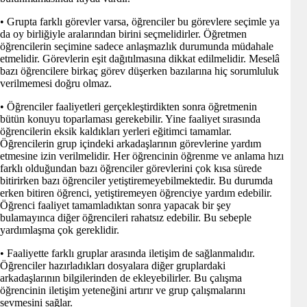
• Grupta farklı görevler varsa, öğrenciler bu görevlere seçimle ya
da oy birliğiyle aralarından birini seçmelidirler. Öğretmen
öğrencilerin seçimine sadece anlaşmazlık durumunda müdahale
etmelidir. Görevlerin eşit dağıtılmasına dikkat edilmelidir. Meselâ
bazı öğrencilere birkaç görev düşerken bazılarına hiç sorumluluk
verilmemesi doğru olmaz.
• Öğrenciler faaliyetleri gerçekleştirdikten sonra öğretmenin
bütün konuyu toparlaması gerekebilir. Yine faaliyet sırasında
öğrencilerin eksik kaldıkları yerleri eğitimci tamamlar.
Öğrencilerin grup içindeki arkadaşlarının görevlerine yardım
etmesine izin verilmelidir. Her öğrencinin öğrenme ve anlama hızı
farklı olduğundan bazı öğrenciler görevlerini çok kısa sürede
bitirirken bazı öğrenciler yetiştiremeyebilmektedir. Bu durumda
erken bitiren öğrenci, yetiştiremeyen öğrenciye yardım edebilir.
Öğrenci faaliyet tamamladıktan sonra yapacak bir şey
bulamayınca diğer öğrencileri rahatsız edebilir. Bu sebeple
yardımlaşma çok gereklidir.
• Faaliyette farklı gruplar arasında iletişim de sağlanmalıdır.
Öğrenciler hazırladıkları dosyalara diğer gruplardaki
arkadaşlarının bilgilerinden de ekleyebilirler. Bu çalışma
öğrencinin iletişim yeteneğini artırır ve grup çalışmalarını
sevmesini sağlar.