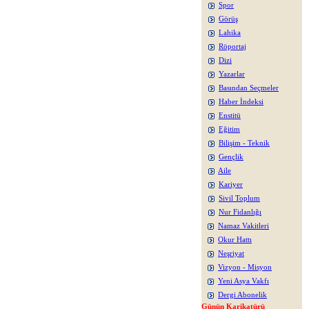
Spor
Görüş
Lahika
Röportaj
Dizi
Yazarlar
Basından Seçmeler
Haber İndeksi
Enstitü
Eğitim
Bilişim - Teknik
Gençlik
Aile
Kariyer
Sivil Toplum
Nur Fidanlığı
Namaz Vakitleri
Okur Hattı
Neşriyat
Vizyon - Misyon
Yeni Asya Vakfı
Dergi Abonelik
Günün Karikatürü