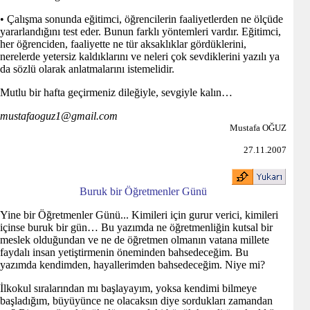
• Çalışma sonunda eğitimci, öğrencilerin faaliyetlerden ne ölçüde
yararlandığını test eder. Bunun farklı yöntemleri vardır. Eğitimci,
her öğrenciden, faaliyette ne tür aksaklıklar gördüklerini,
nerelerde yetersiz kaldıklarını ve neleri çok sevdiklerini yazılı ya
da sözlü olarak anlatmalarını istemelidir.
Mutlu bir hafta geçirmeniz dileğiyle, sevgiyle kalın…
mustafaoguz1@gmail.com
Mustafa OĞUZ
27.11.2007
Buruk bir Öğretmenler Günü
Yine bir Öğretmenler Günü... Kimileri için gurur verici, kimileri
içinse buruk bir gün… Bu yazımda ne öğretmenliğin kutsal bir
meslek olduğundan ve ne de öğretmen olmanın vatana millete
faydalı insan yetiştirmenin öneminden bahsedeceğim. Bu
yazımda kendimden, hayallerimden bahsedeceğim. Niye mi?
İlkokul sıralarından mı başlayayım, yoksa kendimi bilmeye
başladığım, büyüyünce ne olacaksın diye sordukları zamandan