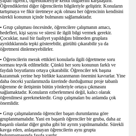
yapan öğrenci, öğrendikleriyle kendi bilgilerini karşılaştırır.
Öğrendiklerini diğer öğrencilerin bilgileriyle geliştirir. Konuların
tartışmaya ve fikir üretmeye açık olması her öğrencinin kendisini
sürekli konunun içinde bulmasını sağlamaktadır.
• Grup çalışması öncesinde, öğrencilere çalışmanın amacı,
hedefleri, kişi sayısı ve süresi ile ilgili bilgi vermek gerekir.
Çocuklar, nasıl bir faaliyet yapıldığını bilmeden gruplara
ayrıldıklarında tepki gösterebilir, gürültü çıkarabilir ya da
öğretmeni dinlemeyebilirler.
• Öğrencilerin merak ettikleri konularla ilgili öğretmene soru
sorması teşvik edilmelidir. Çünkü her soru konunun farklı ve
faydalı boyutlarını ortaya çıkarabilir. Öğrenciler tek başına
kazanmak yerine hep birlikte kazanmanın önemini kavrarlar. Yine
daha önceki yazılarımızda üzerinde durduğumuz proje tabanlı
öğrenme de iletişimin bütün yönleriyle ortaya çıkmasını
sağlamaktadır. Konuların ezberlenmesi değil, kalıcı olarak
öğrenilmesi gerekmektedir. Grup çalışmaları bu anlamda çok
önemlidir.
• Grup çalışmalarında öğrenciler başarı durumlarına göre
gruplanmamalıdır. Yani en başarılı öğrenciler bir gruba, daha az
başarılı olanlar diğer gruba gibi bir ayrım yapılmamalıdır. Sürekli
kavga eden, anlaşamayan öğrencilerin aynı grupta
bulunmamasında fayda vardır.