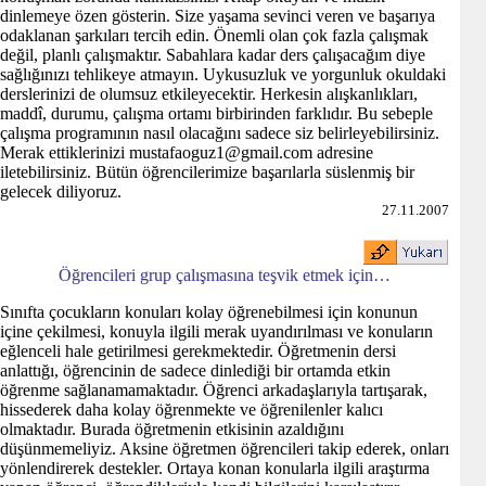
dinlemeye özen gösterin. Size yaşama sevinci veren ve başarıya
odaklanan şarkıları tercih edin. Önemli olan çok fazla çalışmak
değil, planlı çalışmaktır. Sabahlara kadar ders çalışacağım diye
sağlığınızı tehlikeye atmayın. Uykusuzluk ve yorgunluk okuldaki
derslerinizi de olumsuz etkileyecektir. Herkesin alışkanlıkları,
maddî, durumu, çalışma ortamı birbirinden farklıdır. Bu sebeple
çalışma programının nasıl olacağını sadece siz belirleyebilirsiniz.
Merak ettiklerinizi
mustafaoguz1@gmail.com
adresine
iletebilirsiniz. Bütün öğrencilerimize başarılarla süslenmiş bir
gelecek diliyoruz.
27.11.2007
Öğrencileri grup çalışmasına teşvik etmek için…
Sınıfta çocukların konuları kolay öğrenebilmesi için konunun
içine çekilmesi, konuyla ilgili merak uyandırılması ve konuların
eğlenceli hale getirilmesi gerekmektedir. Öğretmenin dersi
anlattığı, öğrencinin de sadece dinlediği bir ortamda etkin
öğrenme sağlanamamaktadır. Öğrenci arkadaşlarıyla tartışarak,
hissederek daha kolay öğrenmekte ve öğrenilenler kalıcı
olmaktadır. Burada öğretmenin etkisinin azaldığını
düşünmemeliyiz. Aksine öğretmen öğrencileri takip ederek, onları
yönlendirerek destekler. Ortaya konan konularla ilgili araştırma