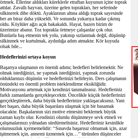
örtmek. Ellerine aldıkları küreklerle etraftan kuyunun içine toprak
attılar. Zavallı hayvan, üzerine gelen toprakları, her seferinde
silkinerek dibe döktü. Ayaklarının altına aldığı toprak sayesinde
her an biraz daha yükseldi. Ve sonunda yukarıya kadar çıkmış
oldu. Köylüler ağzı açık bakakaldı. Hayat, bazen bizim de
üzerimize abanır. Toz toprakla örtmeye çalışanlar çok olur.
Bunlarla baş etmenin tek yolu, yakınıp sızlanmak değil, düşünüp
silkinmek ve kurtulmak, aydınlığa adım atmaktır. Kör kuyuda
olsak bile...
Hedeflerinizi ortaya koyun
Başarıya ulaşmanın en önemli adımı; hedefleri belirlemektir. Ne
olmak istediğinizi, ne yapmak istediğinizi, yapmak zorunda
olduklarınızı düşünün ve hedeflerinizi belirleyin. Ders çalışmanın
önündeki en önemli problem isteklendirme eksikliğidir.
Motivasyonu artırmak için kendinizi tanımalısınız. Hedefleriniz
farklı zamanlarda gerçekleşecektir. Öncelikle küçük hedeflerinizi
gerçekleştirerek, daha büyük hedeflerinize yaklaşacaksınız. Yani
her başarı, daha büyük başarılara ulaşmak için bir basamak
olacaktır. Başkalarının sizi motive etmesini beklemek büyük
zaman kaybı olur. Kendinizi olumlu düşünmeye sevk etmeli ve
çalışmalarınızı yılmadan sürdürmelisiniz. Hedefleriniz kesinlikle
olumsuzluk içermemelidir: ‘‘Sınavda başarısız olmamak için, azar
işitmemek için, annemi üzmemek için…’’ türünden düşünceler