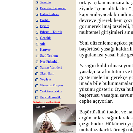
ortaya çıkan manzara ba
Yazarlar
ziyade “çene altı kriteri
Basından Seçmeler
kapı aralayacak bir adım
Haber İndeksi
devreye girerek hem çöz
Enstitü
görünerek imaj tazeledi,
Eğitim
muhtemel girişimleri sını
Bilişim - Teknik
Gençlik
Yeni düzenleme açıkca şun
Aile
başörtüsü yasağı kaldırıl
Kariyer
uygulaması yasal hale geti
Sivil Toplum
Nur Fidanlığı
Yasağın kaldırılması yö
Namaz Vakitleri
yasakçı tarafın tutum ve 
Okur Hattı
göstermelerini gerekçe gö
Neşriyat
imada bile bulunmamalar
Vizyon - Misyon
yüzünü gösterir. Oysa hük
Yeni Asya Vakfı
başörtüsü yasağını savun
Dergi Abonelik
cephe açıyorlar.
Günün Karikatürü
Başörtüsünü ibadet ve ha
argümanlara sığınılarak 
çizgi budur. Hükümeti yı
muhafazakarlık örneği ol