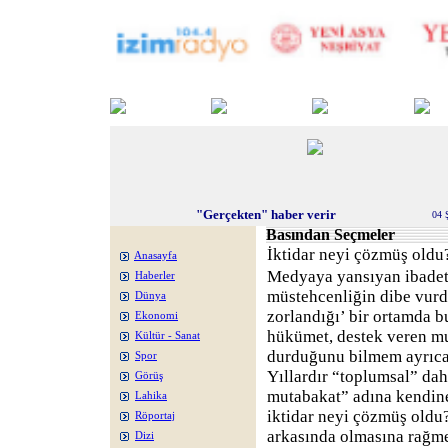
"Gerçekten" haber verir
04 
Basından Seçmeler
İktidar neyi çözmüş oldu
Anasayfa
Medyaya yansıyan ibadet
Haberler
müstehcenliğin dibe vurd
Dünya
zorlandığı’ bir ortamda b
Ekonomi
hükümet, destek veren mu
Kültür - Sanat
durduğunu bilmem ayrıca
Spor
Yıllardır “toplumsal” da
Görüş
mutabakat” adına kendine
Lahika
iktidar neyi çözmüş old
Röportaj
arkasında olmasına rağm
Dizi