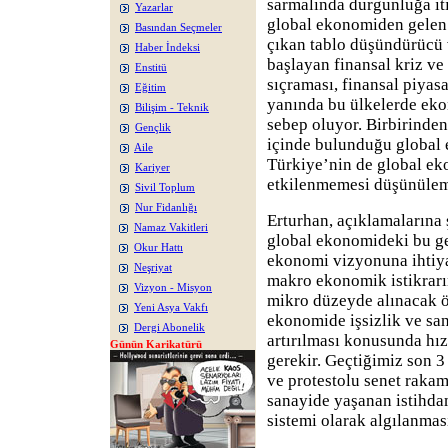
sarmalında durgunluğa it
Yazarlar
global ekonomiden gelen 
Basından Seçmeler
çıkan tablo düşündürücü 
Haber İndeksi
başlayan finansal kriz ve
Enstitü
sıçraması, finansal piyas
Eğitim
yanında bu ülkelerde ek
Bilişim - Teknik
sebep oluyor. Birbirinde
Gençlik
içinde bulunduğu global
Aile
Türkiye’nin de global e
Kariyer
etkilenmemesi düşünülem
Sivil Toplum
Nur Fidanlığı
Erturhan, açıklamalarına 
Namaz Vakitleri
global ekonomideki bu ge
Okur Hattı
ekonomi vizyonuna ihtiya
Neşriyat
makro ekonomik istikrarın
Vizyon - Misyon
mikro düzeyde alınacak ö
Yeni Asya Vakfı
ekonomide işsizlik ve sa
Dergi Abonelik
artırılması konusunda hızl
Günün Karikatürü
gerekir. Geçtiğimiz son 3
ve protestolu senet rakaml
sanayide yaşanan istihda
sistemi olarak algılanmas