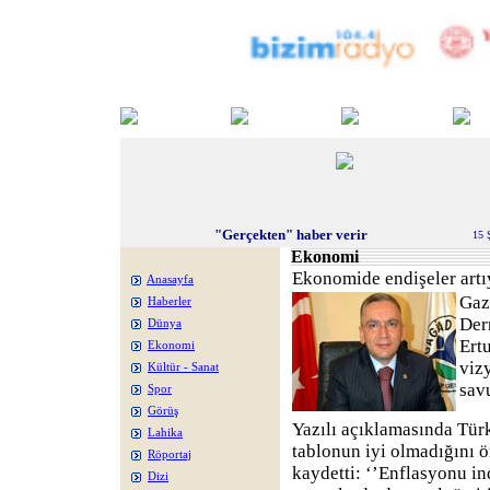
"Gerçekten" haber verir
15 
Ekonomi
Ekonomide endişeler artı
Anasayfa
Gaz
Haberler
Der
Dünya
Ert
Ekonomi
viz
Kültür - Sanat
sav
Spor
Görüş
Yazılı açıklamasında Tür
Lahika
tablonun iyi olmadığını ö
Röportaj
kaydetti: ‘’Enflasyonu in
Dizi