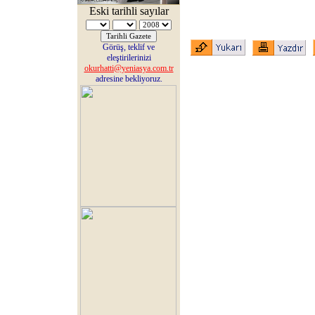
Eski tarihli sayılar
Görüş, teklif ve
eleştirilerinizi
okurhatti@yeniasya.com.tr
adresine bekliyoruz.