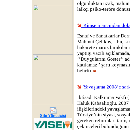
olgunluktan uzak, malum ç
laikçi psiko-teröre dönüş
Kimse inancından dola
Esnaf ve Sanatkarlar De
Mahmut Çelikus, ‘’hiç ki
hakarete maruz bırakılamay
yaptığı yazılı açıklamada,
‘’Duygularını Göster’’ adl
katılamaz’’ şartı koymas
belirtti.
Yavaşlama 2008’e sar
İktisadi Kalkınma Vakfı 
Haluk Kabaalioğlu, 2007
ilişkilerindeki yavaşlama
Türkiye’nin siyasi, sosy
Site Yöneticisi
gereken reformları tartı
çekinceleri bulunduğunu 