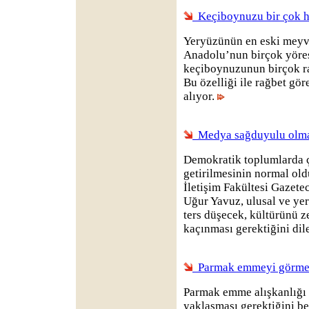
Keçiboynuzu bir çok ha
Yeryüzünün en eski meyve
Anadolu’nun birçok yöres
keçiboynuzunun birçok raha
Bu özelliği ile rağbet göre
alıyor.
Medya sağduyulu olma
Demokratik toplumlarda ç
getirilmesinin normal old
İletişim Fakültesi Gazete
Uğur Yavuz, ulusal ve yer
ters düşecek, kültürünü 
kaçınması gerektiğini dile
Parmak emmeyi görmez
Parmak emme alışkanlığı 
yaklaşması gerektiğini b