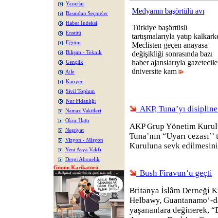
Yazarlar
Medyanın başörtülü avı
Basından Seçmeler
Haber İndeksi
Türkiye başörtüsü
Enstitü
tartışmalarıyla yatıp kalkark
Eğitim
Meclisten geçen anayasa
Bilişim - Teknik
değişikliği sonrasında bazı
haber ajanslarıyla gazetecile
Gençlik
üniversite kam
Aile
Kariyer
Sivil Toplum
Nur Fidanlığı
AKP, Tuna’yı disipline
Namaz Vakitleri
Okur Hattı
AKP Grup Yönetim Kurulu
Neşriyat
Tuna’nın “Uyarı cezası’’ 
Vizyon - Misyon
Kuruluna sevk edilmesini 
Yeni Asya Vakfı
Dergi Abonelik
Günün Karikatürü
Bush Firavun’u geçti
Britanya İslâm Derneği K
Helbawy, Guantanamo’-da
yaşananlara değinerek, “