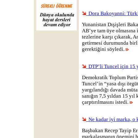
Dora Bakoyanni: Türki
Yunanistan Dışişleri Bak
AB’ye tam üye olmasına i
tezlerine karşı çıkarak, A
getirmesi durumunda birl
gerektiğini söyledi.
DTP’li Tuncel için 15 y
Demokratik Toplum Partis
Tuncel’in “yasa dışı örg
yargılandığı davada müta
sanığın 7,5 yıldan 15 yıl
çarptırılmasını istedi.
Ne kadar iyi marka, o 
Başbakan Recep Tayip Erd
markalaşmanın önemini be