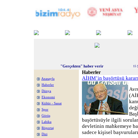
"Gerçekten" haber verir
15 
Haberler
AİHM’in başörtüsü kararı
Anasayfa
Haberler
Avr
Dünya
(Aİ
Ekonomi
kanu
Kültür - Sanat
değ
Spor
Baş
Görüş
başörtüsüyle ilgili sorula
Lahika
devletinin mahkemeye ba
Röportaj
sadece kişisel başvuruları
Dizi