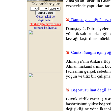
Ama şu an Bush’un Guan
Eski tarihli sayılar
cezaevinde yaptıkları tar
Görüş, teklif ve
Danıştay sanığı 2 ke
eleştirilerinizi
okurhatti@yeniasya.com.tr
adresine bekliyoruz.
Danıştay 2. Daire üyeler
yönelik saldırılarla ilgil
kez ağırlaştırılmış müebbe
Cuntz: Yangın için yoğ
Almanya’nın Ankara Büyük
Alman makamlarının, Lud
faciasının gerçek sebebin
yoğun ve titiz bir çalışm
Başörtüsü inat değil, i
Büyük Birlik Partisi (BBP
başörtüsünü yükseköğret
değişikliğine yönelik tepk