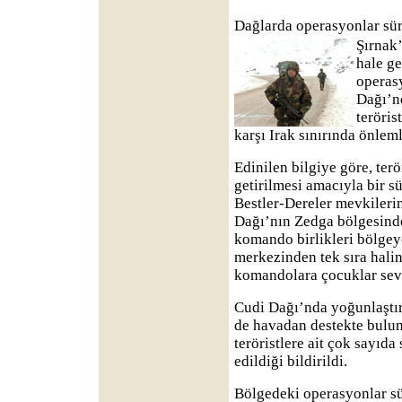
Dağlarda operasyonlar sü
Şırnak’
hale ge
operas
Dağı’nd
teröris
karşı Irak sınırında önlemle
Edinilen bilgiye göre, ter
getirilmesi amacıyla bir s
Bestler-Dereler mevkileri
Dağı’nın Zedga bölgesinde
komando birlikleri bölgeye
merkezinden tek sıra hali
komandolara çocuklar sevg
Cudi Dağı’nda yoğunlaştır
de havadan destekte bulu
teröristlere ait çok sayıda
edildiği bildirildi.
Bölgedeki operasyonlar sü