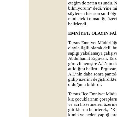
eteğim de zaten uzundu. 
bilmiyorum” dedi. Yine min
söylenen lise son sınıf öğ
mini etekli olmadığı, üze
belirlendi.
EMNİYET: OLAYIN FAİ
Tarsus Emniyet Müdürlü
olayla ilgili olarak delil b
sapığı yakalamaya çalışı
Abdulhamit Erguvan, Tarsu
görevli hemşire A.İ.’nin 
atıldığını belirtti. Erguv
A.İ.’nin daha sonra panto
gidip üzerini değiştirdikte
olduğunu bildirdi.
Tarsus İlçe Emniyet Müdü
kız çocuklarının çorapları
ve acı hissetmeleri üzerin
gittiklerini belirterek, ‘’
kimin ve neden yaptığı araş