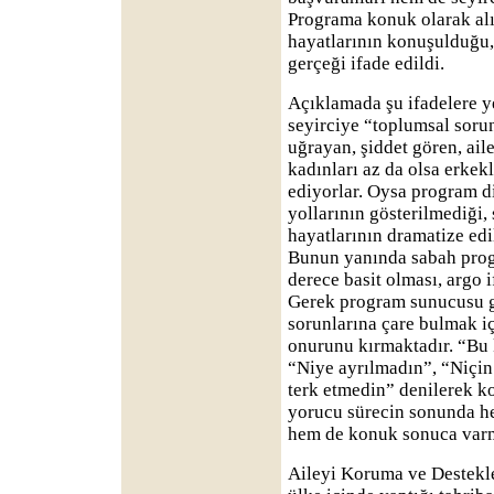
Programa konuk olarak alı
hayatlarının konuşulduğu,
gerçeği ifade edildi.
Açıklamada şu ifadelere ye
seyirciye “toplumsal soru
uğrayan, şiddet gören, ail
kadınları az da olsa erkekl
ediyorlar. Oysa program d
yollarının gösterilmediği, 
hayatlarının dramatize edil
Bunun yanında sabah progr
derece basit olması, argo i
Gerek program sunucusu ge
sorunlarına çare bulmak i
onurunu kırmaktadır. “Bu 
“Niye ayrılmadın”, “Niçin
terk etmedin” denilerek k
yorucu sürecin sonunda he
hem de konuk sonuca varm
Aileyi Koruma ve Destekl