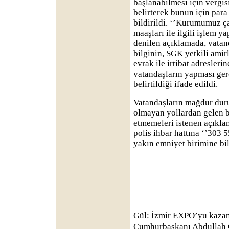
başlanabilmesi için vergisi
belirterek bunun için para 
bildirildi. ‘’Kurumumuz ç
maaşları ile ilgili işlem 
denilen açıklamada, vatan
bilginin, SGK yetkili amir
evrak ile irtibat adresleri
vatandaşların yapması ger
belirtildiği ifade edildi.
Vatandaşların mağdur dur
olmayan yollardan gelen bu
etmemeleri istenen açıklam
polis ihbar hattına ‘’303 
yakın emniyet birimine bil
Gül: İzmir EXPO’yu kaza
Cumhurbaşkanı Abdullah G