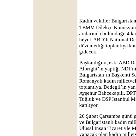
Kadın vekiller Bulgaristan
TBMM Dilekçe Komisyonu 
aralarında bulunduğu 4 ka
heyet, ABD’li National De
düzenlediği toplantıya ka
gidecek.
Başkanlığını, eski ABD Dı
Albright’in yaptığı NDI’nı
Bulgaristan’ın Başkenti S
Romanyalı kadın milletveki
toplantıya, Dedegil’in yan
Ayşenur Bahçekapılı, DPT 
Tuğluk ve DSP İstanbul Mi
katılıyor.
20 Şubat Çarşamba günü g
ve Bulgaristanlı kadın mill
Ulusal İnsan Ticaretiyle 
yapacak olan kadın millet