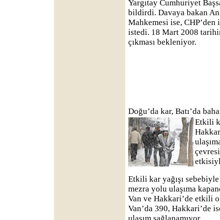
Yargıtay Cumhuriyet Başs
bildirdi. Davaya bakan A
Mahkemesi ise, CHP’den ih
istedi. 18 Mart 2008 tarih
çıkması bekleniyor.
Doğu’da kar, Batı’da baha
Etkili 
Hakkar
ulaşım
çevres
etkisiy
Etkili kar yağışı sebebiy
mezra yolu ulaşıma kapan
Van ve Hakkari’de etkili o
Van’da 390, Hakkari’de i
ulaşım sağlanamıyor.