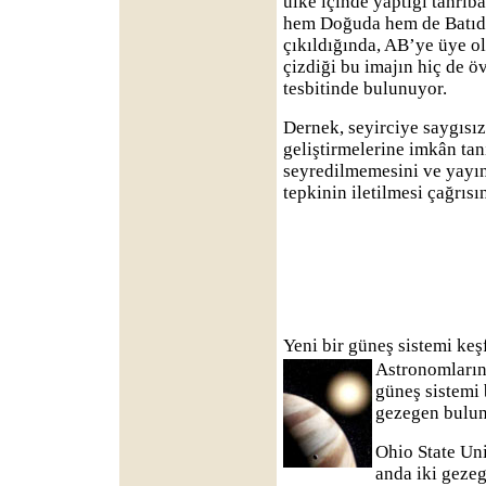
ülke içinde yaptığı tahrib
hem Doğuda hem de Batıda
çıkıldığında, AB’ye üye 
çizdiği bu imajın hiç de ö
tesbitinde bulunuyor.
Dernek, seyirciye saygısız
geliştirmelerine imkân ta
seyredilmemesini ve yayın
tepkinin iletilmesi çağrıs
Yeni bir güneş sistemi keş
Astronomların 
güneş sistemi 
gezegen bulund
Ohio State Uni
anda iki geze