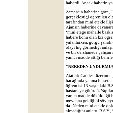
haberdi. Ancak haberin yal
Zaman’ın haberine göre, T
gerçekleştiği öğrenilen ol
tarafından mini etekle iliş
Ajansın haberine dayanarak
‘mini eteğe mahalle baskıs
habere konu olan kız öğren
yalanlarken, görgü şahidi
olayı hiç görmediği anlaşıl
ve bir dershanede çalışan 
yanıcı madde attığı belirle
“NEREDEN UYDURMUŞ
Atatürk Caddesi üzerinde 
bacağında yanma hisseden
öğrencisi 13 yaşındaki B.S.
hastaneye götürdü. Yapıla
yanıcı madde döküldüğü be
meydana geldiğini söyleyen
da ‘Neden mini etekle dola
almadığını anlattı. B.S.Y.