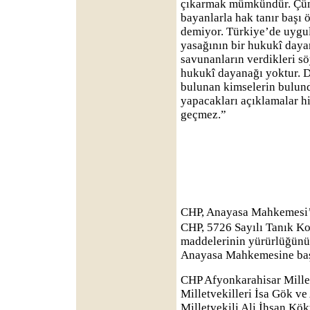
çıkarmak mümkündür. Çünk
bayanlarla hak tanır başı 
demiyor. Türkiye’de uygu
yasağının bir hukukî daya
savunanların verdikleri s
hukukî dayanağı yoktur. D
bulunan kimselerin bulun
yapacakları açıklamalar h
geçmez.”
CHP, Anayasa Mahkemesi
CHP, 5726 Sayılı Tanık 
maddelerinin yürürlüğünün
Anayasa Mahkemesine ba
CHP Afyonkarahisar Millet
Milletvekilleri İsa Gök ve
Milletvekili Ali İhsan Kö