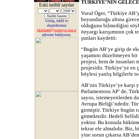
TÜRKİYE’NİN GELECE
Eski tarihli sayılar
Vural Öger, “Türkiye AB’
boyunduruğu altına girece
Görüş, teklif ve
olduğunu bilmediğini söyle
eleştirilerinizi
okurhatti@yeniasya.com.tr
önyargı karışımının çok te
adresine bekliyoruz.
şunları kaydetti:
“Bugün AB’ye girip de ek
yaşamını düzeltmeyen bir
projesi, hem de insanları
projesidir. Türkiye’ye en 
böylesi yanlış bilgilerle t
AB’nin Türkiye’ye karşı y
Parlamentosu AP’ de, Türk
sayısı, istemeyenlerden da
Avrupa Birliği’ndedir. Tü
girmiştir. Türkiye bugün r
gitmektedir. Hedefi belli
yoktur. Bu konuda hükümet
tekrar ele almalıdır. Biz, 
yine sorun çıkarsa AB’den