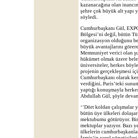
kazanacağına olan inancı
şehre çok büyük alt yapı y
söyledi.
Cumhurbaşkanı Gül, EXPO’
Bölgesi’ni değil, bütün Tü
organizasyon olduğunu bel
büyük avantajlarını görere
Memnuniyet verici olan şu
hükümet olmak üzere beledi
üniversiteler, herkes böyl
projenin gerçekleşmesi içi
Cumhurbaşkanı olarak ken
verdiğini, Paris’teki sunu
yaptığı konuşmayla herkesi
Abdullah Gül, şöyle devam
‘’Dört koldan çalışmalar y
bütün üye ülkeleri dolaşa
mektubumu götürüyor. Bir
mektuplar yazıyor. Bazı ye
ülkelerin cumhurbaşkanlar
İzmir’in yerel yöneticile