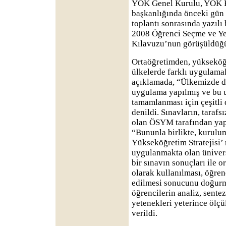
YÖK Genel Kurulu, YÖK B
başkanlığında önceki gün t
toplantı sonrasında yazılı
2008 Öğrenci Seçme ve Ye
Kılavuzu’nun görüşüldüğü 
Ortaöğretimden, yükseköğre
ülkelerde farklı uygulama
açıklamada, “Ülkemizde d
uygulama yapılmış ve bu 
tamamlanması için çeşitli 
denildi. Sınavların, tarafsı
olan ÖSYM tarafından yap
“Bununla birlikte, kurulu
Yükseköğretim Stratejisi’ 
uygulanmakta olan ünivers
bir sınavın sonuçları ile 
olarak kullanılması, öğrenc
edilmesi sonucunu doğurm
öğrencilerin analiz, sent
yetenekleri yeterince ölç
verildi.