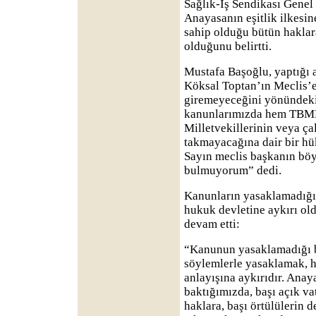
Sağlık-İş Sendikası Genel
Anayasanın eşitlik ilkesin
sahip olduğu bütün haklara
olduğunu belirtti.
Mustafa Başoğlu, yaptığ
Köksal Toptan’ın Meclis’e
giremeyeceğini yönündeki
kanunlarımızda hem TBM
Milletvekillerinin veya ça
takmayacağına dair bir h
Sayın meclis başkanın böy
bulmuyorum” dedi.
Kanunların yasaklamadığı
hukuk devletine aykırı ol
devam etti:
“Kanunun yasaklamadığı b
söylemlerle yasaklamak, h
anlayışına aykırıdır. Anaya
baktığımızda, başı açık v
haklara, başı örtülülerin