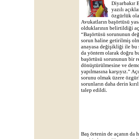
Diyarbakır 
yazılı açıkl
özgürlük ola
Avukatların başörtüsü yas
olduklarının belirtildiği a
“Başörtüsü sorununun deği
sorun haline getirilmiş ol
anayasa değişikliği ile b
da yöntem olarak doğru b
başörtüsü sorununun bir r
dönüştürülmesine ve demok
yapılmasına karşıyız.” Aç
sorunu olmak üzere özgürlü
sorunların daha derin kır
talep edildi.
Baş örtenin de açanın da h