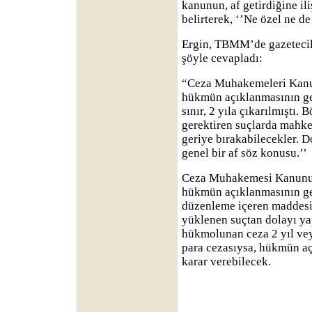
kanunun, af getirdiğine il
belirterek, ‘’Ne özel ne de
Ergin, TBMM’de gazetecile
şöyle cevapladı:
“Ceza Muhakemeleri Kanun
hükmün açıklanmasının ger
sınır, 2 yıla çıkarılmıştı.
gerektiren suçlarda mahk
geriye bırakabilecekler. D
genel bir af söz konusu.’’
Ceza Muhakemesi Kanunu
hükmün açıklanmasının geri
düzenleme içeren maddesi
yüklenen suçtan dolayı y
hükmolunan ceza 2 yıl vey
para cezasıysa, hükmün aç
karar verebilecek.