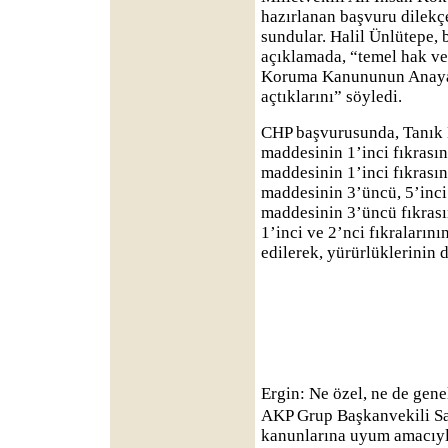
hazırlanan başvuru dilek
sundular. Halil Ünlütepe,
açıklamada, “temel hak ve 
Koruma Kanununun Anayasa
açtıklarını” söyledi.
CHP başvurusunda, Tanık
maddesinin 1’inci fıkrasın
maddesinin 1’inci fıkrasın
maddesinin 3’üncü, 5’inci 
maddesinin 3’üncü fıkras
1’inci ve 2’nci fıkraların
edilerek, yürürlüklerinin d
Ergin: Ne özel, ne de gene
AKP Grup Başkanvekili Sa
kanunlarına uyum amacıyl