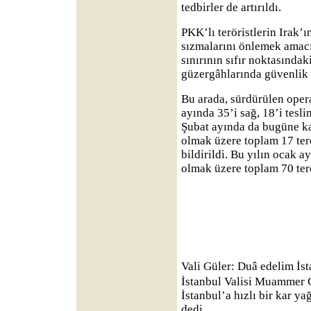
tedbirler de artırıldı.
PKK’lı teröristlerin Irak
sızmalarını önlemek amac
sınırının sıfır noktasında
güzergâhlarında güvenlik 
Bu arada, sürdürülen oper
ayında 35’i sağ, 18’i tesl
Şubat ayında da bugüne kad
olmak üzere toplam 17 terör
bildirildi. Bu yılın ocak 
olmak üzere toplam 70 terör
Vali Güler: Duâ edelim İst
İstanbul Valisi Muammer G
İstanbul’a hızlı bir kar y
dedi.