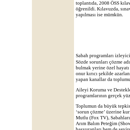
toplantıda, 2008 ÖSS kıla
öğrenildi. Kılavuzda, sınav
yapılması ise mümkün.
Sabah programları izleyic
Sözde sorunları çözme ad
bulmak yerine özel hayatı
onur kırıcı şekilde azarlan
yapan kanallar da toplumu
Aileyi Koruma ve Destekl
programlarının gerçek yüz
Toplumun da büyük tepkis
‘sorun çözme’ üzerine ku
Mutlu (Fox TV), Sabahları
Arım Balım Peteğim (Show
başvuranları hem de seyirc