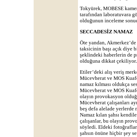
Tokyürek, MOBESE kameral
tarafından laboratuvara g
olduğunun inceleme sonucu
SECCADESİZ NAMAZ
Öte yandan, Akmerkez’de k
taksicinin başı açık diye b
şeklindeki haberlerin de 
olduğuna dikkat çekiliyor.
Etiler’deki alış veriş me
Mücevherat ve MOS Kuaför
namaz kılması oldukça ses
Mücevherat ve MOS Kuaför 
olayın provokasyon olduğ
Mücevherat çalışanları ay
beş defa alelade yerlerde n
Namaz kılan şahsı kendile
çalışanlar, bu olayın prov
söyledi. Eldeki fotoğrafla
şahsın önüne hiçbir şey s