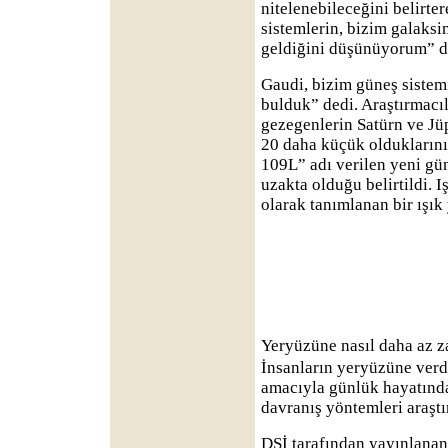
nitelenebileceğini belirt
sistemlerin, bizim galaks
geldiğini düşünüyorum” d
Gaudi, bizim güneş sistem
bulduk” dedi. Araştırmacıl
gezegenlerin Satürn ve Jü
20 daha küçük oldukların
109L” adı verilen yeni gün
uzakta olduğu belirtildi. I
olarak tanımlanan bir ışık 
Yeryüzüne nasıl daha az za
İnsanların yeryüzüne verd
amacıyla günlük hayatında
davranış yöntemleri araştır
DSİ tarafından yayınlanan