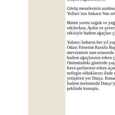
Görüş mesafesinin azalma
Yolları’nın Ankara-Van sefe
Bütün yurtta soğuk ve yağ
etkilerken, Aydın ve çevr
etkisiyle badem ağaçları çi
Yalancı baharın her yıl ya
Odası Yönetim Kurulu Baş
mevsiminin tam ortasında 
badem ağaçlarının erken çi
Önümüzdeki günlerde yaşa
hava şartlarının erken aça
tedirgin olduklarını ifade
yetiştiren yer Datça. Ilım
badem üretiminde Datça’yı
şeklinde konuştu.