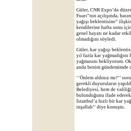
Güler, CNR Expo’da düze
Fuarı”nın açılışında, bası
yağışı beklentisine” ilişki
kendilerine hafta sonu için
genel hayatı ne kadar etki
olmadığını söyledi.
Güler, kar yağışı beklenti
yıl fazla kar yağmadığını 
yağmasını bekliyorum. Oku
anda benim gündemimde d
‘’Önlem aldınız mı?’’ soru
gerekli duyuruların yapıl
Belediyesi, hem de valiliğ
bulunduğunu ifade ederek,
İstanbul’a hızlı bir kar y
inşallah’’ diye konuştu.