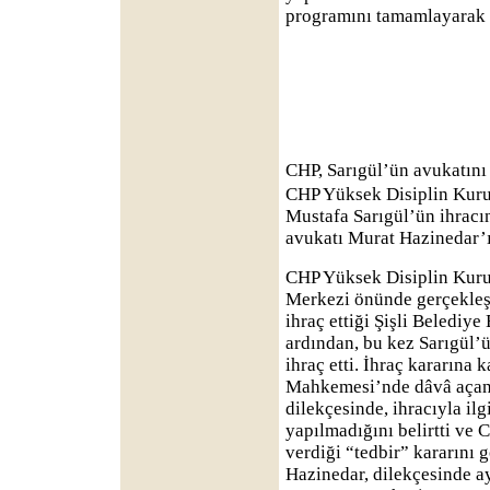
programını tamamlayarak 
CHP, Sarıgül’ün avukatını 
CHP Yüksek Disiplin Kurul
Mustafa Sarıgül’ün ihracı
avukatı Murat Hazinedar’ı 
CHP Yüksek Disiplin Kuru
Merkezi önünde gerçekleşt
ihraç ettiği Şişli Belediy
ardından, bu kez Sarıgül’
ihraç etti. İhraç kararına
Mahkemesi’nde dâvâ açan
dilekçesinde, ihracıyla ilg
yapılmadığını belirtti v
verdiği “tedbir” kararını 
Hazinedar, dilekçesinde ay