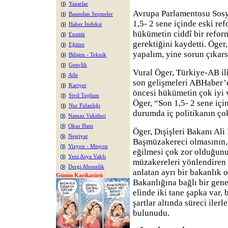
Yazarlar
Avrupa Parlamentosu Sosy
Basından Seçmeler
1,5- 2 sene içinde eski ref
Haber İndeksi
hükümetin ciddî bir reform
Enstitü
gerektiğini kaydetti. Öger,
Eğitim
yapalım, yine sorun çıkar
Bilişim - Teknik
Gençlik
Vural Öger, Türkiye-AB ili
Aile
son gelişmeleri ABHaber’
Kariyer
öncesi hükümetin çok iyi v
Sivil Toplum
Öger, “Son 1,5- 2 sene için
Nur Fidanlığı
durumda iç politikanın çok
Namaz Vakitleri
Okur Hattı
Öger, Dışişleri Bakanı Al
Neşriyat
Başmüzakereci olmasının,
Vizyon - Misyon
eğilmesi çok zor olduğunu
Yeni Asya Vakfı
müzakereleri yönlendiren
Dergi Abonelik
anlatan ayrı bir bakanlık o
Günün Karikatürü
Bakanlığına bağlı bir gen
elinde iki tane şapka var, 
şartlar altında süreci ile
bulunudu.