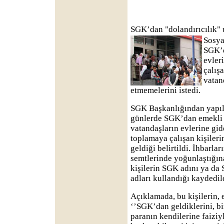
SGK’dan "dolandırıcılık" 
Sosya
SGK’d
evler
çalış
vatand
etmemelerini istedi.
SGK Başkanlığından yapıl
günlerde SGK’dan emekli v
vatandaşların evlerine gid
toplamaya çalışan kişiler
geldiği belirtildi. İhbarla
semtlerinde yoğunlaştığın
kişilerin SGK adını ya da
adları kullandığı kaydedil
Açıklamada, bu kişilerin, e
‘’SGK’dan geldiklerini, bi
paranın kendilerine faiziy