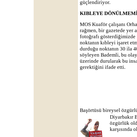
güçlendiriyor.
KIBLEYE DÖNÜLMEMİ
MOS Kuaför çalışanı Orha
rağmen, bir gazetede yer a
fotoğrafı gösterdiğimizd
noktanın kıbleyi işaret et
durduğu noktanın 30 ila 4
söyleyen Bademli, bu olay
üzerinde durularak bu ins
gerektiğini ifade etti.
Başörtüsü bireysel özgürl
Diyarbakır B
özgürlük ol
karşısında o