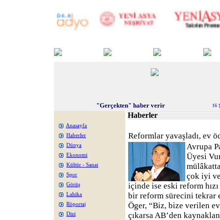
"Gerçekten" haber verir
16 
Haberler
Anasayfa
Reformlar yavaşladı, ev ö
Haberler
Avrupa P
Dünya
Üyesi Vu
Ekonomi
mülâkatt
Kültür - Sanat
çok iyi ve
Spor
içinde ise eski reform hız
Görüş
bir reform sürecini tekrar
Lahika
Öger, “Biz, bize verilen e
Röportaj
çıkarsa AB’den kaynaklan
Dizi