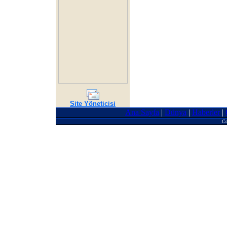
Site Yöneticisi
Ana Sayfa
|
Dünya
|
Haberler
|
Co