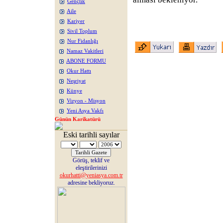
Gençlik
Aile
Kariyer
Sivil Toplum
Nur Fidanlığı
Namaz Vakitleri
ABONE FORMU
Okur Hattı
Neşriyat
Künye
Vizyon - Misyon
Yeni Asya Vakfı
Günün Karikatürü
Eski tarihli sayılar
Görüş, teklif ve
eleştirilerinizi
okurhatti@yeniasya.com.tr
adresine bekliyoruz.