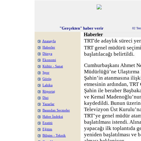
"Gerçekten" haber verir
02 Te
Haberler
TRT'de adaylık süreci ye
Anasayfa
TRT genel müdürü seçimi 
Haberler
başlatılacağı belirtildi.
Dünya
Ekonomi
Cumhurbaşkanı Ahmet Ne
Kültür - Sanat
Müdürlüğü’ne Ulaştırma 
Spor
Şahin’in atanmasına ilişk
Görüş
etmesinin ardından, TRT 
Lahika
Şahin ile beraber Başbak
Röportaj
ve Kemal Madenoğlu’nun 
Dizi
kaydedildi. Bunun üzerin
Yazarlar
Televizyon Üst Kurulu’na
Basından Seçmeler
TRT’ye genel müdür atama
Haber İndeksi
başlatılması istendi. Alın
Enstitü
yapacağı ilk toplantıda g
Eğitim
yeniden başlatılması ve b
Bilişim - Teknik
alması bekleniyor.