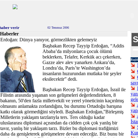
haber verir
02 Temmuz 2006
Haberler
Erdoğan: Dünya yanıyor, görmezlikten gelemeyiz
Başbakan Recep Tayyip Erdoğan, “Addis
Ababa’da milyonlarca çocuk ölümü
beklerken, Telafer, Kerkük acı çekerken,
Başlı
Gazze alev alev yanarken Ankara’da,
Londra’da, Paris’te Washington’da
insanların huzurundan mutlaka bir şeyler
eksilecektir” dedi.
sav
Başbakan Recep Tayyip Erdoğan, İsrail ile
yan
Filistin arasında yaşanan son gelişmeleri değerlendirirken, 8
gel
bakanın, 50'den fazla milletvekili ve yerel yöneticinin kaçırılmış
olmasını anlamakta zorlandığını, bu durumu Ortadoğu barışına
yap
katkı olarak görmediğini söyledi. Başbakan Erdoğan,''Birleşmiş
Milletlerin yaklaşım tarzlarıyla ters. Ters olduğu kadar
İst
uluslararası diplomasi açısından da cidden çok çok yanlış bir
tavır, yanlış bir yaklaşım tarzı. Bizler bu diplomasi trafiğimizi
Kur
daha da genişleterek görüşmelere devam edeceğiz. Biz bunu bir