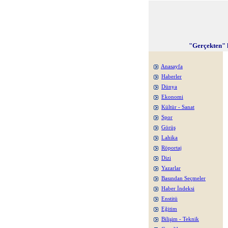
"Gerçekten" 
Anasayfa
Haberler
Dünya
Ekonomi
Kültür - Sanat
Spor
Görüş
Lahika
Röportaj
Dizi
Yazarlar
Basından Seçmeler
Haber İndeksi
Enstitü
Eğitim
Bilişim - Teknik