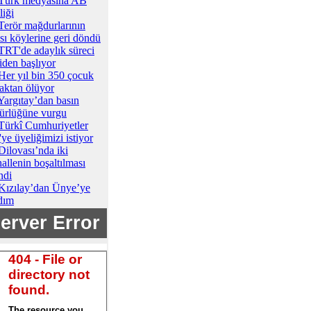
Türk medyasına AB
liği
Terör mağdurlarının
ısı köylerine geri döndü
TRT'de adaylık süreci
iden başlıyor
Her yıl bin 350 çocuk
aktan ölüyor
Yargıtay’dan basın
ürlüğüne vurgu
Türkî Cumhuriyetler
ye üyeliğimizi istiyor
Dilovası’nda iki
allenin boşaltılması
ndi
Kızılay’dan Ünye’ye
dım