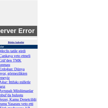
Bütün haberler
klar
Meclis tatile girdi
Çankaya veto etmeli
Gül’den TMK
unması
Erdoğan: Dünya
ıyor, görmezlikten
emeyiz
Ağar: İttifakı milletle
arız
Avrupalı Müslümanlar
anbul’da buluştu
Sezer, Kamu Denetçiliği
umu Yasasını veto etti