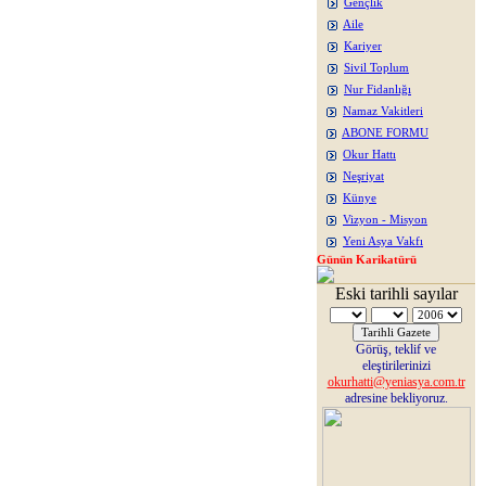
Gençlik
Aile
Kariyer
Sivil Toplum
Nur Fidanlığı
Namaz Vakitleri
ABONE FORMU
Okur Hattı
Neşriyat
Künye
Vizyon - Misyon
Yeni Asya Vakfı
Günün Karikatürü
Eski tarihli sayılar
Görüş, teklif ve
eleştirilerinizi
okurhatti@yeniasya.com.tr
adresine bekliyoruz.