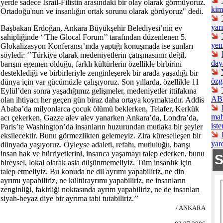
yerde sadece İsrail-Filistin arasındaki bir olay olarak görmüyoruz.
kim
Ortadoğu'nun ve insanlığın ortak sorunu olarak görüyoruz" dedi.
yar
Başbakan Erdoğan, Ankara Büyükşehir Belediyesi’nin ev
sahipliğinde ‘’The Glocal Forum’’ tarafından düzenlenen 5.
yen
Glokalizasyon Konferansı’ında yaptığı konuşmada ise şunları
söyledi: ‘’Türkiye olarak medeniyetlerin çatışmasının değil,
day
barışın egemen olduğu, farklı kültürlerin özellikle birbirini
desteklediği ve birbirleriyle zenginleşerek bir arada yaşadığı bir
özg
dünya için var gücümüzle çalışıyoruz. Son yıllarda, özellikle 11
Eylül’den sonra yaşadığımız gelişmeler, medeniyetler ittifakına
AB'
olan ihtiyacı her geçen gün biraz daha ortaya koymaktadır. Addis
Ababa’da milyonlarca çocuk ölümü beklerken, Telafer, Kerkük
mah
acı çekerken, Gazze alev alev yanarken Ankara’da, Londra’da,
iste
Paris’te Washington’da insanların huzurundan mutlaka bir şeyler
eksilecektir. Bunu görmezlikten gelemeyiz. Zira küreselleşen bir
yar
dünyada yaşıyoruz. Öyleyse adaleti, refahı, mutluluğu, barışı
insan hak ve hürriyetlerini, insanca yaşamayı talep ederken, bunu
bireysel, lokal olarak asla düşünmemeliyiz. Tüm insanlık için
talep etmeliyiz. Bu konuda ne dil ayrımı yapabiliriz, ne din
ayrımı yapabiliriz, ne kültürayrımı yapabiliriz, ne insanların
zenginliği, fakirliği noktasında ayrım yapabiliriz, ne de insanları
siyah-beyaz diye bir ayrıma tabi tutabiliriz.’’
/ ANKARA