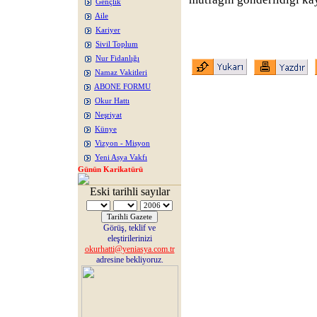
Gençlik
Aile
Kariyer
Sivil Toplum
Nur Fidanlığı
Namaz Vakitleri
ABONE FORMU
Okur Hattı
Neşriyat
Künye
Vizyon - Misyon
Yeni Asya Vakfı
Günün Karikatürü
Eski tarihli sayılar
Görüş, teklif ve
eleştirilerinizi
okurhatti@yeniasya.com.tr
adresine bekliyoruz.