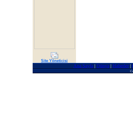
Site Yöneticisi
Ana Sayfa
|
Dünya
|
Haberler
|
Co