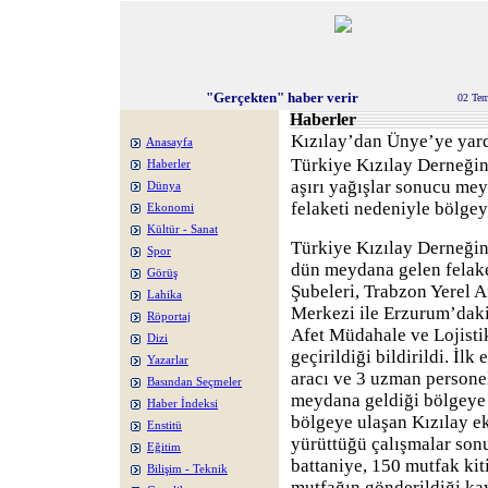
"Gerçekten" haber verir
02 Te
Haberler
Kızılay’dan Ünye’ye yar
Anasayfa
Türkiye Kızılay Derneği
Haberler
aşırı yağışlar sonucu me
Dünya
felaketi nedeniyle bölge
Ekonomi
Kültür - Sanat
Türkiye Kızılay Derneğin
Spor
dün meydana gelen felake
Görüş
Şubeleri, Trabzon Yerel A
Lahika
Merkezi ile Erzurum’da
Röportaj
Afet Müdahale ve Lojist
Dizi
geçirildiği bildirildi. İl
Yazarlar
aracı ve 3 uzman personel
Basından Seçmeler
meydana geldiği bölgeye h
Haber İndeksi
bölgeye ulaşan Kızılay ek
Enstitü
yürüttüğü çalışmalar son
Eğitim
battaniye, 150 mutfak kit
Bilişim - Teknik
mutfağın gönderildiği ka