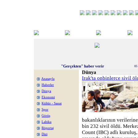
"Gerçekten" haber verir
05
Dünya
Irak'ta onbinlerce sivil ö
Anasayfa
Haberler
Dünya
Ekonomi
Kültür - Sanat
Spor
Görüş
bakanlıklarının verilerin
Lahika
bin 232 sivil öldü. Merke
Röportaj
Count (IBC) adlı kuruluş, 
Dizi