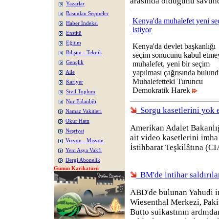
arasında olduğunu savun
Yazarlar
Basından Seçmeler
Kenya'da muhalefet yeni se
Haber İndeksi
istiyor
Enstitü
Eğitim
Kenya'da devlet başkanlığı
Bilişim - Teknik
seçim sonucunu kabul etme
Gençlik
muhalefet, yeni bir seçim
yapılması çağrısında bulund
Aile
Muhalefetteki Turuncu
Kariyer
Demokratik Harek
Sivil Toplum
Nur Fidanlığı
Sorgu kasetlerini yok 
Namaz Vakitleri
Okur Hattı
Amerikan Adalet Bakanlığı
Neşriyat
ait video kasetlerini imha
Vizyon - Misyon
İstihbarat Teşkilâtına (C
Yeni Asya Vakfı
Dergi Abonelik
Günün Karikatürü
BM'de intihar saldırıları
ABD'de bulunan Yahudi i
Wiesenthal Merkezi, Paki
Butto suikastının ardından