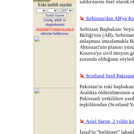
saldırılarını özel olarak e
Eski tarihli sayılar
Sırbistan'dan AB'ye Ko
Görüş, teklif ve
eleştirilerinizi
Sırbistan Başbakanı Voyi
okurhatti@yeniasya.com.tr
adresine bekliyoruz.
Birliği'nin (AB), Sırbista
anlaşması imzalamakla B
Ahtisaari'nin planını yür
Kosova'ya sivil misyon 
zorunda olduğunu söyled
Scotland Yard Pakistan
Pakistan'ın eski başbaka
Aralıkta öldürülmesinin a
Pakistanlı yetkililere yar
teşkilâtından (Scotland Ya
Ariel Şaron, 2 yıldır 
İsrail'in "buldozer" lakap