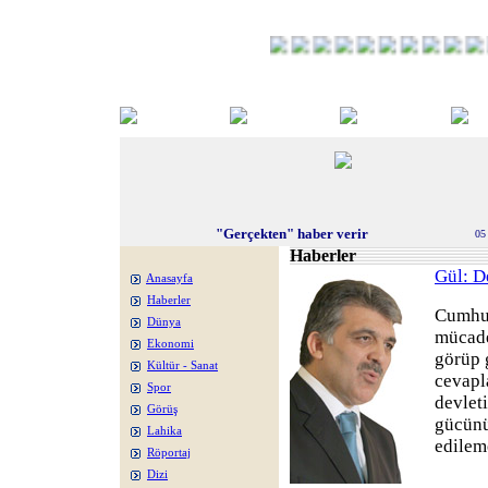
"Gerçekten" haber verir
05
Haberler
Gül: D
Anasayfa
Haberler
Cumhur
Dünya
mücade
Ekonomi
görüp g
Kültür - Sanat
cevapl
Spor
devlet
Görüş
gücünü
Lahika
edilem
Röportaj
Dizi