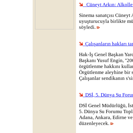
Cüneyt Arkın: Alkolle
Sinema sanatçısı Cüneyt A
uyuşturucuyla birlikte mü
söyledi.
Çalışanların hakları t
Hak-İş Genel Başkan Yard
Başkanı Yusuf Engin, ''20
örgütlenme hakkını kull
Örgütlenme aleyhine bir s
Çalışanlar sendikanın s's
DSİ, 5. Dünya Su Foru
DSİ Genel Müdürlüğü, İs
5. Dünya Su Forumu Toplan
Adana, Ankara, Edirne ve 
düzenleyecek.