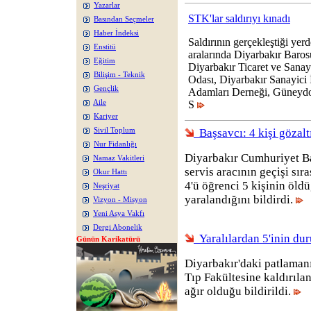
Yazarlar
STK'lar saldırıyı kınadı
Basından Seçmeler
Haber İndeksi
Saldırının gerçekleştiği yerd
Enstitü
aralarında Diyarbakır Baros
Eğitim
Diyarbakır Ticaret ve Sanay
Bilişim - Teknik
Odası, Diyarbakır Sanayici 
Gençlik
Adamları Derneği, Güneyd
Aile
S
Kariyer
Sivil Toplum
Başsavcı: 4 kişi gözalt
Nur Fidanlığı
Diyarbakır Cumhuriyet Ba
Namaz Vakitleri
servis aracının geçişi sı
Okur Hattı
4'ü öğrenci 5 kişinin öld
Neşriyat
yaralandığını bildirdi.
Vizyon - Misyon
Yeni Asya Vakfı
Dergi Abonelik
Yaralılardan 5'inin du
Günün Karikatürü
Diyarbakır'daki patlamanı
Tıp Fakültesine kaldırıla
ağır olduğu bildirildi.