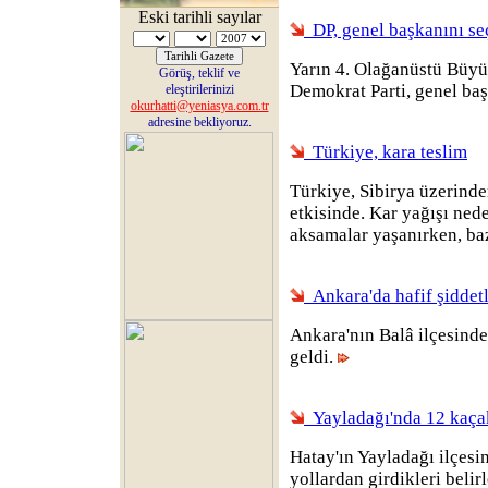
Eski tarihli sayılar
DP, genel başkanını se
Yarın 4. Olağanüstü Büyü
Görüş, teklif ve
Demokrat Parti, genel ba
eleştirilerinizi
okurhatti@yeniasya.com.tr
adresine bekliyoruz.
Türkiye, kara teslim
Türkiye, Sibirya üzerinde
etkisinde. Kar yağışı ned
aksamalar yaşanırken, bazı
Ankara'da hafif şiddet
Ankara'nın Balâ ilçesind
geldi.
Yayladağı'nda 12 kaça
Hatay'ın Yayladağı ilçesi
yollardan girdikleri beli