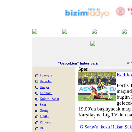
"Gerçekten" haber verir
03 
Spor
Kadıkö
Anasayfa
Haberler
Fortis 
Dünya
maçınd
Ekonomi
bugün 
Kültür - Sanat
gelecek
Spor
19.00'da başlayacak maçı
Görüş
Karşılaşma Lig TV'den n
Lahika
Röportaj
G.Saray'ın kozu Hakan Şük
Dizi