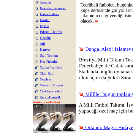
Yazarlar
Tecrübeli futbolcu, bugünk
Basından Seçmeler
kupa derbisinde gol yolları
Haber İndeksi
takımının en güvendiği isim
Enstitü
olacak.
Eğitim
Bilişim - Teknik
Gençlik
Aile
Dunga, Alex'i izlemeye
Kariyer
Sivil Toplum
Brezilya Milli Takımı Te
Nur Fidanlığı
Fenerbahçe ile Galatasar
Namaz Vakitleri
Stadı'nda bugün oynanaca
Okur Hattı
ilk maçını da Şükrü Sarac
Neşriyat
Vizyon - Misyon
Yeni Asya Vakfı
Millîler bugün toplanı
Dergi Abonelik
Günün Karikatürü
A Milli Futbol Takımı, İs
yapacağı özel maç için b
Orlando Magic Hidayet