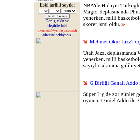
Eski tarihli sayılar
NBA'de Hidayet Türkoğlu
Magic, deplasmanda Phila
yenerken, milli basketbol
Görüş, teklif ve
skorer ismi oldu.
eleştirilerinizi
okurhatti@yeniasya.com.tr
adresine bekliyoruz.
Mehmet Okur Jazz'ı u
Utah Jazz, deplasmanda 
yenerken, milli basketbo
sayıyla takımına galibiyet
G.Birliği Ganalı Addo i
Süper Lig'de zor günler g
oyuncu Daniel Addo ile 3,