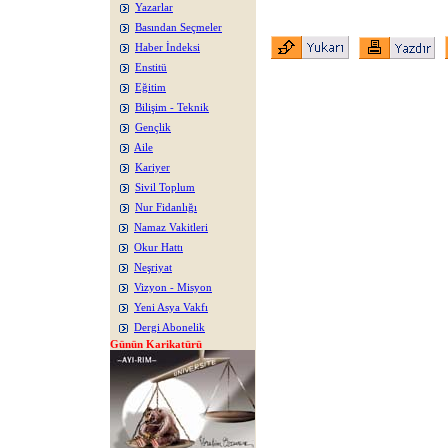
Yazarlar
Basından Seçmeler
Haber İndeksi
Enstitü
Eğitim
Bilişim - Teknik
Gençlik
Aile
Kariyer
Sivil Toplum
Nur Fidanlığı
Namaz Vakitleri
Okur Hattı
Neşriyat
Vizyon - Misyon
Yeni Asya Vakfı
Dergi Abonelik
Günün Karikatürü