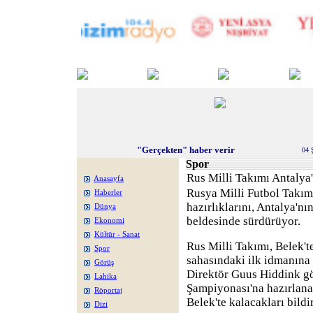
"Gerçekten" haber verir
04 
Spor
Rus Milli Takımı Antalya'
Anasayfa
Rusya Milli Futbol Takım
Haberler
hazırlıklarını, Antalya'nı
Dünya
beldesinde sürdürüyor.
Ekonomi
Kültür - Sanat
Rus Milli Takımı, Belek't
Spor
sahasındaki ilk idmanına 
Görüş
Direktör Guus Hiddink g
Lahika
Şampiyonası'na hazırlana
Röportaj
Belek'te kalacakları bildir
Dizi