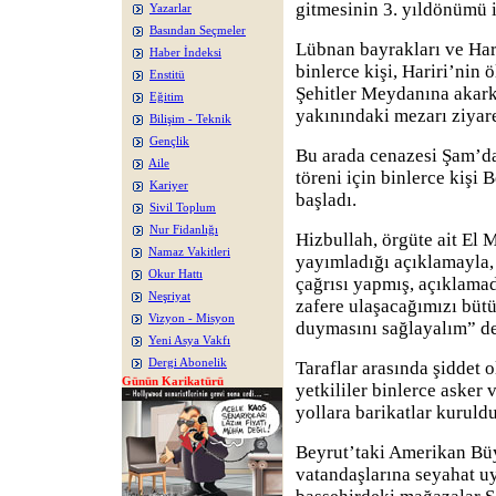
gitmesinin 3. yıldönümü i
Yazarlar
Basından Seçmeler
Lübnan bayrakları ve Hari
Haber İndeksi
binlerce kişi, Hariri’nin
Enstitü
Şehitler Meydanına akark
Eğitim
yakınındaki mezarı ziyare
Bilişim - Teknik
Gençlik
Bu arada cenazesi Şam’da
Aile
töreni için binlerce kişi
Kariyer
başladı.
Sivil Toplum
Nur Fidanlığı
Hizbullah, örgüte ait El
Namaz Vakitleri
yayımladığı açıklamayla,
Okur Hattı
çağrısı yapmış, açıklamad
Neşriyat
zafere ulaşacağımızı bütü
Vizyon - Misyon
duymasını sağlayalım” de
Yeni Asya Vakfı
Dergi Abonelik
Taraflar arasında şiddet o
Günün Karikatürü
yetkililer binlerce asker 
yollara barikatlar kuruldu
Beyrut’taki Amerikan Büy
vatandaşlarına seyahat u