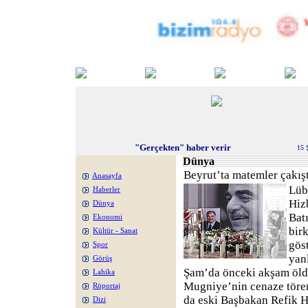
"Gerçekten" haber verir
15 
Dünya
Beyrut’ta matemler çakışt
Anasayfa
Lüb
Haberler
Hizb
Dünya
Batı
Ekonomi
bir
Kültür - Sanat
gös
Spor
yanl
Görüş
Şam’da önceki akşam öld
Lahika
Mugniye’nin cenaze töreni
Röportaj
da eski Başbakan Refik H
Dizi