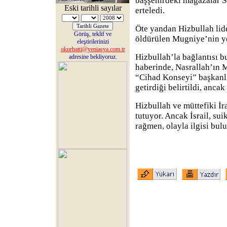
başşehirdeki mağazalar S
Eski tarihli sayılar
erteledi.
Öte yandan Hizbullah lid
Görüş, teklif ve
öldürülen Mugniye’nin yer
eleştirilerinizi
okurhatti@yeniasya.com.tr
Hizbullah’la bağlantısı b
adresine bekliyoruz.
haberinde, Nasrallah’ın 
“Cihad Konseyi” başkanlı
getirdiği belirtildi, anca
Hizbullah ve müttefiki İra
tutuyor. Ancak İsrail, sui
rağmen, olayla ilgisi bulu