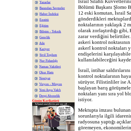
İsrail Silahlı Kuvvetlerin
Yazarlar
Bölümü Başkanı Şlomo B
Basından Seçmeler
12 eski komutan, İsrail
Haber İndeksi
gönderdikleri mektuplarda
Enstitü
noktalarının yaklaşık 2 mi
Eğitim
olarak zorlaştırdığı gibi
Bilişim - Teknik
zarar verdiğini belirttile
Gençlik
askeri kontrol noktasını
Aile
askerî kontrol noktaları y
Kariyer
endişelerini karşılayabile
Sivil Toplum
kullanılabileceğini kaydet
Nur Fidanlığı
Namaz Vakitleri
İsrail, intihar saldırılar
Okur Hattı
kontrol noktalarının hay
Neşriyat
sürüyor. Filistinliler is
Vizyon - Misyon
başlayan barış görüşmeler
Yeni Asya Vakfı
noktaları yanı sıra yol bl
Dergi Abonelik
istiyor.
Günün Karikatürü
Mektupta imzası bulunan 
sorunlarıyla ilgili idareni
radyosuna yaptığı açıkla
göremeyen, ekonomilerini