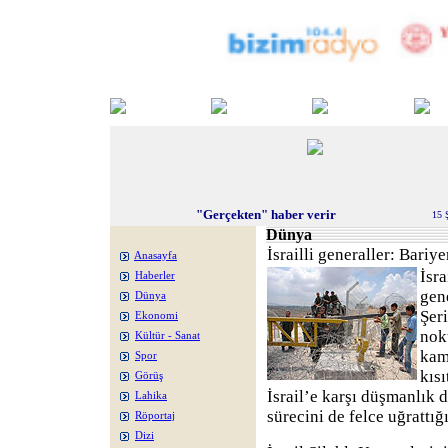
"Gerçekten" haber verir
15 
Dünya
İsrailli generaller: Bariye
Anasayfa
İsr
Haberler
gene
Dünya
Şer
Ekonomi
nokt
Kültür - Sanat
kam
Spor
kısı
Görüş
İsrail’e karşı düşmanlık 
Lahika
sürecini de felce uğrattığın
Röportaj
Dizi