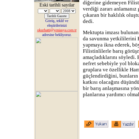
diğerine gidemeyen Filist
Eski tarihli sayılar
verdiği zararı anlamanız 
çıkaran bir haklılık oluş
dedi.
Görüş, teklif ve
eleştirilerinizi
okurhatti@yeniasya.com.tr
Mektupta imzası bulunan
adresine bekliyoruz.
da savunma yetkililerini Fi
yapmaya ikna ederek, bö
Filistinlilerle barış görü
amaçladıklarını söyledi
nefret sebebiyle yol blokaj
gruplara ve özellikle Ham
güçlendirdiğini, bunların
katkısı olacağını düşündü
bir barış anlaşmasına yön
planlarına yardımcı olmak