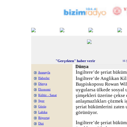
"Gerçekten" haber verir
16 
Dünya
İngiltere’de şeriat hükü
Anasayfa
İngiltere’de Anglikan Kili
Haberler
Başpiskoposu Rowan Will
Dünya
uygularsa ülkede sosyal 
Ekonomi
şimşekleri üzerine çekse d
Kültür - Sanat
anlaşmazlıkları çözmek 
Spor
şeriat hükümlerini zaten
Görüş
görünüyor.
Lahika
Röportaj
İngiltere’de şeriat hüküm
Dizi