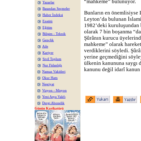
“mahkeme” bulunuyor.
Yazarlar
Basından Seçmeler
Bunların en önemlisiyse
Haber İndeksi
Leyton’da bulunan İslami
Enstitü
1982’deki kuruluşundan 
Eğitim
olarak 7 bin boşanma “d
Bilişim - Teknik
Şûrânın kurucu üyelerind
Gençlik
mahkeme” olarak hareket e
Aile
verdiklerini söyledi. Şû
Kariyer
yerine geçmediğini söyle
Sivil Toplum
ülkenin kanununa saygı d
Nur Fidanlığı
kanunu değil idarî kanun
Namaz Vakitleri
Okur Hattı
Neşriyat
Vizyon - Misyon
Yeni Asya Vakfı
Dergi Abonelik
Günün Karikatürü