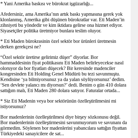
* Yani Amerika baskısı ve bürokrat işgüzarlığı...
Afedersiniz, ama Amerika’nın artık baskı yapmasına gerek yok
klonlanmış, Amerika gibi düşünen bürokratlar var. Eti Maden’in
zihniyeti bu yöndedir ve kim iktidara gelirse ona hizmet ediyor.
Siyasetçiler politika üretmiyor bunlara teslim oluyor.
* Eti Maden bürokrasinin özel sektör bor ürünleri üretmesin
derken gerekçesi ne?
“Özel sektör üretirse gelirimiz düşer” diyorlar. Bor
hammaddesinin fiyat politikasını Eti Maden belirleyecekse nasıl
oloruyor da bor fiyatları düşecek? Bir keresinde madenciler
kongresinden Eti Holding Genel Müdürü bu tezi savunmuştu.
Kendisine ‘ya bilmiyorsunuz ya da yalan söylüyorsunuz’ dedim.
‘Sen devlete yalancı mı diyorsun?’ dedi. Benim o gün 410 dolara
sattığım malı, Eti Maden 280 dolara satıyor. Faturalar ortada...
* Siz Eti Madenin veya bor sektörünün özelleştirilmesini mi
istiyorsunuz?
Bor madenlerinin özelleştirilmesi diye birşey sözkonusu değil.
Bor madenlerinin özelleştirmesini savunmuyorum ve savunanı da
görmedim. Söylenen bor madenlerini yabancılara sattığın fiyattan
Türkiyedeki sanayicilere de sat...