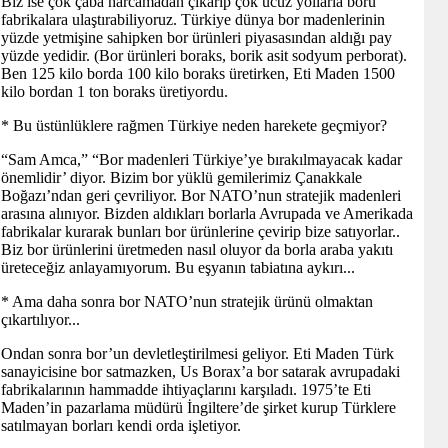
Biz ise çok çaba harcamadan çıkarıp çok ucuz yollarla boru
fabrikalara ulaştırabiliyoruz. Türkiye dünya bor madenlerinin
yüzde yetmişine sahipken bor ürünleri piyasasından aldığı pay
yüzde yedidir. (Bor ürünleri boraks, borik asit sodyum perborat).
Ben 125 kilo borda 100 kilo boraks üretirken, Eti Maden 1500
kilo bordan 1 ton boraks üretiyordu.
* Bu üstünlüklere rağmen Türkiye neden harekete geçmiyor?
“Sam Amca,” “Bor madenleri Türkiye’ye bırakılmayacak kadar
önemlidir’ diyor. Bizim bor yüklü gemilerimiz Çanakkale
Boğazı’ndan geri çevriliyor. Bor NATO’nun stratejik madenleri
arasına alınıyor. Bizden aldıkları borlarla Avrupada ve Amerikada
fabrikalar kurarak bunları bor ürünlerine çevirip bize satıyorlar..
Biz bor ürünlerini üretmeden nasıl oluyor da borla araba yakıtı
üreteceğiz anlayamıyorum. Bu eşyanın tabiatına aykırı...
* Ama daha sonra bor NATO’nun stratejik ürünü olmaktan
çıkartılıyor...
Ondan sonra bor’un devletleştirilmesi geliyor. Eti Maden Türk
sanayicisine bor satmazken, Us Borax’a bor satarak avrupadaki
fabrikalarının hammadde ihtiyaçlarını karşıladı. 1975’te Eti
Maden’in pazarlama müdürü İngiltere’de şirket kurup Türklere
satılmayan borları kendi orda işletiyor.