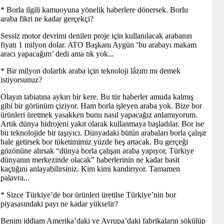
* Borla ilgili kamuoyuna yönelik haberlere dönersek. Borlu
araba fikri ne kadar gerçekçi?
Sessiz motor devrimi denilen proje için kullanılacak arabanın
fiyatı 1 milyon dolar. ATO Başkanı Aygün ‘bu arabayı makam
aracı yapacağım’ dedi ama tık yok...
* Bir milyon dolarlık araba için teknoloji lâzım mı demek
istiyorsunuz?
Olayın tabiatına aykırı bir kere. Bu tür haberler amuda kalmış
gibi bir görünüm çiziyor. Ham borla işleyen araba yok. Bize bor
ürünleri üretmek yasakken bunu nasıl yapacağız anlamıyorum.
Artık dünya hidrojeni yakıt olarak kullanmaya başladılar. Bor ise
bu teknolojide bir taşıyıcı. Dünyadaki bütün arabaları borla çalışır
hale getirsek bor tüketimimiz yüzde beş artacak. Bu gerçeği
gözönüne alırsak “dünya borla çalışan araba yapıyor, Türkiye
dünyanın merkezinde olacak” haberlerinin ne kadar basit
kaçtığını anlayabilirsiniz. Kim kimi kandırıyor. Tamamen
palavra...
* Sizce Türkiye’de bor ürünleri üretilse Türkiye’nin bor
piyasasındaki payı ne kadar yükselir?
Benim iddiam Amerika’daki ve Avrupa’daki fabrikaların sökülüp