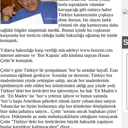
borla toprakların vitamine
kavuşacağı gibi onlarca haber
Türkiye kamuoyunda çoşkuya
döne dursun, biz olayın farklı
yönünü ele alıp kamuoyuna daha
sağlıklı bilgiler ulaştırmak istedik. Bunun içinde bu coşkunun
karşısında bor üreticisi olduğu halde haksızlığa uğramış bir isimle
konuştuk.
Yıllarca haksızlığa karşı verdiği mücadeleyi www.boraxtr.com
internet adresine ve ‘Bor Kapanı’ adlı kitabına taşıyan Hasan
Çetin’le konuştuk.
Çetin’e göre Türkiye’de pompalanan ‘bor’lu umutlar hayalî. Esas
sorunlara eğilmek gerikiyor. Sorunlar ne derseniz; Türkiye bor
madenlerinin yüzde yetmişine sahip, ancak bor madenlerinin
işletilmesiyle elde edilen bor ürünlerinden aldığı pay yüzde yedi.
Türkiye’deki bor üreticileri bor işleyemiyor, bu hak ‘Eti Maden’e
ait. ‘Eti Maden’ ise ‘bor’u yetersiz işliyor ve bunun yanında
‘bor’u başta Amerikan şirketleri olmak üzere yabancılara satıyor.
Yabancılar ise bizim borlarımızı alıp bor ürünlerine dönüştürerek
bize daha pahalıya satıyor... Çetin ‘sorunu ancak başbakan çözer’
diyor. Hükümette şu anda muhafazakârların olduğunu varsayarak
Çetin “Türkiye’deki bor üreticilerine büyük haksızlık yapılıyor.
bunlar karşılıksız kalmayacaktır” diyor...