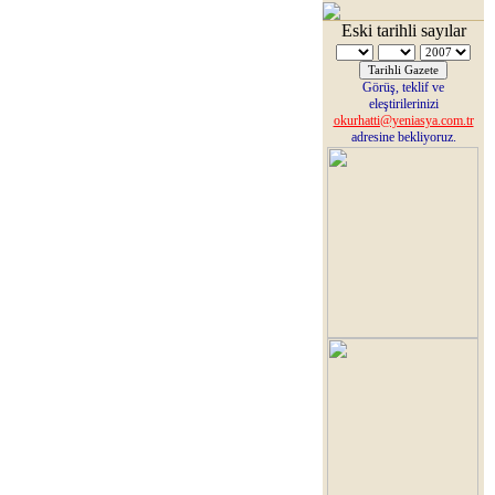
Eski tarihli sayılar
Görüş, teklif ve
eleştirilerinizi
okurhatti@yeniasya.com.tr
adresine bekliyoruz.