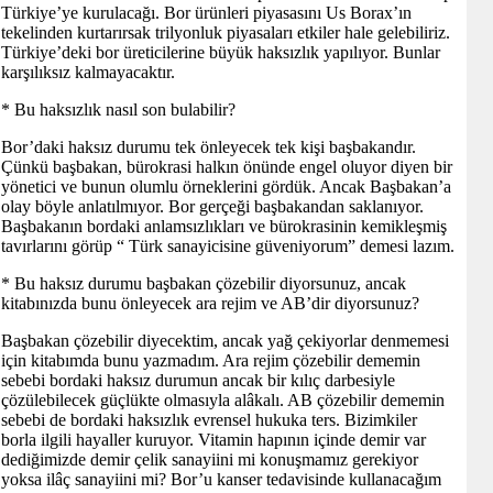
Türkiye’ye kurulacağı. Bor ürünleri piyasasını Us Borax’ın
tekelinden kurtarırsak trilyonluk piyasaları etkiler hale gelebiliriz.
Türkiye’deki bor üreticilerine büyük haksızlık yapılıyor. Bunlar
karşılıksız kalmayacaktır.
* Bu haksızlık nasıl son bulabilir?
Bor’daki haksız durumu tek önleyecek tek kişi başbakandır.
Çünkü başbakan, bürokrasi halkın önünde engel oluyor diyen bir
yönetici ve bunun olumlu örneklerini gördük. Ancak Başbakan’a
olay böyle anlatılmıyor. Bor gerçeği başbakandan saklanıyor.
Başbakanın bordaki anlamsızlıkları ve bürokrasinin kemikleşmiş
tavırlarını görüp “ Türk sanayicisine güveniyorum” demesi lazım.
* Bu haksız durumu başbakan çözebilir diyorsunuz, ancak
kitabınızda bunu önleyecek ara rejim ve AB’dir diyorsunuz?
Başbakan çözebilir diyecektim, ancak yağ çekiyorlar denmemesi
için kitabımda bunu yazmadım. Ara rejim çözebilir dememin
sebebi bordaki haksız durumun ancak bir kılıç darbesiyle
çözülebilecek güçlükte olmasıyla alâkalı. AB çözebilir dememin
sebebi de bordaki haksızlık evrensel hukuka ters. Bizimkiler
borla ilgili hayaller kuruyor. Vitamin hapının içinde demir var
dediğimizde demir çelik sanayiini mi konuşmamız gerekiyor
yoksa ilâç sanayiini mi? Bor’u kanser tedavisinde kullanacağım