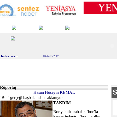
 haber verir
03 Aralık 2007
Röportaj
Hasan Hüseyin KEMAL
‘Bor’ gerçeği başbakandan saklanıyor
TAKDİM
Bor yakıtlı arabalar, ‘bor’la
kanser tedavisi, ‘borlu yollar,