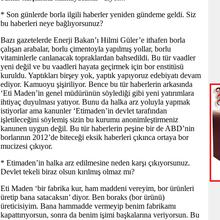
* Son günlerde borla ilgili haberler yeniden gündeme geldi. Siz
bu haberleri neye bağlıyorsunuz?
Bazı gazetelerde Enerji Bakan’ı Hilmi Güler’e ithafen borla
çalışan arabalar, borlu çimentoyla yapılmış yollar, borlu
vitaminlerle canlanacak topraklardan bahsedildi. Bu tür vaadler
yeni değil ve bu vaadleri hayata geçirmek için bor enstitüsü
kuruldu. Yaptıkları birşey yok, yaptık yapıyoruz edebiyatı devam
ediyor. Kamuoyu şişiriliyor. Bence bu tür haberlerin arkasında
‘Eti Maden’in genel müdürünün söylediği gibi yeni yatırımlara
ihtiyaç duyulması yatıyor. Bunu da halka arz yoluyla yapmak
istiyorlar ama kanunler ‘Etimaden’in devlet tarafından
işletileceğini söylemiş sizin bu kurumu anonimleştirmeniz
kanunen uygun değil. Bu tür haberlerin peşine bir de ABD’nin
borlarının 2012’de biteceği eksik haberleri çıkınca ortaya bor
mucizesi çıkıyor.
* Etimaden’in halka arz edilmesine neden karşı çıkıyorsunuz.
Devlet tekeli biraz olsun kırılmış olmaz mı?
Eti Maden ‘bir fabrika kur, ham maddeni vereyim, bor ürünleri
üretip bana satacaksın’ diyor. Ben boraks (bor ürünü)
üreticisiyim. Bana hammadde vermeyip benim fabrikamı
kapattırıyorsun, sonra da benim işimi başkalarına veriyorsun. Bu