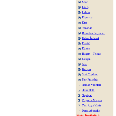
Spor
Görüş
Lahika
Röportaj
Dizi
Yazarlar
Basından Seçmeler
Haber İndeksi
Enstitü
Eğitim
Bilişim - Teknik
Gençlik
Aile
Kariyer
Sivil Toplum
Nur Fidanlığı
Namaz Vakitleri
Okur Hattı
Neşriyat
Vizyon - Misyon
Yeni Asya Vakfı
Dergi Abonelik
Günün Karikatürü