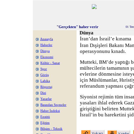
"Gerçekten" haber verir
01 Te
Dünya
İran’dan İsrail’e kınama
Anasayfa
İran Dışişleri Bakanı Man
Haberler
operasyonunu kınadı.
Dünya
Ekonomi
Mutteki, BM’de yaptığı bas
Kültür - Sanat
mültecilerin tamamının şu
Spor
evlerine dönmesine istey
Görüş
için Müslümanlar, Hıristi
Lahika
referandum yapması çağr
Röportaj
Dizi
Siyonist rejimin tüm insan
Yazarlar
yasaları ihlal ederek Gaz
Basından Seçmeler
giriştiğini belirten Mutt
Haber İndeksi
İsrail’in bu hareketini şi
Enstitü
Eğitim
Bilişim - Teknik