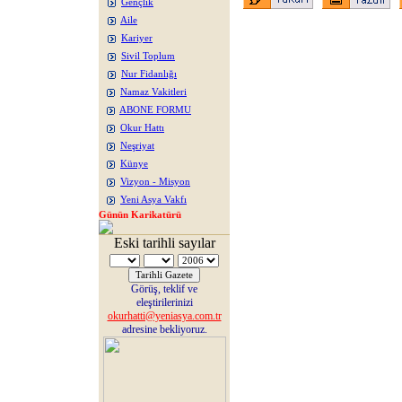
Gençlik
Aile
Kariyer
Sivil Toplum
Nur Fidanlığı
Namaz Vakitleri
ABONE FORMU
Okur Hattı
Neşriyat
Künye
Vizyon - Misyon
Yeni Asya Vakfı
Günün Karikatürü
Eski tarihli sayılar
Görüş, teklif ve
eleştirilerinizi
okurhatti@yeniasya.com.tr
adresine bekliyoruz.