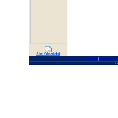
Site Yöneticisi
Ana Sayfa
|
Dünya
|
Haberler
|
Co