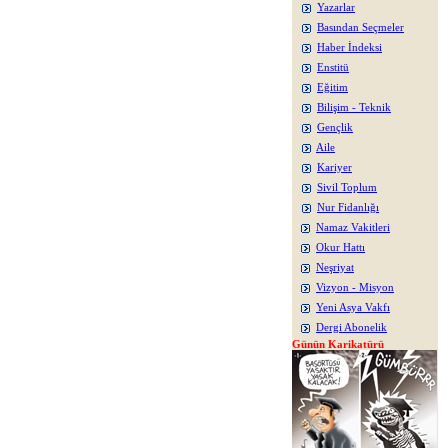
Yazarlar
Basından Seçmeler
Haber İndeksi
Enstitü
Eğitim
Bilişim - Teknik
Gençlik
Aile
Kariyer
Sivil Toplum
Nur Fidanlığı
Namaz Vakitleri
Okur Hattı
Neşriyat
Vizyon - Misyon
Yeni Asya Vakfı
Dergi Abonelik
Günün Karikatürü