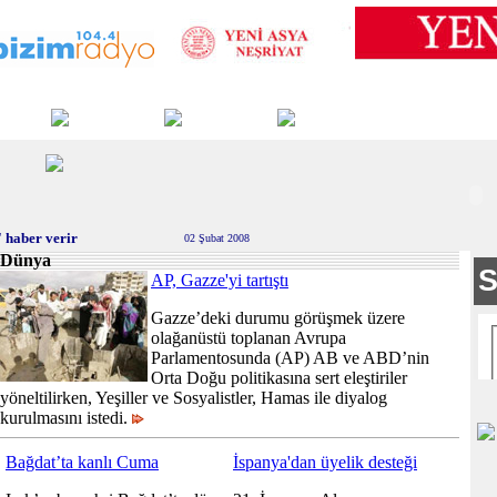
 haber verir
02 Şubat 2008
Dünya
AP, Gazze'yi tartıştı
Gazze’deki durumu görüşmek üzere
olağanüstü toplanan Avrupa
Parlamentosunda (AP) AB ve ABD’nin
Orta Doğu politikasına sert eleştiriler
yöneltilirken, Yeşiller ve Sosyalistler, Hamas ile diyalog
kurulmasını istedi.
Bağdat’ta kanlı Cuma
İspanya'dan üyelik desteği