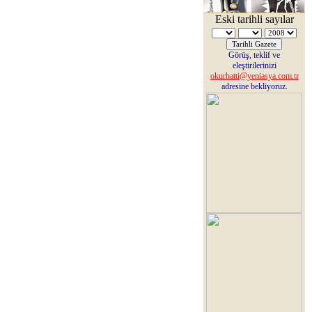
Eski tarihli sayılar
Görüş, teklif ve
eleştirilerinizi
okurhatti@yeniasya.com.tr
adresine bekliyoruz.