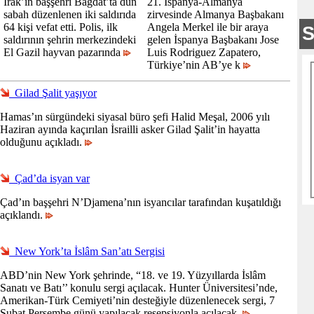
Irak’ın başşehri Bağdat’ta dün
21. İspanya-Almanya
sabah düzenlenen iki saldırıda
zirvesinde Almanya Başbakanı
64 kişi vefat etti. Polis, ilk
Angela Merkel ile bir araya
saldırının şehrin merkezindeki
gelen İspanya Başbakanı Jose
El Gazil hayvan pazarında
Luis Rodriguez Zapatero,
Türkiye’nin AB’ye k
Gilad Şalit yaşıyor
Hamas’ın sürgündeki siyasal büro şefi Halid Meşal, 2006 yılı
Haziran ayında kaçırılan İsrailli asker Gilad Şalit’in hayatta
olduğunu açıkladı.
Çad’da isyan var
Çad’ın başşehri N’Djamena’nın isyancılar tarafından kuşatıldığı
açıklandı.
New York’ta İslâm San’atı Sergisi
ABD’nin New York şehrinde, “18. ve 19. Yüzyıllarda İslâm
Sanatı ve Batı’’ konulu sergi açılacak. Hunter Üniversitesi’nde,
Amerikan-Türk Cemiyeti’nin desteğiyle düzenlenecek sergi, 7
Şubat Perşembe günü yapılacak resepsiyonla açılacak.