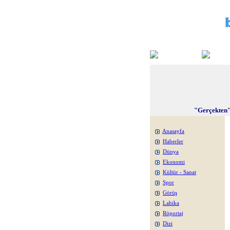
"Gerçekten"
Anasayfa
Haberler
Dünya
Ekonomi
Kültür - Sanat
Spor
Görüş
Lahika
Röportaj
Dizi