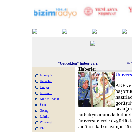
"Gerçekten" haber verir
02 
Haberler
Ünivers
Anasayfa
Haberler
AKP ve 
Dünya
başörtü
Ekonomi
hazırla
Kültür - Sanat
görüşül
Spor
taslağı
Görüş
hukukçusunun da bulundu
Lahika
üniversitelerde özgürlükl
Röportaj
an önce kalkması için ‘ö
Dizi