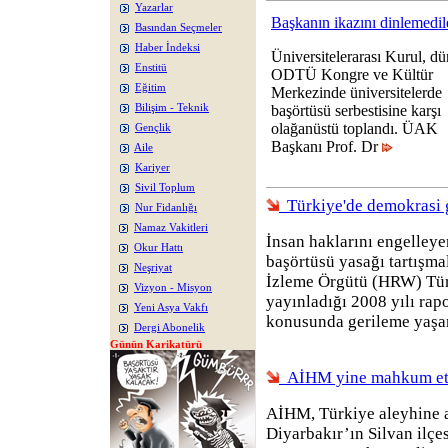
Yazarlar
Başkanın ikazını dinlemedil
Basından Seçmeler
Haber İndeksi
Üniversitelerarası Kurul, dü
Enstitü
ODTÜ Kongre ve Kültür
Eğitim
Merkezinde üniversitelerde
Bilişim - Teknik
başörtüsü serbestisine karşı
olağanüstü toplandı. ÜAK
Gençlik
Başkanı Prof. Dr
Aile
Kariyer
Sivil Toplum
Türkiye'de demokrasi g
Nur Fidanlığı
Namaz Vakitleri
İnsan haklarını engelleye
Okur Hattı
başörtüsü yasağı tartışma
Neşriyat
İzleme Örgütü (HRW) Tür
Vizyon - Misyon
yayınladığı 2008 yılı rap
Yeni Asya Vakfı
konusunda gerileme yaşan
Dergi Abonelik
Günün Karikatürü
AİHM yine mahkum et
AİHM, Türkiye aleyhine a
Diyarbakır’ın Silvan ilç