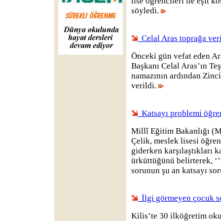
lise öğrencileri ile eşit k
söyledi.
Celal Aras toprağa veri
Önceki gün vefat eden A
Başkanı Celal Aras’ın Te
namazının ardından Zinci
verildi.
Katsayı problemi öğre
Millî Eğitim Bakanlığı (
Çelik, meslek lisesi öğren
giderken karşılaştıkları k
ürküttüğünü belirterek, ‘
sorunun şu an katsayı so
İlgi görmeyen çocuk s
Kilis’te 30 ilköğretim o