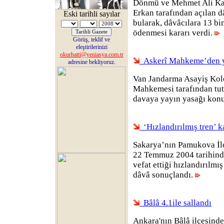
Dönmü ve Mehmet Ali Kap
Erkan tarafından açılan 
Eski tarihli sayılar
bularak, dâvâcılara 13 b
ödenmesi kararı verdi.
Görüş, teklif ve
eleştirilerinizi
okurhatti@yeniasya.com.tr
Askerî Mahkeme’den ya
adresine bekliyoruz.
Van Jandarma Asayiş Kol
Mahkemesi tarafından tut
davaya yayın yasağı kon
‘Hızlandırılmış tren’ k
Sakarya’nın Pamukova İl
22 Temmuz 2004 tarihind
vefat ettiği hızlandırılmış
dâvâ sonuçlandı.
Bâlâ 4.1ile sallandı
Ankara'nın Bâlâ ilçesinde