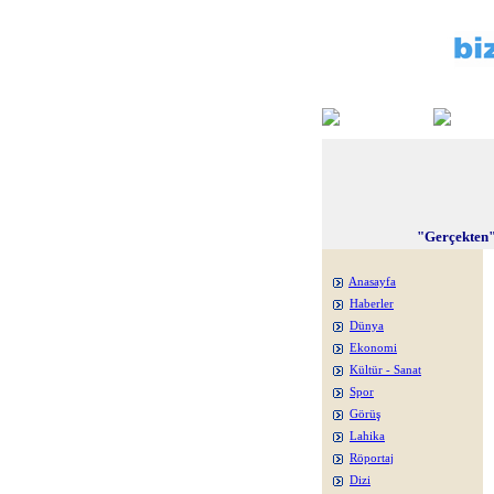
"Gerçekten"
Anasayfa
Haberler
Dünya
Ekonomi
Kültür - Sanat
Spor
Görüş
Lahika
Röportaj
Dizi