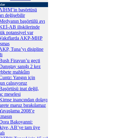
klar
AİHM’in başörtüsü
rı değişebilir
Medyanın başörtülü avı
KEİ-AB ilişkilerinde
ük potansiyel var
Vakıflarda AKP-MHP
tışmas
AKP, Tuna’yı disipline
di
Bush Firavun’u geçti
Danıştay sanığı 2 kez
bbete mahkûm
Cuntz: Yangın için
un çalışıyoruz
Başörtüsü inat değil,
nç meselesi
Kimse inancından dolayı
arete maruz bırakılamaz
Yavaşlama 2008’e
kmasın
Dora Bakoyanni:
kiye, AB’ye tam üye
alı