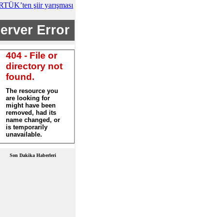
RTÜK’ten şiir yarışması
Son Dakika Haberleri