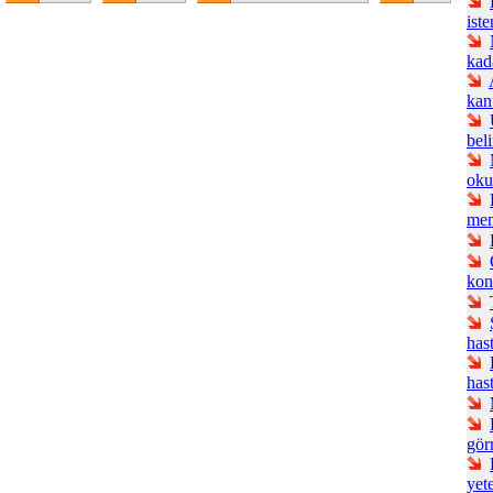
iste
kad
kan
beli
oku
mem
kon
hast
hast
gör
yet