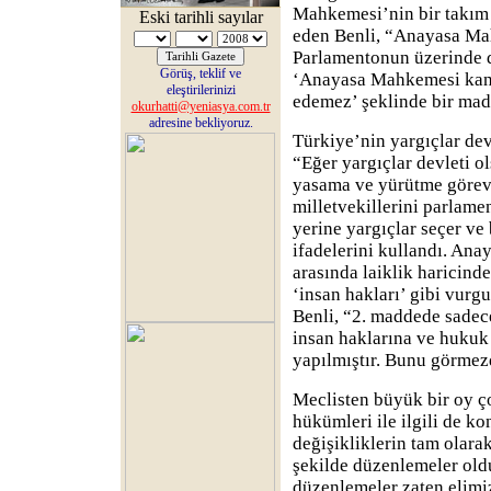
Mahkemesi’nin bir takım k
Eski tarihli sayılar
eden Benli, “Anayasa Ma
Parlamentonun üzerinde d
Görüş, teklif ve
‘Anayasa Mahkemesi kan
eleştirilerinizi
edemez’ şeklinde bir mad
okurhatti@yeniasya.com.tr
adresine bekliyoruz.
Türkiye’nin yargıçlar dev
“Eğer yargıçlar devleti o
yasama ve yürütme görevl
milletvekillerini parlam
yerine yargıçlar seçer ve 
ifadelerini kullandı. Anay
arasında laiklik haricind
‘insan hakları’ gibi vurgu
Benli, “2. maddede sadec
insan haklarına ve hukuk
yapılmıştır. Bunu görmez
Meclisten büyük bir oy ç
hükümleri ile ilgili de k
değişikliklerin tam olarak
şekilde düzenlemeler ol
düzenlemeler zaten elimiz