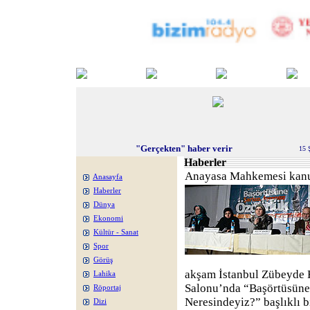
"Gerçekten" haber verir
15 
Haberler
Anayasa Mahkemesi kanu
Anasayfa
Haberler
Dünya
Ekonomi
Kültür - Sanat
Spor
Görüş
akşam İstanbul Zübeyde 
Lahika
Salonu’nda “Başörtüsüne
Röportaj
Neresindeyiz?” başlıklı b
Dizi