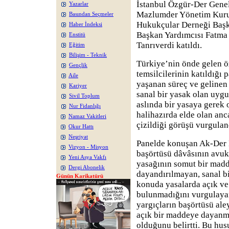
İstanbul Özgür-Der Genel
Yazarlar
Mazlumder Yönetim Kuru
Basından Seçmeler
Hukukçular Derneği Başk
Haber İndeksi
Başkan Yardımcısı Fatma
Enstitü
Tanrıverdi katıldı.
Eğitim
Bilişim - Teknik
Türkiye’nin önde gelen ö
Gençlik
temsilcilerinin katıldığı 
Aile
yaşanan süreç ve gelinen 
Kariyer
sanal bir yasak olan uygu
Sivil Toplum
aslında bir yasaya gerek 
Nur Fidanlığı
halihazırda elde olan anc
Namaz Vakitleri
çizildiği görüşü vurgulan
Okur Hattı
Neşriyat
Panelde konuşan Ak-Der 
Vizyon - Misyon
başörtüsü dâvâsının avuk
Yeni Asya Vakfı
yasağının somut bir mad
Dergi Abonelik
dayandırılmayan, sanal bi
Günün Karikatürü
konuda yasalarda açık ve
bulunmadığını vurgulayan
yargıçların başörtüsü ale
açık bir maddeye dayanm
olduğunu belirtti. Bu hus