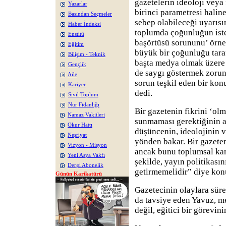
gazetelerin ideoloji veya 
Yazarlar
birinci parametresi halin
Basından Seçmeler
sebep olabileceği uyarıs
Haber İndeksi
toplumda çoğunluğun iste
Enstitü
başörtüsü sorununu’ örn
Eğitim
büyük bir çoğunluğu taraf
Bilişim - Teknik
başta medya olmak üzere
Gençlik
de saygı göstermek zorun
Aile
sorun teşkil eden bir ko
Kariyer
dedi.
Sivil Toplum
Nur Fidanlığı
Bir gazetenin fikrini ‘o
Namaz Vakitleri
sunmaması gerektiğinin al
Okur Hattı
düşüncenin, ideolojinin v
Neşriyat
yönden bakar. Bir gazeten
Vizyon - Misyon
ancak bunu toplumsal k
Yeni Asya Vakfı
şekilde, yayın politikasın
Dergi Abonelik
getirmemelidir” diye kon
Günün Karikatürü
Gazetecinin olaylara sür
da tavsiye eden Yavuz, m
değil, eğitici bir görevini