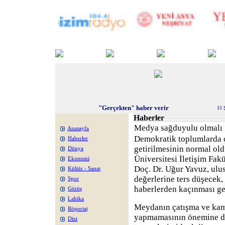
"Gerçekten" haber verir
15 
Haberler
Medya sağduyulu olmalı
Anasayfa
Demokratik toplumlarda 
Haberler
getirilmesinin normal old
Dünya
Üniversitesi İletişim Fak
Ekonomi
Doç. Dr. Uğur Yavuz, ulus
Kültür - Sanat
değerlerine ters düşecek
Spor
haberlerden kaçınması ger
Görüş
Lahika
Meydanın çatışma ve kam
Röportaj
yapmamasının önemine de
Dizi