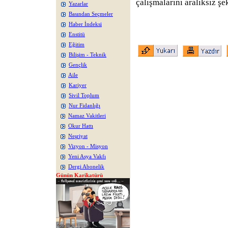
çalışmalarını aralıksız ş
Yazarlar
Basından Seçmeler
Haber İndeksi
Enstitü
Eğitim
Bilişim - Teknik
Gençlik
Aile
Kariyer
Sivil Toplum
Nur Fidanlığı
Namaz Vakitleri
Okur Hattı
Neşriyat
Vizyon - Misyon
Yeni Asya Vakfı
Dergi Abonelik
Günün Karikatürü