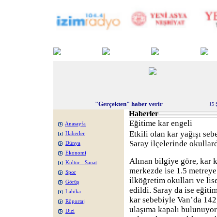
"Gerçekten" haber verir
15 
Haberler
Eğitime kar engeli
Anasayfa
Etkili olan kar yağışı se
Haberler
Saray ilçelerinde okullard
Dünya
Ekonomi
Alınan bilgiye göre, kar 
Kültür - Sanat
merkezde ise 1.5 metreye
Spor
ilköğretim okulları ve lis
Görüş
edildi. Saray da ise eğiti
Lahika
kar sebebiyle Van’da 142
Röportaj
ulaşıma kapalı bulunuyor.
Dizi