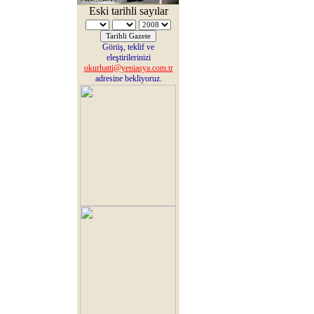
Eski tarihli sayılar
Görüş, teklif ve
eleştirilerinizi
okurhatti@yeniasya.com.tr
adresine bekliyoruz.