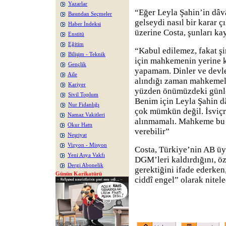
Yazarlar
“Eğer Leyla Şahin’in dâv
Basından Seçmeler
gelseydi nasıl bir karar
Haber İndeksi
üzerine Costa, şunları kay
Enstitü
Eğitim
“Kabul edilemez, fakat ş
Bilişim - Teknik
için mahkemenin yerine 
Gençlik
yapamam. Dinler ve devlet
Aile
alındığı zaman mahkemele
Kariyer
yüzden önümüzdeki günle
Sivil Toplum
Benim için Leyla Şahin d
Nur Fidanlığı
çok mümkün değil. İsviçr
Namaz Vakitleri
alınmamalı. Mahkeme bu k
Okur Hattı
verebilir”
Neşriyat
Vizyon - Misyon
Costa, Türkiye’nin AB üye
Yeni Asya Vakfı
DGM’leri kaldırdığını, öz
Dergi Abonelik
gerektiğini ifade ederke
Günün Karikatürü
ciddî engel” olarak nitele