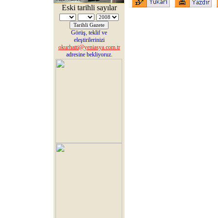
Eski tarihli sayılar
Görüş, teklif ve
eleştirilerinizi
okurhatti@yeniasya.com.tr
adresine bekliyoruz.