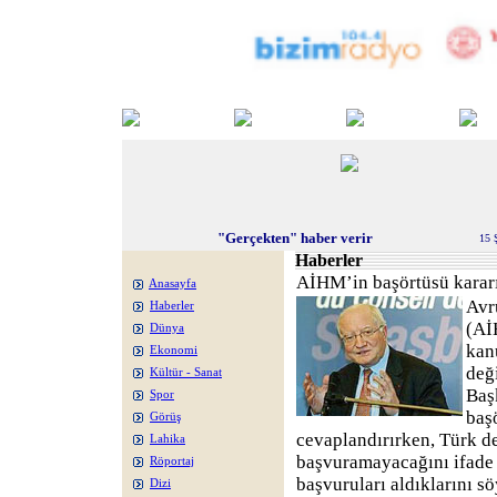
"Gerçekten" haber verir
15 
Haberler
AİHM’in başörtüsü kararı
Anasayfa
Avr
Haberler
(Aİ
Dünya
kan
Ekonomi
değ
Kültür - Sanat
Baş
Spor
başö
Görüş
cevaplandırırken, Türk 
Lahika
başvuramayacağını ifade 
Röportaj
başvuruları aldıklarını sö
Dizi