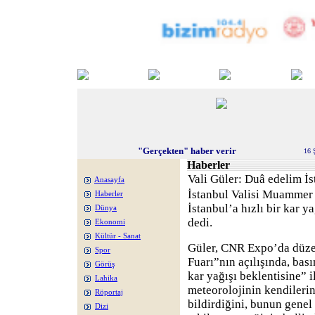
"Gerçekten" haber verir
16 
Haberler
Vali Güler: Duâ edelim İs
Anasayfa
İstanbul Valisi Muammer 
Haberler
İstanbul’a hızlı bir kar 
Dünya
dedi.
Ekonomi
Kültür - Sanat
Güler, CNR Expo’da düz
Spor
Fuarı”nın açılışında, bas
Görüş
kar yağışı beklentisine” i
Lahika
meteorolojinin kendilerin
Röportaj
bildirdiğini, bunun genel
Dizi