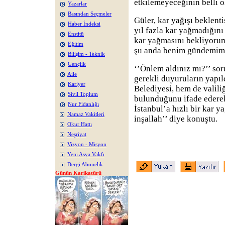
etkilemeyeceğinin belli o
Yazarlar
Basından Seçmeler
Güler, kar yağışı beklent
Haber İndeksi
yıl fazla kar yağmadığını
Enstitü
kar yağmasını bekliyorum
Eğitim
şu anda benim gündemimd
Bilişim - Teknik
Gençlik
‘’Önlem aldınız mı?’’ sor
Aile
gerekli duyuruların yapı
Kariyer
Belediyesi, hem de valili
Sivil Toplum
bulunduğunu ifade ederek
Nur Fidanlığı
İstanbul’a hızlı bir kar 
Namaz Vakitleri
inşallah’’ diye konuştu.
Okur Hattı
Neşriyat
Vizyon - Misyon
Yeni Asya Vakfı
Dergi Abonelik
Günün Karikatürü