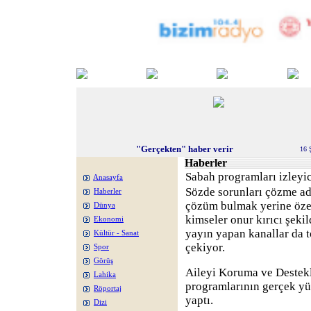
"Gerçekten" haber verir
16 
Haberler
Sabah programları izleyic
Anasayfa
Sözde sorunları çözme ad
Haberler
çözüm bulmak yerine özel
Dünya
kimseler onur kırıcı şekil
Ekonomi
yayın yapan kanallar da 
Kültür - Sanat
çekiyor.
Spor
Görüş
Aileyi Koruma ve Destek
Lahika
programlarının gerçek yü
Röportaj
yaptı.
Dizi