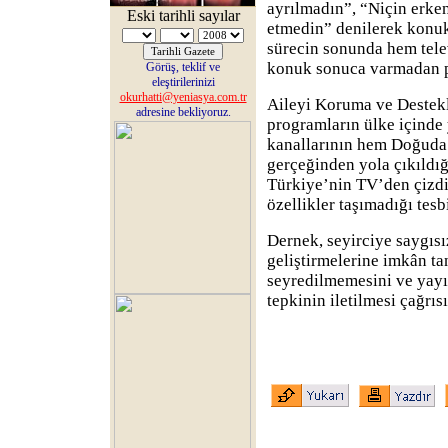
ayrılmadın”, “Niçin erke
Eski tarihli sayılar
etmedin” denilerek konuk
sürecin sonunda hem tele
konuk sonuca varmadan p
Görüş, teklif ve
eleştirilerinizi
okurhatti@yeniasya.com.tr
Aileyi Koruma ve Destekl
adresine bekliyoruz.
programların ülke içinde 
kanallarının hem Doğuda 
gerçeğinden yola çıkıldı
Türkiye’nin TV’den çizdi
özellikler taşımadığı tes
Dernek, seyirciye saygısı
geliştirmelerine imkân t
seyredilmemesini ve yayı
tepkinin iletilmesi çağrı