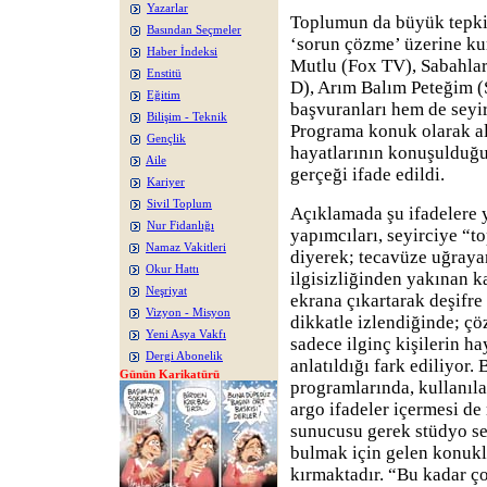
Yazarlar
Toplumun da büyük tepki
Basından Seçmeler
‘sorun çözme’ üzerine ku
Haber İndeksi
Mutlu (Fox TV), Sabahlar
Enstitü
D), Arım Balım Peteğim 
Eğitim
başvuranları hem de seyir
Bilişim - Teknik
Programa konuk olarak al
Gençlik
hayatlarının konuşulduğu
Aile
gerçeği ifade edildi.
Kariyer
Sivil Toplum
Açıklamada şu ifadelere 
Nur Fidanlığı
yapımcıları, seyirciye “t
Namaz Vakitleri
diyerek; tecavüze uğrayan
Okur Hattı
ilgisizliğinden yakınan ka
Neşriyat
ekrana çıkartarak deşifre
Vizyon - Misyon
dikkatle izlendiğinde; çö
Yeni Asya Vakfı
sadece ilginç kişilerin ha
Dergi Abonelik
anlatıldığı fark ediliyor
Günün Karikatürü
programlarında, kullanıla
argo ifadeler içermesi de
sunucusu gerek stüdyo sey
bulmak için gelen konukl
kırmaktadır. “Bu kadar ç