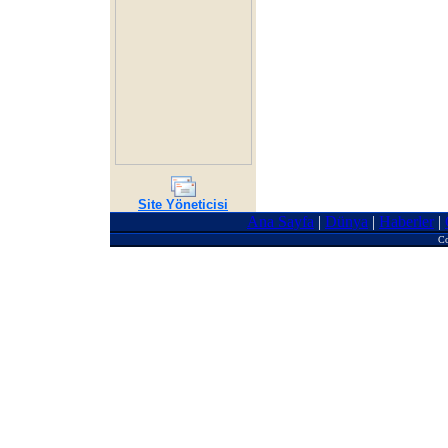
Site Yöneticisi
Ana Sayfa
|
Dünya
|
Haberler
|
Co