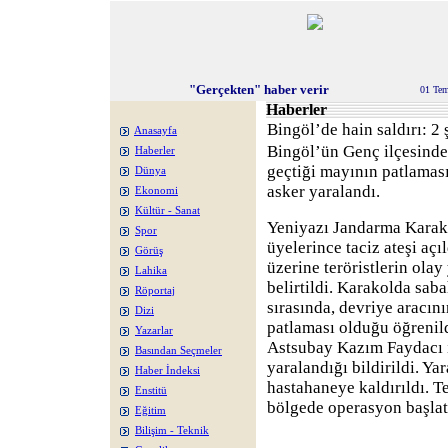
"Gerçekten" haber verir
01 Te
Haberler
Bingöl’de hain saldırı: 2 ş
Anasayfa
Bingöl’ün Genç ilçesinde
Haberler
geçtiği mayının patlaması
Dünya
asker yaralandı.
Ekonomi
Kültür - Sanat
Yeniyazı Jandarma Karako
Spor
üyelerince taciz ateşi aç
Görüş
üzerine teröristlerin olay
Lahika
belirtildi. Karakolda sab
Röportaj
sırasında, devriye aracın
Dizi
patlaması olduğu öğrenil
Yazarlar
Astsubay Kazım Faydacı il
Basından Seçmeler
yaralandığı bildirildi. Ya
Haber İndeksi
hastahaneye kaldırıldı. T
Enstitü
bölgede operasyon başlatı
Eğitim
Bilişim - Teknik