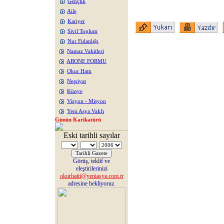
Gençlik
Aile
Kariyer
Sivil Toplum
Nur Fidanlığı
Namaz Vakitleri
ABONE FORMU
Okur Hattı
Neşriyat
Künye
Vizyon - Misyon
Yeni Asya Vakfı
Günün Karikatürü
Eski tarihli sayılar
Görüş, teklif ve
eleştirilerinizi
okurhatti@yeniasya.com.tr
adresine bekliyoruz.