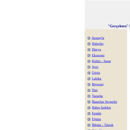
"Gerçekten" 
Anasayfa
Haberler
Dünya
Ekonomi
Kültür - Sanat
Spor
Görüş
Lahika
Röportaj
Dizi
Yazarlar
Basından Seçmeler
Haber İndeksi
Enstitü
Eğitim
Bilişim - Teknik