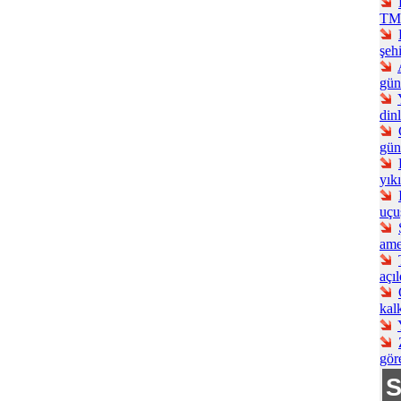
TMS
şehi
gün
din
gün
yık
uçu
ame
açıl
kalk
gör