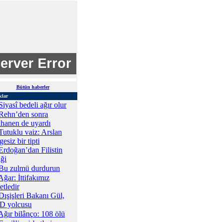
Bütün haberler
klar
Siyasî bedeli ağır olur
Rehn’den sonra
hanen de uyardı
Tutuklu vaiz: Arslan
esiz bir tipti
Erdoğan’dan Filistin
iği
Bu zulmü durdurun
Ağar: İttifakımız
etledir
Dışişleri Bakanı Gül,
 yolcusu
Ağır bilânço: 108 ölü