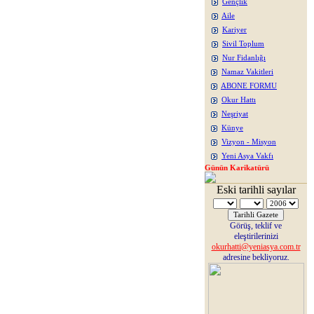
Gençlik
Aile
Kariyer
Sivil Toplum
Nur Fidanlığı
Namaz Vakitleri
ABONE FORMU
Okur Hattı
Neşriyat
Künye
Vizyon - Misyon
Yeni Asya Vakfı
Günün Karikatürü
Eski tarihli sayılar
Görüş, teklif ve
eleştirilerinizi
okurhatti@yeniasya.com.tr
adresine bekliyoruz.