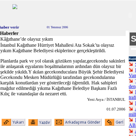
haber verir
01 Temmuz 2006
Haberler
Kâğıthane’de olaysız yıkım
İstanbul Kağıthane Hürriyet Mahallesi Ata Sokak’ta olaysız
yıkım Kağıthane Belediyesi ekiplerince gerçekleştirildi.
Başlı
Planlarda park ve yol olarak gözüken yapılar,gecekondu sakinleri
ile anlaşarak eşyalarını boşaltmalarının ardından dün olaysız bir
şekilde yıkıldı.Y ıkılan gecekonduculara Büyük Şehir Belediyesi
Van
Gecekondu Mesken Müdürlüğü tarafından gecekondularına
karşılık konutlardan yer gösterileceği öğrenildi. Hak sahipleri
deng
mağdur edilmediği yıkıma Kağıthane Belediye Başkanı Fazlı
Kılıç ile vatandaşlar da nezaret etti.
traf
Yeni Asya / İSTANBUL
01.07.2006
mill
ABD