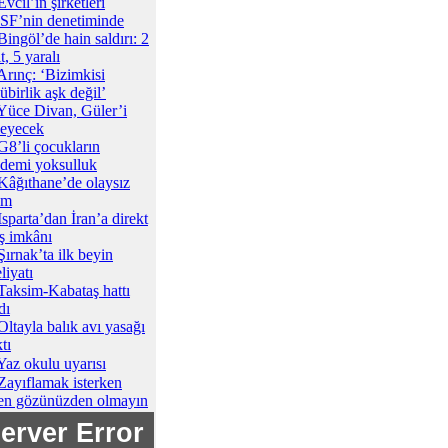
Evcil’in şirketleri
F’nin denetiminde
Bingöl’de hain saldırı: 2
t, 5 yaralı
Arınç: ‘Bizimkisi
übirlik aşk değil’
Yüce Divan, Güler’i
leyecek
G8’li çocukların
demi yoksulluk
Kâğıthane’de olaysız
ım
Isparta’dan İran’a direkt
ş imkânı
Şırnak’ta ilk beyin
liyatı
Taksim-Kabataş hattı
dı
Oltayla balık avı yasağı
tı
Yaz okulu uyarısı
Zayıflamak isterken
en gözünüzden olmayın