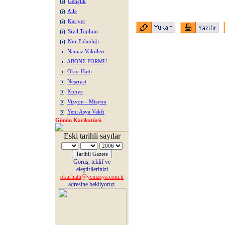
Gençlik
Aile
Kariyer
Sivil Toplum
Nur Fidanlığı
Namaz Vakitleri
ABONE FORMU
Okur Hattı
Neşriyat
Künye
Vizyon - Misyon
Yeni Asya Vakfı
Günün Karikatürü
Eski tarihli sayılar
Görüş, teklif ve
eleştirilerinizi
okurhatti@yeniasya.com.tr
adresine bekliyoruz.