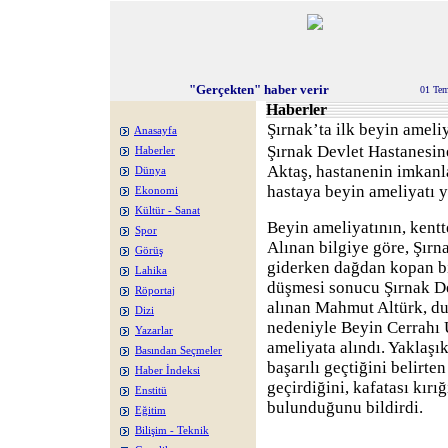
"Gerçekten" haber verir
01 Te
Haberler
Şırnak’ta ilk beyin ameli
Anasayfa
Şırnak Devlet Hastanesi
Haberler
Aktaş, hastanenin imkanla
Dünya
hastaya beyin ameliyatı y
Ekonomi
Kültür - Sanat
Beyin ameliyatının, kentte
Spor
Alınan bilgiye göre, Şırn
Görüş
giderken dağdan kopan bi
Lahika
düşmesi sonucu Şırnak De
Röportaj
alınan Mahmut Altürk, d
Dizi
nedeniyle Beyin Cerrahı 
Yazarlar
ameliyata alındı. Yaklaşı
Basından Seçmeler
başarılı geçtiğini belirte
Haber İndeksi
geçirdiğini, kafatası kırı
Enstitü
bulunduğunu bildirdi.
Eğitim
Bilişim - Teknik