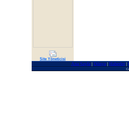
Site Yöneticisi
Ana Sayfa
|
Dünya
|
Haberler
|
Co