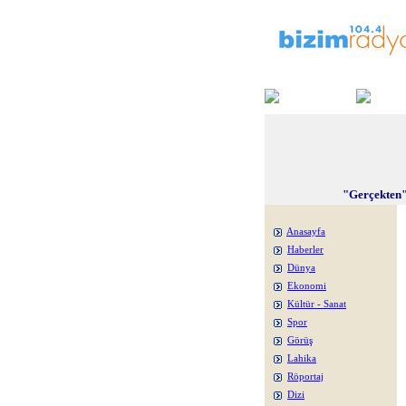
"Gerçekten"
Anasayfa
Haberler
Dünya
Ekonomi
Kültür - Sanat
Spor
Görüş
Lahika
Röportaj
Dizi