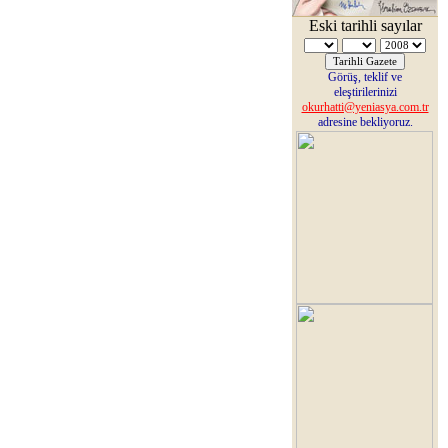
Eski tarihli sayılar
Görüş, teklif ve
eleştirilerinizi
okurhatti@yeniasya.com.tr
adresine bekliyoruz.