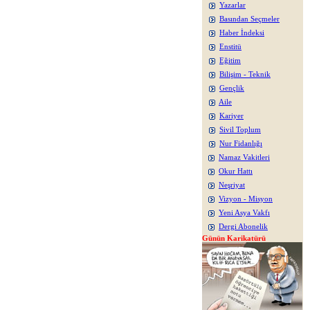
Yazarlar
Basından Seçmeler
Haber İndeksi
Enstitü
Eğitim
Bilişim - Teknik
Gençlik
Aile
Kariyer
Sivil Toplum
Nur Fidanlığı
Namaz Vakitleri
Okur Hattı
Neşriyat
Vizyon - Misyon
Yeni Asya Vakfı
Dergi Abonelik
Günün Karikatürü