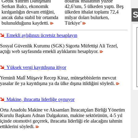
Gedik Yatırım Danışmanı
dolarlık ithalatının yüzde
Serkan Balcı, ekonomik
42,6’sını, 5 ülkeden yaptı. Beş
kırılganlığın devam ettiğini,
ülkeden ithalat toplamı 72,4
ancak daha stabil bir ortamda
milyar doları bulurken,
bulunulduğunu kaydetti.
Türkiye’
Emekli aylığınızı ücretsiz hesaplayın
Sosyal Güvenlik Kurumu (SGK) Sigorta Müfettişi Ali Tezel,
açtığı web sayfasında emekli aylıklarını hesaplıyor.
Yüksek vergi kayıtdışına itiyor
Yeminli Malî Müşavir Recep Kiraz, müteşebbislerin mevcut
yasalar ile ya kayıtdışına ya da ülke dışına itildiğini söyledi.
Makine, ihracatta liderliğe oynuyor
Orta Anadolu Makine ve Aksamları İhracatçıları Birliği Yönetim
Kurulu Başkanı Adnan Dalgakıran, makine sektörünün, 4-5 yıl
içinde otomotivi geçerek, ihracatta liderliği ele alacağını tahmin
ettiklerini söyledi.