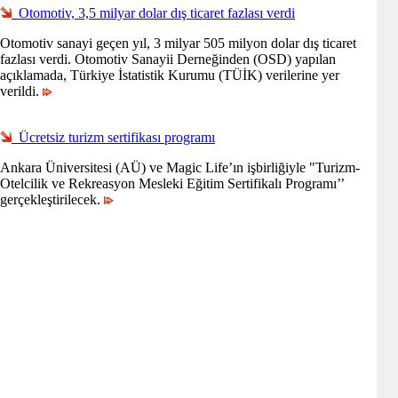
Otomotiv, 3,5 milyar dolar dış ticaret fazlası verdi
Otomotiv sanayi geçen yıl, 3 milyar 505 milyon dolar dış ticaret
fazlası verdi. Otomotiv Sanayii Derneğinden (OSD) yapılan
açıklamada, Türkiye İstatistik Kurumu (TÜİK) verilerine yer
verildi.
Ücretsiz turizm sertifikası programı
Ankara Üniversitesi (AÜ) ve Magic Life’ın işbirliğiyle "Turizm-
Otelcilik ve Rekreasyon Mesleki Eğitim Sertifikalı Programı’’
gerçekleştirilecek.