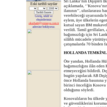
Sri Lanka’nın Dışişleri 
Eski tarihli sayılar
açıklamada, ‘’Kosova’nın 
ilanının’’, uluslararası b
verebileceği uyarısında 
Görüş, teklif ve
eleştirilerinizi
eylem, üye ülkelerin ege
okurhatti@yeniasya.com.tr
kutsal sayan BM mukavele
adresine bekliyoruz.
verildi. Tamil gerillaları,
bağımsızlığı için Sri Lan
silâhlı mücadele yürütüy
çatışmalarda 70 binden fa
HOLLANDA TEMKİNL
Öte yandan, Hollanda Hük
bağımsızlığını ilân eden
etmeyeceğini bildirdi. D
bugün yapılacak AB Dışiş
önce Hollanda basınına y
birinci önceliğin Kosova 
olduğunu söyledi.
Kosovalıların bu ülkede y
ve güvenliklerini korumad