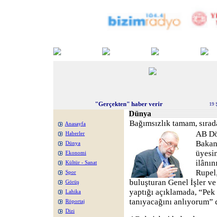
"Gerçekten" haber verir
19 
Dünya
Bağımsızlık tamam, sırad
Anasayfa
AB Dö
Haberler
Bakan
Dünya
üyesi
Ekonomi
ilânın
Kültür - Sanat
Rupel,
Spor
buluşturan Genel İşler ve
Görüş
yaptığı açıklamada, “Pek
Lahika
tanıyacağını anlıyorum” 
Röportaj
Dizi