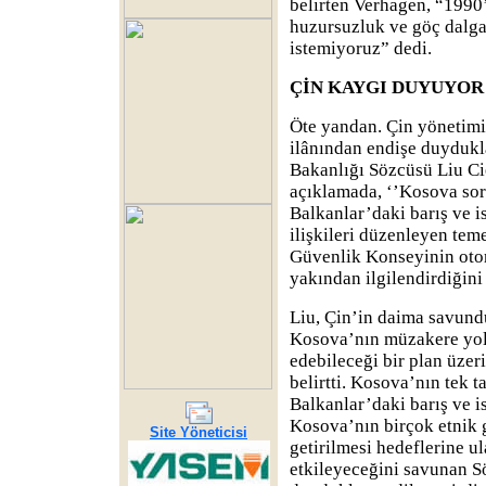
belirten Verhagen, “1990’
huzursuzluk ve göç dalga
istemiyoruz” dedi.
ÇİN KAYGI DUYUYOR
Öte yandan. Çin yönetim
ilânından endişe duydukla
Bakanlığı Sözcüsü Liu Ci
açıklamada, ‘’Kosova s
Balkanlar’daki barış ve is
ilişkileri düzenleyen teme
Güvenlik Konseyinin otori
yakından ilgilendirdiğini
Liu, Çin’in daima savund
Kosova’nın müzakere yolu
edebileceği bir plan üze
belirtti. Kosova’nın tek t
Balkanlar’daki barış ve i
Kosova’nın birçok etnik 
Site Yöneticisi
getirilmesi hedeflerine u
etkileyeceğini savunan S