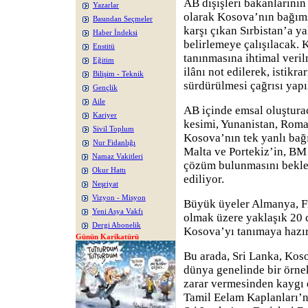
AB dışişleri bakanlarının
Yazarlar
olarak Kosova’nın bağımsı
Basından Seçmeler
karşı çıkan Sırbistan’a 
Haber İndeksi
belirlemeye çalışılacak.
Enstitü
tanınmasına ihtimal veril
Eğitim
ilânı not edilerek, istik
Bilişim - Teknik
sürdürülmesi çağrısı yapı
Gençlik
Aile
AB içinde emsal oluştura
Kariyer
kesimi, Yunanistan, Roma
Sivil Toplum
Kosova’nın tek yanlı bağı
Nur Fidanlığı
Malta ve Portekiz’in, BM
Namaz Vakitleri
çözüm bulunmasını bekle
Okur Hattı
ediliyor.
Neşriyat
Vizyon - Misyon
Büyük üyeler Almanya, Fra
Yeni Asya Vakfı
olmak üzere yaklaşık 20 
Dergi Abonelik
Kosova’yı tanımaya hazırl
Günün Karikatürü
Bu arada, Sri Lanka, Koso
dünya genelinde bir örnek
zarar vermesinden kaygı 
Tamil Eelam Kaplanları’n